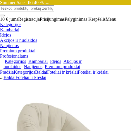
Summer Sale |
Iki 40 % →
10 € jums
Registracija
Prisijungimas
Palyginimas
Krepšelis
Menu
Kategorijos
Kambariai
Idėjos
Akcijos ir nuolaidos
Naujienos
Premium produktai
Profesionalams
Kategorijos
Kambariai
Idėjos
Akcijos ir
nuolaidos
Naujienos
Premium produktai
Pradžia
Kategorijos
Baldai
Foteliai ir krėslai
Foteliai ir krėslai
...
Baldai
Foteliai ir krėslai