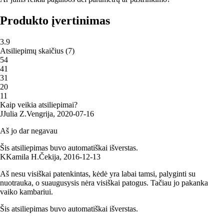
Produkto įvertinimas
3.9
Atsiliepimų skaičius
(
7
)
5
4
4
1
3
1
2
0
1
1
Kaip veikia atsiliepimai?
J
Julia Z.
Vengrija
,
2020‑07‑16
Aš jo dar negavau
Šis atsiliepimas buvo automatiškai išverstas.
K
Kamila H.
Čekija
,
2016‑12‑13
Aš nesu visiškai patenkintas, kėdė yra labai tamsi, palyginti su
nuotrauka, o suaugusysis nėra visiškai patogus. Tačiau jo pakanka
vaiko kambariui.
Šis atsiliepimas buvo automatiškai išverstas.