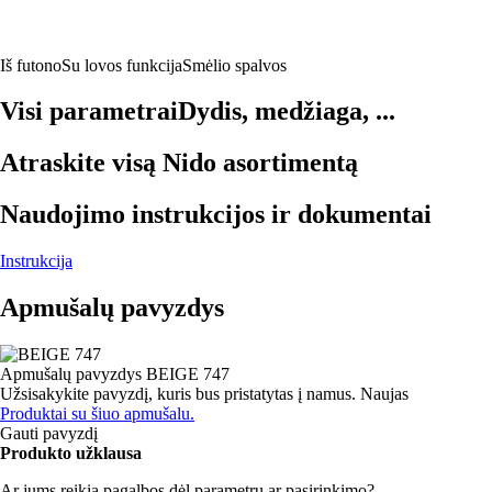
Iš futono
Su lovos funkcija
Smėlio spalvos
Visi parametrai
Dydis, medžiaga, ...
Atraskite visą Nido asortimentą
Naudojimo instrukcijos ir dokumentai
Instrukcija
Apmušalų pavyzdys
Apmušalų pavyzdys
BEIGE 747
Užsisakykite pavyzdį, kuris bus pristatytas į namus.
Naujas
Produktai su šiuo apmušalu.
Gauti pavyzdį
Produkto užklausa
Ar jums reikia pagalbos dėl parametrų ar pasirinkimo?