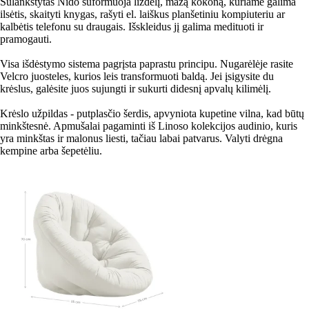
Sulankstytas Nido suformuoja lizdelį, mažą kokoną, kuriame galima
ilsėtis, skaityti knygas, rašyti el. laiškus planšetiniu kompiuteriu ar
kalbėtis telefonu su draugais. Išskleidus jį galima medituoti ir
pramogauti.
Visa išdėstymo sistema pagrįsta paprastu principu. Nugarėlėje rasite
Velcro juosteles, kurios leis transformuoti baldą. Jei įsigysite du
krėslus, galėsite juos sujungti ir sukurti didesnį apvalų kilimėlį.
Krėslo užpildas - putplasčio šerdis, apvyniota kupetine vilna, kad būtų
minkštesnė. Apmušalai pagaminti iš Linoso kolekcijos audinio, kuris
yra minkštas ir malonus liesti, tačiau labai patvarus. Valyti drėgna
kempine arba šepetėliu.