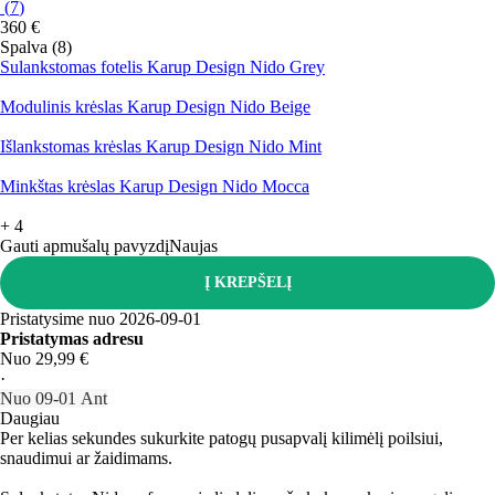
(
7
)
360 €
Spalva (8)
Sulankstomas fotelis Karup Design Nido Grey
Modulinis krėslas Karup Design Nido Beige
Išlankstomas krėslas Karup Design Nido Mint
Minkštas krėslas Karup Design Nido Mocca
+
4
Gauti apmušalų pavyzdį
Naujas
Į KREPŠELĮ
Pristatysime nuo 2026‑09‑01
Pristatymas adresu
Nuo 29,99 €
·
Nuo 09‑01 Ant
Daugiau
Per kelias sekundes sukurkite patogų pusapvalį kilimėlį poilsiui,
snaudimui ar žaidimams.