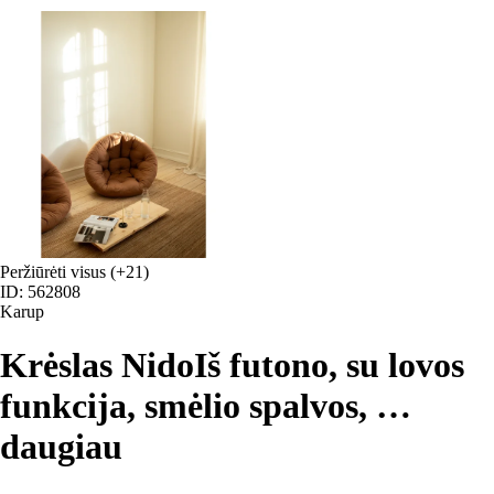
Peržiūrėti visus
(+21)
ID: 562808
Karup
Krėslas Nido
Iš futono, su lovos
funkcija, smėlio spalvos
, …
daugiau