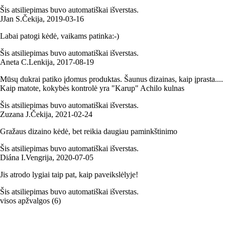
Šis atsiliepimas buvo automatiškai išverstas.
J
Jan S.
Čekija
,
2019‑03‑16
Labai patogi kėdė, vaikams patinka:-)
Šis atsiliepimas buvo automatiškai išverstas.
Aneta C.
Lenkija
,
2017‑08‑19
Mūsų dukrai patiko įdomus produktas. Šaunus dizainas, kaip įprasta....
Kaip matote, kokybės kontrolė yra "Karup" Achilo kulnas
Šis atsiliepimas buvo automatiškai išverstas.
Zuzana J.
Čekija
,
2021‑02‑24
Gražaus dizaino kėdė, bet reikia daugiau paminkštinimo
Šis atsiliepimas buvo automatiškai išverstas.
Diána I.
Vengrija
,
2020‑07‑05
Jis atrodo lygiai taip pat, kaip paveikslėlyje!
Šis atsiliepimas buvo automatiškai išverstas.
visos apžvalgos
(
6
)