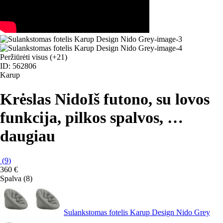
Peržiūrėti visus
(+21)
ID: 562806
Karup
Krėslas Nido
Iš futono, su lovos
funkcija, pilkos spalvos
, …
daugiau
(
9
)
360 €
Spalva (8)
Sulankstomas fotelis Karup Design Nido Grey