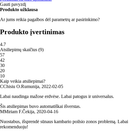
Gauti pavyzdį
Produkto užklausa
Ar jums reikia pagalbos dėl parametrų ar pasirinkimo?
Produkto įvertinimas
4.7
Atsiliepimų skaičius
(
9
)
5
7
4
2
3
0
2
0
1
0
Kaip veikia atsiliepimai?
C
Chisiu O.
Rumunija
,
2022‑02‑05
Labai naudinga mažose erdvėse. Labai patogus ir universalus.
Šis atsiliepimas buvo automatiškai išverstas.
M
Miriam F.
Čekija
,
2020‑04‑16
Nuostabus, išsprendė sūnaus kambario poilsio zonos problemą. Labai
rekomenduoju!