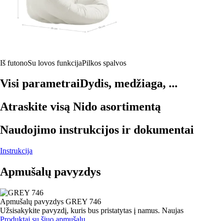
Iš futono
Su lovos funkcija
Pilkos spalvos
Visi parametrai
Dydis, medžiaga, ...
Atraskite visą Nido asortimentą
Naudojimo instrukcijos ir dokumentai
Instrukcija
Apmušalų pavyzdys
Apmušalų pavyzdys
GREY 746
Užsisakykite pavyzdį, kuris bus pristatytas į namus.
Naujas
Produktai su šiuo apmušalu.