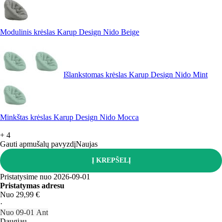
Modulinis krėslas Karup Design Nido Beige
Išlankstomas krėslas Karup Design Nido Mint
Minkštas krėslas Karup Design Nido Mocca
+
4
Gauti apmušalų pavyzdį
Naujas
Į KREPŠELĮ
Pristatysime nuo 2026‑09‑01
Pristatymas adresu
Nuo 29,99 €
·
Nuo 09‑01 Ant
Daugiau