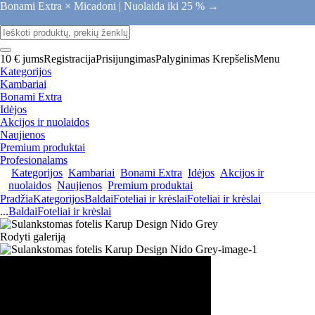
Bonami Extra × Micadoni |
Nuolaida iki 25 % →
10 € jums
Registracija
Prisijungimas
Palyginimas
Krepšelis
Menu
Kategorijos
Kambariai
Bonami Extra
Idėjos
Akcijos ir nuolaidos
Naujienos
Premium produktai
Profesionalams
Kategorijos
Kambariai
Bonami Extra
Idėjos
Akcijos ir
nuolaidos
Naujienos
Premium produktai
Pradžia
Kategorijos
Baldai
Foteliai ir krėslai
Foteliai ir krėslai
...
Baldai
Foteliai ir krėslai
Rodyti galeriją