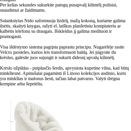
Per kelias sekundes sukurkite patogų pusapvalį kilimėlį poilsiui,
snaudimui ar žaidimams.
Sulankstytas Nido suformuoja lizdelį, mažą kokoną, kuriame galima
ilsėtis, skaityti knygas, rašyti el. laiškus planšetiniu kompiuteriu ar
kalbėtis telefonu su draugais. Išskleidus jį galima medituoti ir
pramogauti.
Visa išdėstymo sistema pagrįsta paprastu principu. Nugarėlėje rasite
Velcro juosteles, kurios leis transformuoti baldą. Jei įsigysite du
krėslus, galėsite juos sujungti ir sukurti didesnį apvalų kilimėlį.
Krėslo užpildas - putplasčio šerdis, apvyniota kupetine vilna, kad būtų
minkštesnė. Apmušalai pagaminti iš Linoso kolekcijos audinio, kuris
yra minkštas ir malonus liesti, tačiau labai patvarus. Valyti drėgna
kempine arba šepetėliu.