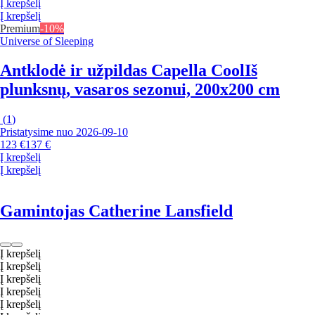
Į krepšelį
Į krepšelį
Premium
-10%
Universe of Sleeping
Antklodė ir užpildas Capella Cool
Iš
plunksnų, vasaros sezonui, 200x200 cm
(
1
)
Pristatysime nuo 2026‑09‑10
123 €
137 €
Į krepšelį
Į krepšelį
Gamintojas Catherine Lansfield
Į krepšelį
Į krepšelį
Į krepšelį
Į krepšelį
Į krepšelį