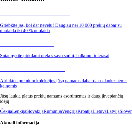
Summer Sale iki -40 %
Griebkite jas, kol dar nevėlu! Daugiau nei 10 000 prekių dabar su
nuolaida iki 40 % nuolaida
Sodas su nuolaida
Sutaupykite pirkdami prekes savo sodui, balkonui ir terasai
Premium su nuolaida
Atrinktos premium kolekcijos jūsų namams dabar dar palankesnėmis
kainomis
Jūsų laukia platus prekių namams asortimentas ir daug įkvepiančių
idėjų
Čekija
Lenkija
Slovakija
Rumunija
Vengrija
Kroatija
Lietuva
Latvija
Slovėn
Aktuali informacija