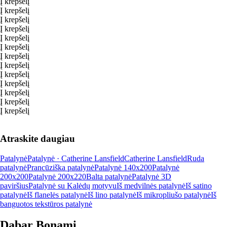
Į krepšelį
Į krepšelį
Į krepšelį
Į krepšelį
Į krepšelį
Į krepšelį
Į krepšelį
Į krepšelį
Į krepšelį
Į krepšelį
Į krepšelį
Į krepšelį
Į krepšelį
Atraskite daugiau
Patalynė
Patalynė · Catherine Lansfield
Catherine Lansfield
Ruda
patalynė
Prancūziška patalynė
Patalynė 140x200
Patalynė
200x200
Patalynė 200x220
Balta patalynė
Patalynė 3D
paviršius
Patalynė su Kalėdų motyvu
Iš medvilnės patalynė
Iš satino
patalynė
Iš flanelės patalynė
Iš lino patalynė
Iš mikropliušo patalynė
Iš
banguotos tekstūros patalynė
Dabar Bonami