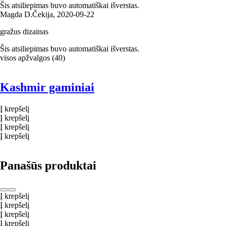
Šis atsiliepimas buvo automatiškai išverstas.
Magda D.
Čekija
,
2020‑09‑22
gražus dizainas
Šis atsiliepimas buvo automatiškai išverstas.
visos apžvalgos
(
40
)
Kashmir gaminiai
Į krepšelį
Į krepšelį
Į krepšelį
Į krepšelį
Panašūs produktai
Į krepšelį
Į krepšelį
Į krepšelį
Į krepšelį