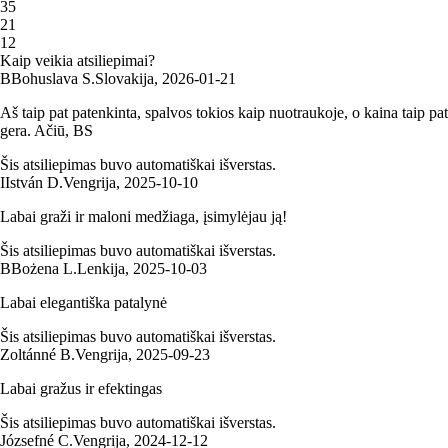
3
5
2
1
1
2
Kaip veikia atsiliepimai?
B
Bohuslava S.
Slovakija
,
2026‑01‑21
Aš taip pat patenkinta, spalvos tokios kaip nuotraukoje, o kaina taip pat
gera. Ačiū, BS
Šis atsiliepimas buvo automatiškai išverstas.
I
István D.
Vengrija
,
2025‑10‑10
Labai graži ir maloni medžiaga, įsimylėjau ją!
Šis atsiliepimas buvo automatiškai išverstas.
B
Bożena L.
Lenkija
,
2025‑10‑03
Labai elegantiška patalynė
Šis atsiliepimas buvo automatiškai išverstas.
Zoltánné B.
Vengrija
,
2025‑09‑23
Labai gražus ir efektingas
Šis atsiliepimas buvo automatiškai išverstas.
Józsefné C.
Vengrija
,
2024‑12‑12