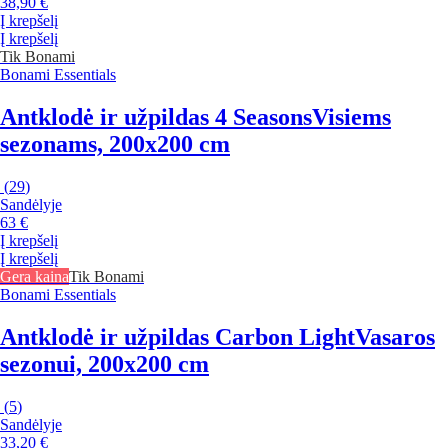
38,90 €
Į krepšelį
Į krepšelį
Tik Bonami
Bonami Essentials
Antklodė ir užpildas 4 Seasons
Visiems
sezonams, 200x200 cm
(
29
)
Sandėlyje
63 €
Į krepšelį
Į krepšelį
Gera kaina
Tik Bonami
Bonami Essentials
Antklodė ir užpildas Carbon Light
Vasaros
sezonui, 200x200 cm
(
5
)
Sandėlyje
33,20 €