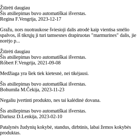
Žiūrėti daugiau
Šis atsiliepimas buvo automatiškai išverstas.
Regina F.
Vengrija
,
2023‑12‑17
Gražu, nors nuotraukose šviesioji dalis atrodė kaip vientisa smėlio
spalvos, iš tikrųjų ji turi tamsesnes drapiruotas "marmurines" dalis, jie
norėjo p...
Žiūrėti daugiau
Šis atsiliepimas buvo automatiškai išverstas.
Róbert F.
Vengrija
,
2021‑09‑08
Medžiaga yra šiek tiek kietesnė, nei tikėjausi.
Šis atsiliepimas buvo automatiškai išverstas.
Bohumila M.
Čekija
,
2023‑11‑23
Negaliu įvertinti produkto, nes tai kalėdinė dovana.
Šis atsiliepimas buvo automatiškai išverstas.
Dariusz D.
Lenkija
,
2023‑02‑10
Patalynės žudynių kokybė, standus, dirbtinis, labai žemos kokybės
produktas.