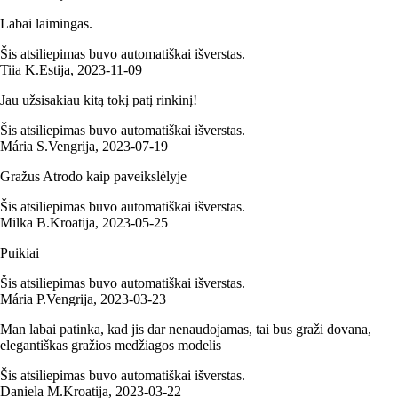
Labai laimingas.
Šis atsiliepimas buvo automatiškai išverstas.
Tiia K.
Estija
,
2023‑11‑09
Jau užsisakiau kitą tokį patį rinkinį!
Šis atsiliepimas buvo automatiškai išverstas.
Mária S.
Vengrija
,
2023‑07‑19
Gražus Atrodo kaip paveikslėlyje
Šis atsiliepimas buvo automatiškai išverstas.
Milka B.
Kroatija
,
2023‑05‑25
Puikiai
Šis atsiliepimas buvo automatiškai išverstas.
Mária P.
Vengrija
,
2023‑03‑23
Man labai patinka, kad jis dar nenaudojamas, tai bus graži dovana,
elegantiškas gražios medžiagos modelis
Šis atsiliepimas buvo automatiškai išverstas.
Daniela M.
Kroatija
,
2023‑03‑22