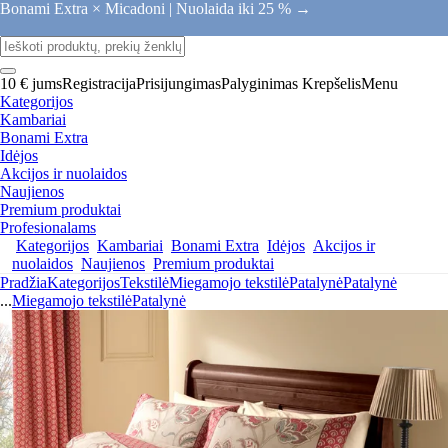
Bonami Extra × Micadoni |
Nuolaida iki 25 % →
10 € jums
Registracija
Prisijungimas
Palyginimas
Krepšelis
Menu
Kategorijos
Kambariai
Bonami Extra
Idėjos
Akcijos ir nuolaidos
Naujienos
Premium produktai
Profesionalams
Kategorijos
Kambariai
Bonami Extra
Idėjos
Akcijos ir
nuolaidos
Naujienos
Premium produktai
Pradžia
Kategorijos
Tekstilė
Miegamojo tekstilė
Patalynė
Patalynė
...
Miegamojo tekstilė
Patalynė