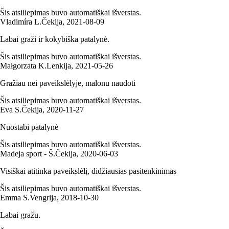
Šis atsiliepimas buvo automatiškai išverstas.
Vladimíra L.
Čekija
,
2021‑08‑09
Labai graži ir kokybiška patalynė.
Šis atsiliepimas buvo automatiškai išverstas.
Małgorzata K.
Lenkija
,
2021‑05‑26
Gražiau nei paveikslėlyje, malonu naudoti
Šis atsiliepimas buvo automatiškai išverstas.
Eva S.
Čekija
,
2020‑11‑27
Nuostabi patalynė
Šis atsiliepimas buvo automatiškai išverstas.
Madeja sport - Š.
Čekija
,
2020‑06‑03
Visiškai atitinka paveikslėlį, didžiausias pasitenkinimas
Šis atsiliepimas buvo automatiškai išverstas.
Emma S.
Vengrija
,
2018‑10‑30
Labai gražu.