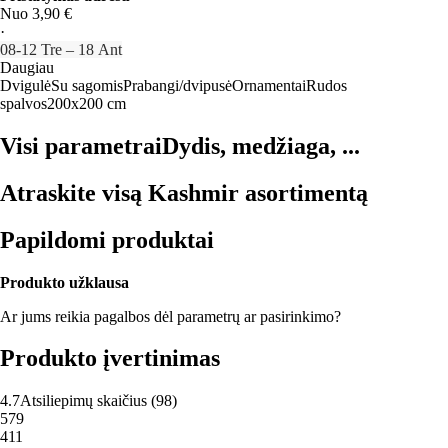
Nuo 3,90 €
·
08‑12 Tre – 18 Ant
Daugiau
Dvigulė
Su sagomis
Prabangi/dvipusė
Ornamentai
Rudos
spalvos
200x200 cm
Visi parametrai
Dydis, medžiaga, ...
Atraskite visą Kashmir asortimentą
Papildomi produktai
Produkto užklausa
Ar jums reikia pagalbos dėl parametrų ar pasirinkimo?
Produkto įvertinimas
4.7
Atsiliepimų skaičius
(
98
)
5
79
4
11