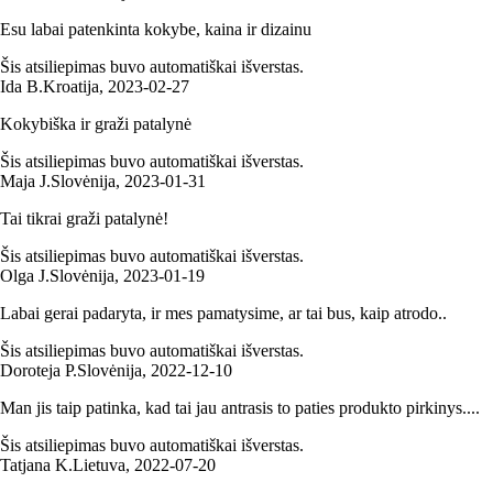
Esu labai patenkinta kokybe, kaina ir dizainu
Šis atsiliepimas buvo automatiškai išverstas.
Ida B.
Kroatija
,
2023‑02‑27
Kokybiška ir graži patalynė
Šis atsiliepimas buvo automatiškai išverstas.
Maja J.
Slovėnija
,
2023‑01‑31
Tai tikrai graži patalynė!
Šis atsiliepimas buvo automatiškai išverstas.
Olga J.
Slovėnija
,
2023‑01‑19
Labai gerai padaryta, ir mes pamatysime, ar tai bus, kaip atrodo..
Šis atsiliepimas buvo automatiškai išverstas.
Doroteja P.
Slovėnija
,
2022‑12‑10
Man jis taip patinka, kad tai jau antrasis to paties produkto pirkinys....
Šis atsiliepimas buvo automatiškai išverstas.
Tatjana K.
Lietuva
,
2022‑07‑20