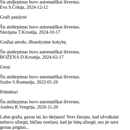
Šis atsiliepimas buvo automatiškai išverstas.
Eva S.
Čekija
,
2024‑12‑12
Graži patalynė
Šis atsiliepimas buvo automatiškai išverstas.
Slavijana T.
Kroatija
,
2024‑10‑17
Gražiai atrodo, išbandysime kokybę.
Šis atsiliepimas buvo automatiškai išverstas.
BOŽENA D.
Kroatija
,
2024‑02‑17
Gerai
Šis atsiliepimas buvo automatiškai išverstas.
Szabo S.
Rumunija
,
2022‑01‑26
Priimtina!
Šis atsiliepimas buvo automatiškai išverstas.
Andrea R.
Vengrija
,
2020‑11‑20
Labai gražu, gavau tai, ko tikėjausi! Nors žinojau, kad užvalkalai
nebuvo užsegti, būčiau norėjusi, kad jie būtų užsegti, nes jie tarsi
geriau priglun...