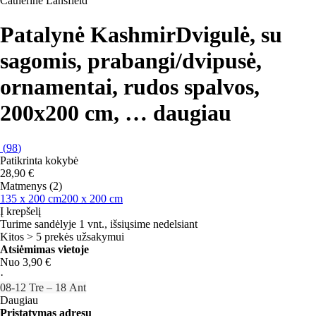
Catherine Lansfield
Patalynė Kashmir
Dvigulė, su
sagomis, prabangi/dvipusė,
ornamentai, rudos spalvos,
200x200 cm
, …
daugiau
(
98
)
Patikrinta kokybė
28,90 €
Matmenys (2)
135 x 200 cm
200 x 200 cm
Į krepšelį
Turime sandėlyje 1 vnt., išsiųsime nedelsiant
Kitos > 5 prekės užsakymui
Atsiėmimas vietoje
Nuo 3,90 €
·
08‑12 Tre – 18 Ant
Daugiau
Pristatymas adresu