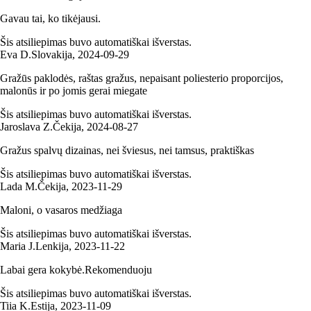
Gavau tai, ko tikėjausi.
Šis atsiliepimas buvo automatiškai išverstas.
Eva D.
Slovakija
,
2024‑09‑29
Gražūs paklodės, raštas gražus, nepaisant poliesterio proporcijos,
malonūs ir po jomis gerai miegate
Šis atsiliepimas buvo automatiškai išverstas.
Jaroslava Z.
Čekija
,
2024‑08‑27
Gražus spalvų dizainas, nei šviesus, nei tamsus, praktiškas
Šis atsiliepimas buvo automatiškai išverstas.
Lada M.
Čekija
,
2023‑11‑29
Maloni, o vasaros medžiaga
Šis atsiliepimas buvo automatiškai išverstas.
Maria J.
Lenkija
,
2023‑11‑22
Labai gera kokybė.Rekomenduoju
Šis atsiliepimas buvo automatiškai išverstas.
Tiia K.
Estija
,
2023‑11‑09