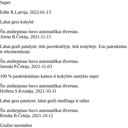
Super
Edīte R.
Latvija
,
2022‑01‑13
Labai gera kokybė
Šis atsiliepimas buvo automatiškai išverstas.
Alena B.
Čekija
,
2021‑11‑15
Labai graži patalynė, tiek paveikslėlyje, tiek realybėje. Esu patenkintas
ir rekomenduoju
Šis atsiliepimas buvo automatiškai išverstas.
Jarmila P.
Čekija
,
2021‑11‑03
100 % pasitenkinimas kainos ir kokybės santykis super
Šis atsiliepimas buvo automatiškai išverstas.
Heštera S.
Kroatija
,
2021‑10‑31
Labai gera patalynė, labai graži medžiaga ir raštas
Šis atsiliepimas buvo automatiškai išverstas.
Renáta B.
Čekija
,
2021‑10‑12
Gražus nuostabus