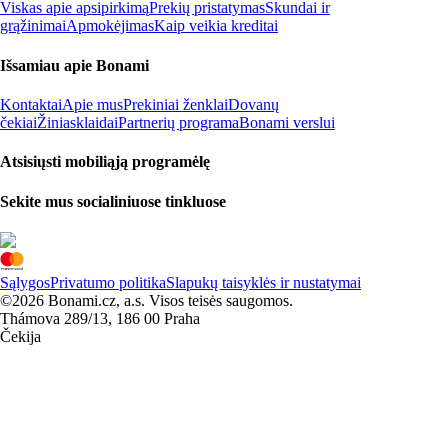
Viskas apie apsipirkimą
Prekių pristatymas
Skundai ir
grąžinimai
Apmokėjimas
Kaip veikia kreditai
Išsamiau apie Bonami
Kontaktai
Apie mus
Prekiniai ženklai
Dovanų
čekiai
Žiniasklaidai
Partnerių programa
Bonami verslui
Atsisiųsti mobiliąją programėlę
Sekite mus socialiniuose tinkluose
Sąlygos
Privatumo politika
Slapukų taisyklės ir nustatymai
©2026 Bonami.cz, a.s. Visos teisės saugomos.
Thámova 289/13, 186 00 Praha
Čekija