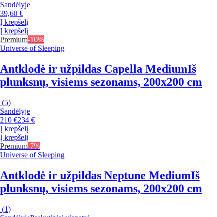
Sandėlyje
39,60 €
Į krepšelį
Į krepšelį
Premium
-10%
Universe of Sleeping
Antklodė ir užpildas Capella Medium
Iš
plunksnų, visiems sezonams, 200x200 cm
(
5
)
Sandėlyje
210 €
234 €
Į krepšelį
Į krepšelį
Premium
-7%
Universe of Sleeping
Antklodė ir užpildas Neptune Medium
Iš
plunksnų, visiems sezonams, 200x200 cm
(
1
)