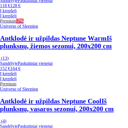
Sandėlyje
Paskutiniai vienetai
118 €
128 €
Į krepšelį
Į krepšelį
Premium
-7%
Universe of Sleeping
Antklodė ir užpildas Neptune Warm
Iš
plunksnų, žiemos sezonui, 200x200 cm
(
13
)
Sandėlyje
Paskutiniai vienetai
152 €
164 €
Į krepšelį
Į krepšelį
Premium
Universe of Sleeping
Antklodė ir užpildas Neptune Cool
Iš
plunksnų, vasaros sezonui, 200x200 cm
(
4
)
Sandėlyje
Paskutiniai vienetai