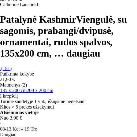
Catherine Lansfield
Patalynė Kashmir
Viengulė, su
sagomis, prabangi/dvipusė,
ornamentai, rudos spalvos,
135x200 cm
, …
daugiau
(
181
)
Patikrinta kokybė
21,90 €
Matmenys (2)
135 x 200 cm
200 x 200 cm
Į krepšelį
Turime sandėlyje 1 vnt., išsiųsime nedelsiant
Kitos > 5 prekės užsakymui
Atsiėmimas vietoje
Nuo 3,90 €
·
08‑13 Ket – 19 Tre
Daugiau