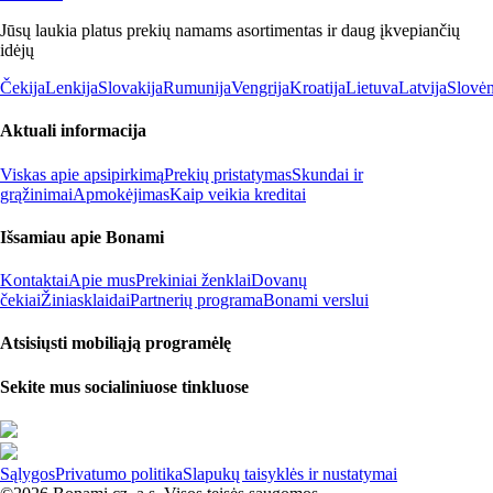
Jūsų laukia platus prekių namams asortimentas ir daug įkvepiančių
idėjų
Čekija
Lenkija
Slovakija
Rumunija
Vengrija
Kroatija
Lietuva
Latvija
Slovėn
Aktuali informacija
Viskas apie apsipirkimą
Prekių pristatymas
Skundai ir
grąžinimai
Apmokėjimas
Kaip veikia kreditai
Išsamiau apie Bonami
Kontaktai
Apie mus
Prekiniai ženklai
Dovanų
čekiai
Žiniasklaidai
Partnerių programa
Bonami verslui
Atsisiųsti mobiliąją programėlę
Sekite mus socialiniuose tinkluose
Sąlygos
Privatumo politika
Slapukų taisyklės ir nustatymai