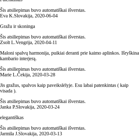
Šis atsiliepimas buvo automatiškai išverstas.
Eva K.
Slovakija
,
2020‑06‑04
Gražu ir skoninga
Šis atsiliepimas buvo automatiškai išverstas.
Zsolt L.
Vengrija
,
2020‑04‑11
Maloni spalvų harmonija, puikiai deranti prie kaimo aplinkos. Išryškina
kambario interjerą.
Šis atsiliepimas buvo automatiškai išverstas.
Marie L.
Čekija
,
2020‑03‑28
Jis gražus, spalvos kaip paveikslėlyje. Esu labai patenkintas ( kaip
visada ).
Šis atsiliepimas buvo automatiškai išverstas.
Janka P.
Slovakija
,
2020‑03‑24
elegantiškas
Šis atsiliepimas buvo automatiškai išverstas.
Jarmila J.
Slovakija
,
2020‑03‑13