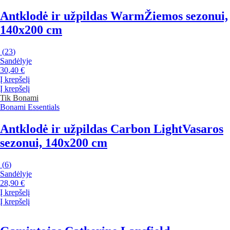
Antklodė ir užpildas Warm
Žiemos sezonui,
140x200 cm
(
23
)
Sandėlyje
30,40 €
Į krepšelį
Į krepšelį
Tik Bonami
Bonami Essentials
Antklodė ir užpildas Carbon Light
Vasaros
sezonui, 140x200 cm
(
6
)
Sandėlyje
28,90 €
Į krepšelį
Į krepšelį