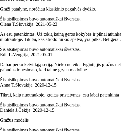
Graži patalynė, norėčiau klasikinio pagalvės dydžio.
Šis atsiliepimas buvo automatiškai išverstas.
Olena T.
Slovakija
,
2021‑05‑23
As esu patenkintas. Už tokią kainą geros kokybės ir pilnai atitinka
nuotraukoje. Tik tai, kas atrodo turkio spalva, yra pilka. Bet gerai.
Šis atsiliepimas buvo automatiškai išverstas.
Edit L.
Vengrija
,
2021‑05‑01
Dabar perku ketvirtąją seriją. Nieko nereikia lyginti, jis gražus net
pabudus ir nesimato, kad tai ne gryna medvilnė.
Šis atsiliepimas buvo automatiškai išverstas.
Anna T.
Slovakija
,
2020‑12‑15
Tikrai, kaip nuotraukoje, greitas pristatymas, esu labai patenkinta
Šis atsiliepimas buvo automatiškai išverstas.
Daniela J.
Čekija
,
2020‑12‑15
Gražus modelis
Šis atsiliepimas buvo automatiškai išverstas.