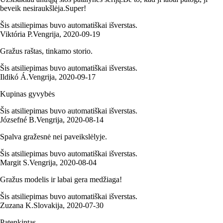
beveik nesiraukšlėja.Super!
Šis atsiliepimas buvo automatiškai išverstas.
Viktória P.
Vengrija
,
2020‑09‑19
Gražus raštas, tinkamo storio.
Šis atsiliepimas buvo automatiškai išverstas.
Ildikó Á.
Vengrija
,
2020‑09‑17
Kupinas gyvybės
Šis atsiliepimas buvo automatiškai išverstas.
Józsefné B.
Vengrija
,
2020‑08‑14
Spalva gražesnė nei paveikslėlyje.
Šis atsiliepimas buvo automatiškai išverstas.
Margit S.
Vengrija
,
2020‑08‑04
Gražus modelis ir labai gera medžiaga!
Šis atsiliepimas buvo automatiškai išverstas.
Zuzana K.
Slovakija
,
2020‑07‑30
Patenkintas