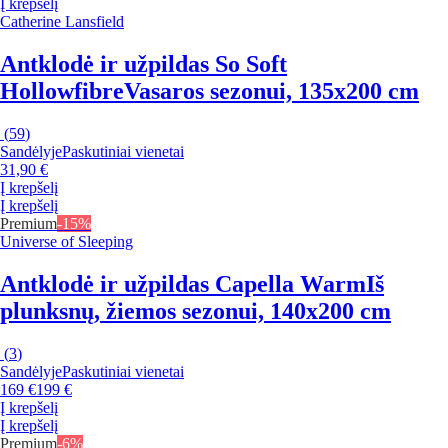
Į krepšelį
Catherine Lansfield
Antklodė ir užpildas So Soft
Hollowfibre
Vasaros sezonui, 135x200 cm
(
59
)
Sandėlyje
Paskutiniai vienetai
31,90 €
Į krepšelį
Į krepšelį
Premium
-15%
Universe of Sleeping
Antklodė ir užpildas Capella Warm
Iš
plunksnų, žiemos sezonui, 140x200 cm
(
3
)
Sandėlyje
Paskutiniai vienetai
169 €
199 €
Į krepšelį
Į krepšelį
Premium
-6%