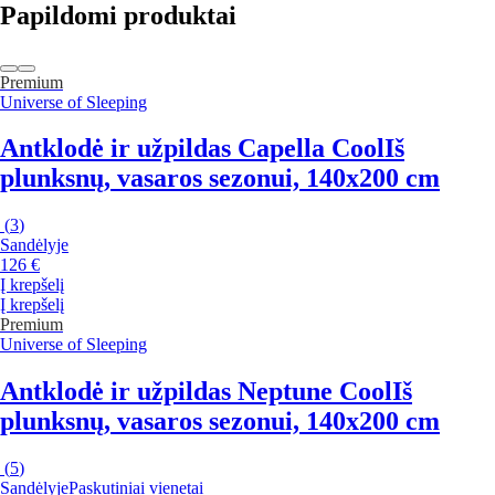
Papildomi produktai
Premium
Universe of Sleeping
Antklodė ir užpildas Capella Cool
Iš
plunksnų, vasaros sezonui, 140x200 cm
(
3
)
Sandėlyje
126 €
Į krepšelį
Į krepšelį
Premium
Universe of Sleeping
Antklodė ir užpildas Neptune Cool
Iš
plunksnų, vasaros sezonui, 140x200 cm
(
5
)
Sandėlyje
Paskutiniai vienetai