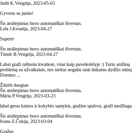
Judit K.
Vengrija
,
2023‑05‑03
Gyvenu su jumis!
Šis atsiliepimas buvo automatiškai išverstas.
Lela J.
Kroatija
,
2023‑04‑27
Superrr
Šis atsiliepimas buvo automatiškai išverstas.
Tünde B.
Vengrija
,
2023‑04‑27
Labai graži raštuota lovatiesė, visai kaip paveikslėlyje :) Turiu amžiną
problemą su užvalkalais, nes niekur negaliu rasti tinkamo dydžio mūsų
Dormeo ...
Žiūrėti daugiau
Šis atsiliepimas buvo automatiškai išverstas.
Mária P.
Vengrija
,
2023‑03‑23
labai geras kainos ir kokybės santykis, gražios spalvos, graži medžiaga
Šis atsiliepimas buvo automatiškai išverstas.
Ivana Z.
Čekija
,
2023‑03‑04
Gražus