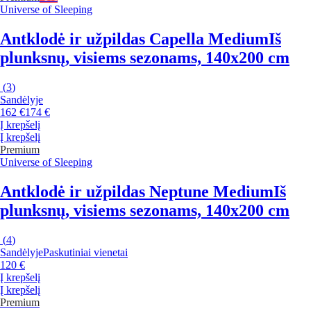
Universe of Sleeping
Antklodė ir užpildas Capella Medium
Iš
plunksnų, visiems sezonams, 140x200 cm
(
3
)
Sandėlyje
162 €
174 €
Į krepšelį
Į krepšelį
Premium
Universe of Sleeping
Antklodė ir užpildas Neptune Medium
Iš
plunksnų, visiems sezonams, 140x200 cm
(
4
)
Sandėlyje
Paskutiniai vienetai
120 €
Į krepšelį
Į krepšelį
Premium