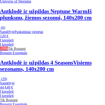
Universe of Sleeping
Antklodė ir užpildas Neptune Warm
Iš
plunksnų, žiemos sezonui, 140x200 cm
(
6
)
Sandėlyje
Paskutiniai vienetai
120 €
Į krepšelį
Į krepšelį
-10%
Tik Bonami
Bonami Essentials
Antklodė ir užpildas 4 Seasons
Visiems
sezonams, 140x200 cm
(
29
)
Sandėlyje
44 €
49 €
Į krepšelį
Į krepšelį
Tik Bonami
Bonami Essentials