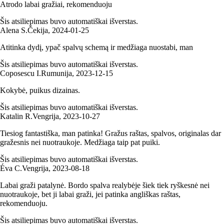
Atrodo labai gražiai, rekomenduoju
Šis atsiliepimas buvo automatiškai išverstas.
Alena S.
Čekija
,
2024‑01‑25
Atitinka dydį, ypač spalvų schemą ir medžiaga nuostabi, man
Šis atsiliepimas buvo automatiškai išverstas.
Coposescu I.
Rumunija
,
2023‑12‑15
Kokybė, puikus dizainas.
Šis atsiliepimas buvo automatiškai išverstas.
Katalin R.
Vengrija
,
2023‑10‑27
Tiesiog fantastiška, man patinka! Gražus raštas, spalvos, originalas dar
gražesnis nei nuotraukoje. Medžiaga taip pat puiki.
Šis atsiliepimas buvo automatiškai išverstas.
Éva C.
Vengrija
,
2023‑08‑18
Labai graži patalynė. Bordo spalva realybėje šiek tiek ryškesnė nei
nuotraukoje, bet ji labai graži, jei patinka angliškas raštas,
rekomenduoju.
Šis atsiliepimas buvo automatiškai išverstas.