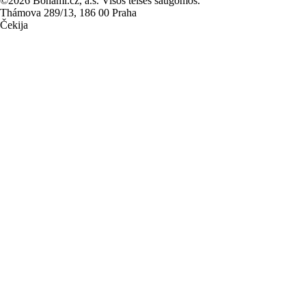
©2026 Bonami.cz, a.s. Visos teisės saugomos.
Thámova 289/13, 186 00 Praha
Čekija