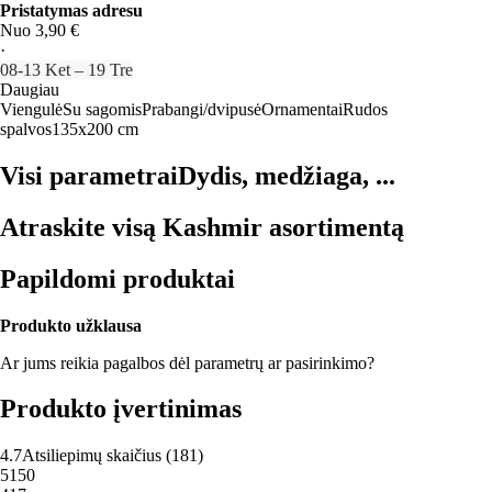
Pristatymas adresu
Nuo 3,90 €
·
08‑13 Ket – 19 Tre
Daugiau
Viengulė
Su sagomis
Prabangi/dvipusė
Ornamentai
Rudos
spalvos
135x200 cm
Visi parametrai
Dydis, medžiaga, ...
Atraskite visą Kashmir asortimentą
Papildomi produktai
Produkto užklausa
Ar jums reikia pagalbos dėl parametrų ar pasirinkimo?
Produkto įvertinimas
4.7
Atsiliepimų skaičius
(
181
)
5
150