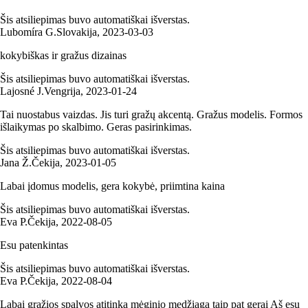
Šis atsiliepimas buvo automatiškai išverstas.
Lubomíra G.
Slovakija
,
2023‑03‑03
kokybiškas ir gražus dizainas
Šis atsiliepimas buvo automatiškai išverstas.
Lajosné J.
Vengrija
,
2023‑01‑24
Tai nuostabus vaizdas. Jis turi gražų akcentą. Gražus modelis. Formos
išlaikymas po skalbimo. Geras pasirinkimas.
Šis atsiliepimas buvo automatiškai išverstas.
Jana Ž.
Čekija
,
2023‑01‑05
Labai įdomus modelis, gera kokybė, priimtina kaina
Šis atsiliepimas buvo automatiškai išverstas.
Eva P.
Čekija
,
2022‑08‑05
Esu patenkintas
Šis atsiliepimas buvo automatiškai išverstas.
Eva P.
Čekija
,
2022‑08‑04
Labai gražios spalvos atitinka mėginio medžiagą taip pat gerai Aš esu