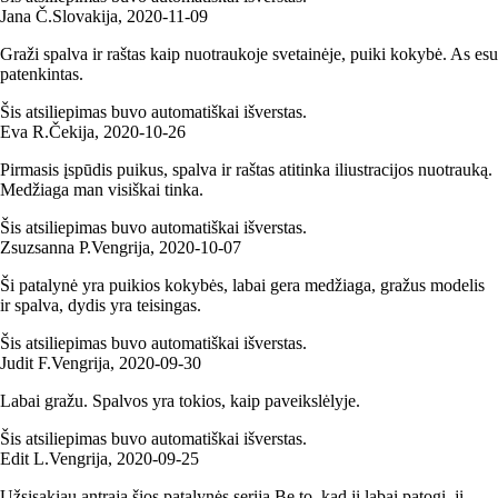
Jana Č.
Slovakija
,
2020‑11‑09
Graži spalva ir raštas kaip nuotraukoje svetainėje, puiki kokybė. As esu
patenkintas.
Šis atsiliepimas buvo automatiškai išverstas.
Eva R.
Čekija
,
2020‑10‑26
Pirmasis įspūdis puikus, spalva ir raštas atitinka iliustracijos nuotrauką.
Medžiaga man visiškai tinka.
Šis atsiliepimas buvo automatiškai išverstas.
Zsuzsanna P.
Vengrija
,
2020‑10‑07
Ši patalynė yra puikios kokybės, labai gera medžiaga, gražus modelis
ir spalva, dydis yra teisingas.
Šis atsiliepimas buvo automatiškai išverstas.
Judit F.
Vengrija
,
2020‑09‑30
Labai gražu. Spalvos yra tokios, kaip paveikslėlyje.
Šis atsiliepimas buvo automatiškai išverstas.
Edit L.
Vengrija
,
2020‑09‑25
Užsisakiau antrąją šios patalynės seriją.Be to, kad ji labai patogi, ji