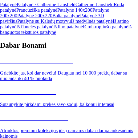
Patalynė
Patalynė · Catherine Lansfield
Catherine Lansfield
Ruda
patalynė
Prancūziška patalynė
Patalynė 140x200
Patalynė
200x200
Patalynė 200x220
Balta patalynė
Patalynė 3D
paviršius
Patalynė su Kalėdų motyvu
Iš medvilnės patalynė
Iš satino
patalynė
Iš flanelės patalynė
Iš lino patalynė
Iš mikropliušo patalynė
Iš
banguotos tekstūros patalynė
Dabar Bonami
Summer Sale iki -40 %
Griebkite jas, kol dar nevėlu! Daugiau nei 10 000 prekių dabar su
nuolaida iki 40 % nuolaida
Sodas su nuolaida
Sutaupykite pirkdami prekes savo sodui, balkonui ir terasai
Premium su nuolaida
Atrinktos premium kolekcijos jūsų namams dabar dar palankesnėmis
kainomis