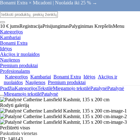
Bonami Extra × Micadoni |
Nuolaida iki 25 % →
10 € jums
Registracija
Prisijungimas
Palyginimas
Krepšelis
Menu
Kategorijos
Kambariai
Bonami Extra
Idėjos
Akcijos ir nuolaidos
Naujienos
Premium produktai
Profesionalams
Kategorijos
Kambariai
Bonami Extra
Idėjos
Akcijos ir
nuolaidos
Naujienos
Premium produktai
Pradžia
Kategorijos
Tekstilė
Miegamojo tekstilė
Patalynė
Patalynė
...
Miegamojo tekstilė
Patalynė
Rodyti galeriją
Peržiūrėti visus
Paskutinis vienetas
ID: 140143