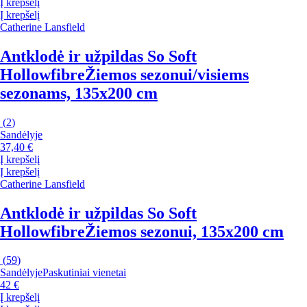
Į krepšelį
Į krepšelį
Catherine Lansfield
Antklodė ir užpildas So Soft
Hollowfibre
Žiemos sezonui/visiems
sezonams, 135x200 cm
(
2
)
Sandėlyje
37,40 €
Į krepšelį
Į krepšelį
Catherine Lansfield
Antklodė ir užpildas So Soft
Hollowfibre
Žiemos sezonui, 135x200 cm
(
59
)
Sandėlyje
Paskutiniai vienetai
42 €
Į krepšelį