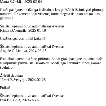
Marta S.
Čekija
,
2025‑02‑04
Graži patalynė, medžiaga ir dizainas leis pailsėti ir išsimiegoti pirmuoju
numeriu. Rekomenduoju visiems, kurie mėgsta daugiau nei tai, kas
geriausia.
Šis atsiliepimas buvo automatiškai išverstas.
Kinga D.
Vengrija
,
2025‑01‑10
Gražios spalvos, puiki kokybė!
Šis atsiliepimas buvo automatiškai išverstas.
Angelė G.
Lietuva
,
2024‑03‑25
Esu labai patenkinta šiuo pirkiniu. Labai graži patalynė, o kaina maža.
Nusipirkusi pirmiausia išskalbiau. Medžiaga neblunka ir nesiglamžo,
švelni, p...
Žiūrėti daugiau
József B.
Vengrija
,
2024‑02‑28
Puiku!
Šis atsiliepimas buvo automatiškai išverstas.
Eva B.
Čekija
,
2024‑02‑07