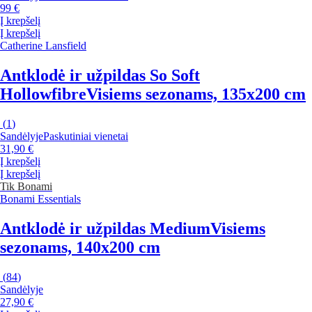
99 €
Į krepšelį
Į krepšelį
Catherine Lansfield
Antklodė ir užpildas So Soft
Hollowfibre
Visiems sezonams, 135x200 cm
(
1
)
Sandėlyje
Paskutiniai vienetai
31,90 €
Į krepšelį
Į krepšelį
Tik Bonami
Bonami Essentials
Antklodė ir užpildas Medium
Visiems
sezonams, 140x200 cm
(
84
)
Sandėlyje
27,90 €