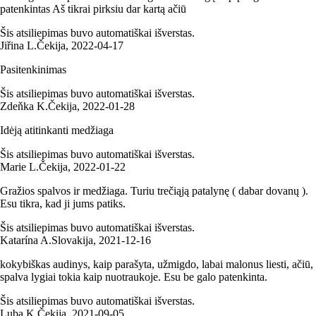
patenkintas Aš tikrai pirksiu dar kartą ačiū
Šis atsiliepimas buvo automatiškai išverstas.
Jiřina L.
Čekija
,
2022‑04‑17
Pasitenkinimas
Šis atsiliepimas buvo automatiškai išverstas.
Zdeňka K.
Čekija
,
2022‑01‑28
Idėją atitinkanti medžiaga
Šis atsiliepimas buvo automatiškai išverstas.
Marie L.
Čekija
,
2022‑01‑22
Gražios spalvos ir medžiaga. Turiu trečiąją patalynę ( dabar dovanų ).
Esu tikra, kad ji jums patiks.
Šis atsiliepimas buvo automatiškai išverstas.
Katarína A.
Slovakija
,
2021‑12‑16
kokybiškas audinys, kaip parašyta, užmigdo, labai malonus liesti, ačiū,
spalva lygiai tokia kaip nuotraukoje. Esu be galo patenkinta.
Šis atsiliepimas buvo automatiškai išverstas.
Luba K.
Čekija
,
2021‑09‑05