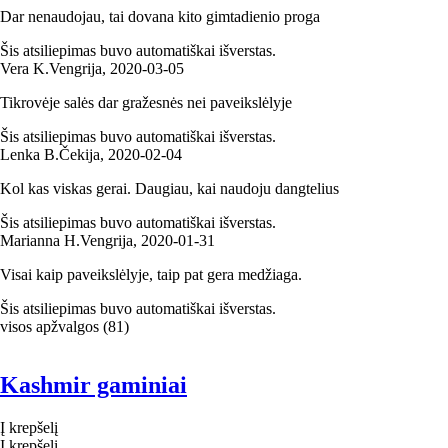
Dar nenaudojau, tai dovana kito gimtadienio proga
Šis atsiliepimas buvo automatiškai išverstas.
Vera K.
Vengrija
,
2020‑03‑05
Tikrovėje salės dar gražesnės nei paveikslėlyje
Šis atsiliepimas buvo automatiškai išverstas.
Lenka B.
Čekija
,
2020‑02‑04
Kol kas viskas gerai. Daugiau, kai naudoju dangtelius
Šis atsiliepimas buvo automatiškai išverstas.
Marianna H.
Vengrija
,
2020‑01‑31
Visai kaip paveikslėlyje, taip pat gera medžiaga.
Šis atsiliepimas buvo automatiškai išverstas.
visos apžvalgos
(
81
)
Kashmir gaminiai
Į krepšelį
Į krepšelį