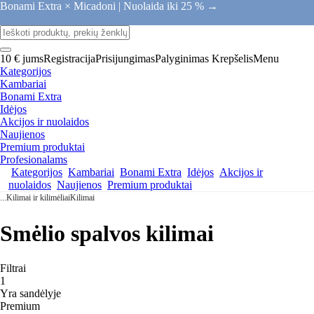
Bonami Extra × Micadoni |
Nuolaida iki 25 % →
10 € jums
Registracija
Prisijungimas
Palyginimas
Krepšelis
Menu
Kategorijos
Kambariai
Bonami Extra
Idėjos
Akcijos ir nuolaidos
Naujienos
Premium produktai
Profesionalams
Kategorijos
Kambariai
Bonami Extra
Idėjos
Akcijos ir
nuolaidos
Naujienos
Premium produktai
...
Kilimai ir kilimėliai
Kilimai
Smėlio spalvos kilimai
Filtrai
1
Yra sandėlyje
Premium