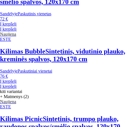
smėlio spalvos, 120x170 cm
Sandėlyje
Paskutinis vienetas
72 €
Į krepšelį
Į krepšelį
Naujiena
ESTE
Kilimas Bubble
Sintetinis, vidutinio plauko,
kreminės spalvos, 120x170 cm
Sandėlyje
Paskutiniai vienetai
76 €
Į krepšelį
Į krepšelį
kiti variantai
+ Matmenys (2)
Naujiena
ESTE
Kilimas Picnic
Sintetinis, trumpo plauko,
raudonos spalvos/smėlio spalvos, 120x170