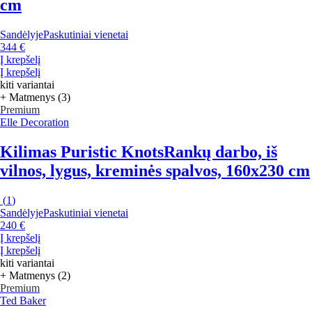
cm
Sandėlyje
Paskutiniai vienetai
344 €
Į krepšelį
Į krepšelį
kiti variantai
+ Matmenys (3)
Premium
Elle Decoration
Kilimas Puristic Knots
Rankų darbo, iš
vilnos, lygus, kreminės spalvos, 160x230 cm
(
1
)
Sandėlyje
Paskutiniai vienetai
240 €
Į krepšelį
Į krepšelį
kiti variantai
+ Matmenys (2)
Premium
Ted Baker