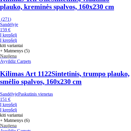
plauko, kreminės spalvos, 160x230 cm
(
271
)
Sandėlyje
159 €
Į krepšelį
Į krepšelį
kiti variantai
+ Matmenys (5)
Naujiena
Ayyildiz Carpets
Kilimas Art 1122
Sintetinis, trumpo plauko,
smėlio spalvos, 160x230 cm
Sandėlyje
Paskutinis vienetas
151 €
Į krepšelį
Į krepšelį
kiti variantai
+ Matmenys (6)
Naujiena
Ayyildiz Carpets