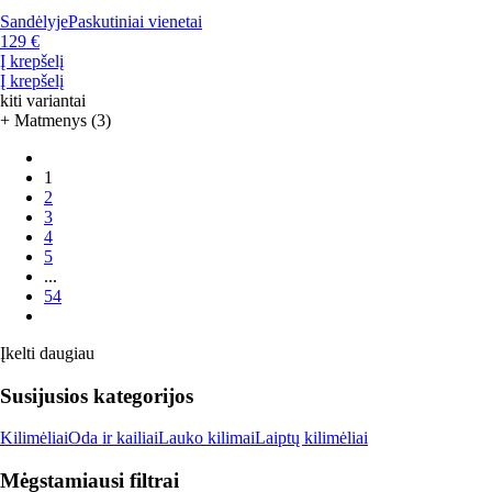
Sandėlyje
Paskutiniai vienetai
129 €
Į krepšelį
Į krepšelį
kiti variantai
+ Matmenys (3)
1
2
3
4
5
...
54
Įkelti daugiau
Susijusios kategorijos
Kilimėliai
Oda ir kailiai
Lauko kilimai
Laiptų kilimėliai
Mėgstamiausi filtrai