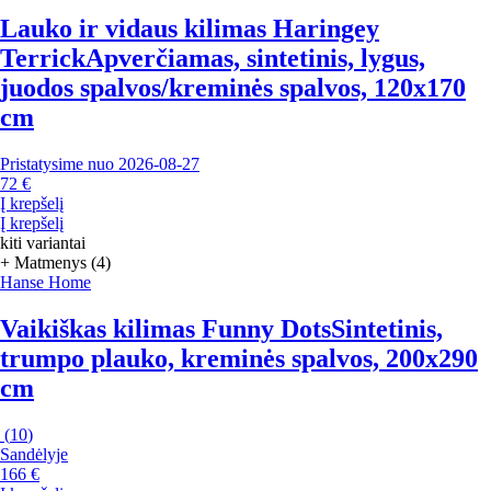
Lauko ir vidaus kilimas Haringey
Terrick
Apverčiamas, sintetinis, lygus,
juodos spalvos/kreminės spalvos, 120x170
cm
Pristatysime nuo 2026‑08‑27
72 €
Į krepšelį
Į krepšelį
kiti variantai
+ Matmenys (4)
Hanse Home
Vaikiškas kilimas Funny Dots
Sintetinis,
trumpo plauko, kreminės spalvos, 200x290
cm
(
10
)
Sandėlyje
166 €