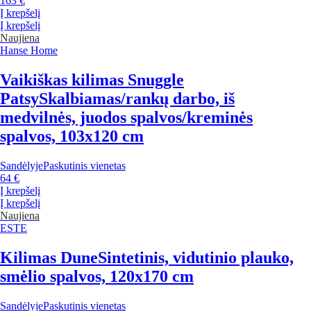
163 €
Į krepšelį
Į krepšelį
Naujiena
Hanse Home
Vaikiškas kilimas Snuggle
Patsy
Skalbiamas/rankų darbo, iš
medvilnės, juodos spalvos/kreminės
spalvos, 103x120 cm
Sandėlyje
Paskutinis vienetas
64 €
Į krepšelį
Į krepšelį
Naujiena
ESTE
Kilimas Dune
Sintetinis, vidutinio plauko,
smėlio spalvos, 120x170 cm
Sandėlyje
Paskutinis vienetas