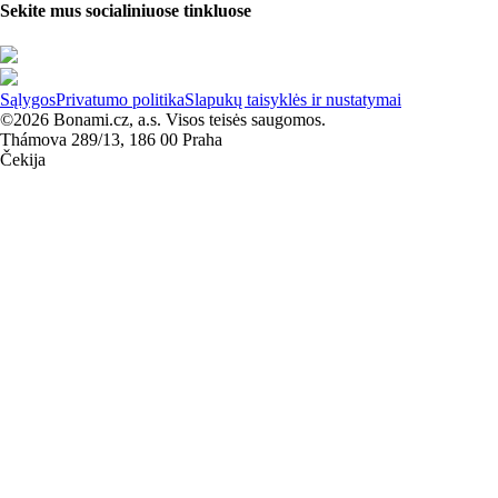
Sekite mus socialiniuose tinkluose
Sąlygos
Privatumo politika
Slapukų taisyklės ir nustatymai
©2026 Bonami.cz, a.s. Visos teisės saugomos.
Thámova 289/13, 186 00 Praha
Čekija