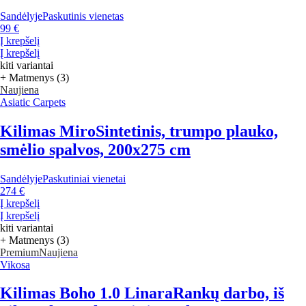
Sandėlyje
Paskutinis vienetas
99 €
Į krepšelį
Į krepšelį
kiti variantai
+ Matmenys (3)
Naujiena
Asiatic Carpets
Kilimas Miro
Sintetinis, trumpo plauko,
smėlio spalvos, 200x275 cm
Sandėlyje
Paskutiniai vienetai
274 €
Į krepšelį
Į krepšelį
kiti variantai
+ Matmenys (3)
Premium
Naujiena
Vikosa
Kilimas Boho 1.0 Linara
Rankų darbo, iš