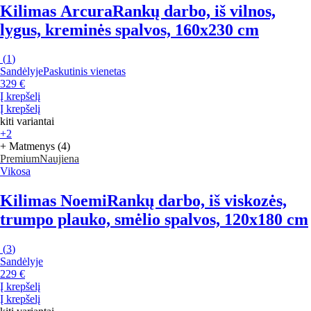
Kilimas Arcura
Rankų darbo, iš vilnos,
lygus, kreminės spalvos, 160x230 cm
(
1
)
Sandėlyje
Paskutinis vienetas
329 €
Į krepšelį
Į krepšelį
kiti variantai
+2
+ Matmenys (4)
Premium
Naujiena
Vikosa
Kilimas Noemi
Rankų darbo, iš viskozės,
trumpo plauko, smėlio spalvos, 120x180 cm
(
3
)
Sandėlyje
229 €
Į krepšelį
Į krepšelį