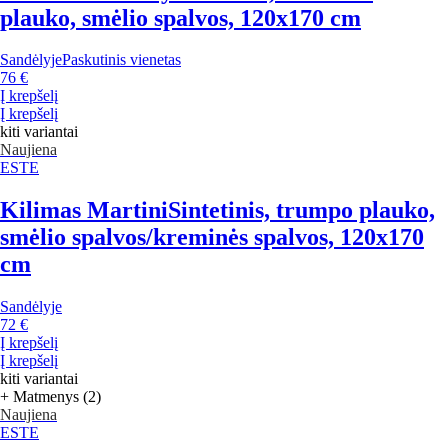
plauko, smėlio spalvos, 120x170 cm
Sandėlyje
Paskutinis vienetas
76 €
Į krepšelį
Į krepšelį
kiti variantai
Naujiena
ESTE
Kilimas Martini
Sintetinis, trumpo plauko,
smėlio spalvos/kreminės spalvos, 120x170
cm
Sandėlyje
72 €
Į krepšelį
Į krepšelį
kiti variantai
+ Matmenys (2)
Naujiena
ESTE