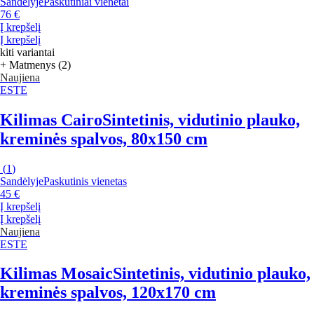
Sandėlyje
Paskutiniai vienetai
76 €
Į krepšelį
Į krepšelį
kiti variantai
+ Matmenys (2)
Naujiena
ESTE
Kilimas Cairo
Sintetinis, vidutinio plauko,
kreminės spalvos, 80x150 cm
(
1
)
Sandėlyje
Paskutinis vienetas
45 €
Į krepšelį
Į krepšelį
Naujiena
ESTE
Kilimas Mosaic
Sintetinis, vidutinio plauko,
kreminės spalvos, 120x170 cm