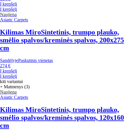
Į krepšelį
Į krepšelį
Naujiena
Asiatic Carpets
Kilimas Miro
Sintetinis, trumpo plauko,
smėlio spalvos/kreminės spalvos, 200x275
cm
Sandėlyje
Paskutinis vienetas
274 €
Į krepšelį
Į krepšelį
kiti variantai
+ Matmenys (3)
Naujiena
Asiatic Carpets
Kilimas Miro
Sintetinis, trumpo plauko,
smėlio spalvos/kreminės spalvos, 120x160
cm