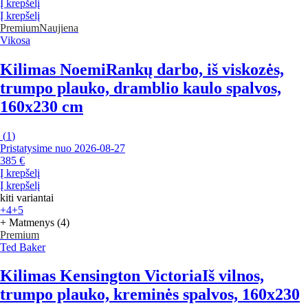
Į krepšelį
Į krepšelį
Premium
Naujiena
Vikosa
Kilimas Noemi
Rankų darbo, iš viskozės,
trumpo plauko, dramblio kaulo spalvos,
160x230 cm
(
1
)
Pristatysime nuo 2026‑08‑27
385 €
Į krepšelį
Į krepšelį
kiti variantai
+4
+5
+ Matmenys (4)
Premium
Ted Baker
Kilimas Kensington Victoria
Iš vilnos,
trumpo plauko, kreminės spalvos, 160x230