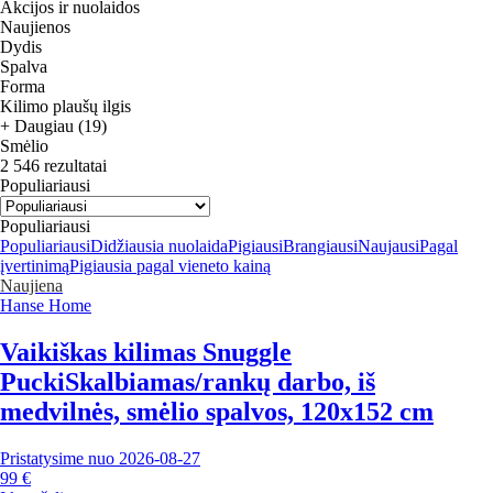
Akcijos ir nuolaidos
Naujienos
Dydis
Spalva
Forma
Kilimo plaušų ilgis
+ Daugiau (19)
Smėlio
2 546 rezultatai
Populiariausi
Populiariausi
Populiariausi
Didžiausia nuolaida
Pigiausi
Brangiausi
Naujausi
Pagal
įvertinimą
Pigiausia pagal vieneto kainą
Naujiena
Hanse Home
Vaikiškas kilimas Snuggle
Pucki
Skalbiamas/rankų darbo, iš
medvilnės, smėlio spalvos, 120x152 cm
Pristatysime nuo 2026‑08‑27
99 €