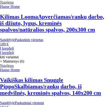
Naujiena
Hanse Home
Kilimas Looma
Apverčiamas/rankų darbo,
iš džiuto, lygus, kreminės
spalvos/natūralios spalvos, 200x300 cm
Sandėlyje
Paskutinis vienetas
189 €
Į krepšelį
Į krepšelį
kiti variantai
+ Matmenys (6)
Naujiena
Hanse Home
Vaikiškas kilimas Snuggle
Pippo
Skalbiamas/rankų darbo, iš
medvilnės, kreminės spalvos, 140x200 cm
Sandėlyje
Paskutiniai vienetai