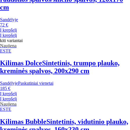
cm
Sandėlyje
72 €
Į krepšelį
Į krepšelį
kiti variantai
Naujiena
ESTE
Kilimas Dolce
Sintetinis, trumpo plauko,
kreminės spalvos, 200x290 cm
Sandėlyje
Paskutiniai vienetai
185 €
Į krepšelį
Į krepšelį
Naujiena
ESTE
Kilimas Bubble
Sintetinis, vidutinio plauko,
kreminės spalvos, 160x230 cm