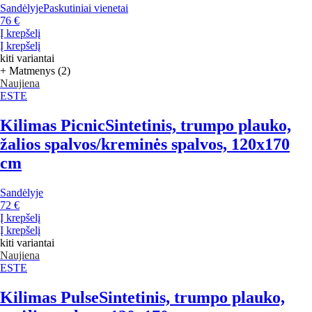
Sandėlyje
Paskutiniai vienetai
76 €
Į krepšelį
Į krepšelį
kiti variantai
+ Matmenys (2)
Naujiena
ESTE
Kilimas Picnic
Sintetinis, trumpo plauko,
žalios spalvos/kreminės spalvos, 120x170
cm
Sandėlyje
72 €
Į krepšelį
Į krepšelį
kiti variantai
Naujiena
ESTE
Kilimas Pulse
Sintetinis, trumpo plauko,