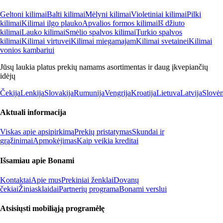
Geltoni kilimai
Balti kilimai
Mėlyni kilimai
Violetiniai kilimai
Pilki
kilimai
Kilimai ilgo plauko
Apvalios formos kilimai
Iš džiuto
kilimai
Lauko kilimai
Smėlio spalvos kilimai
Turkio spalvos
kilimai
Kilimai virtuvei
Kilimai miegamajam
Kilimai svetainei
Kilimai
vonios kambariui
Jūsų laukia platus prekių namams asortimentas ir daug įkvepiančių
idėjų
Čekija
Lenkija
Slovakija
Rumunija
Vengrija
Kroatija
Lietuva
Latvija
Slovėn
Aktuali informacija
Viskas apie apsipirkimą
Prekių pristatymas
Skundai ir
grąžinimai
Apmokėjimas
Kaip veikia kreditai
Išsamiau apie Bonami
Kontaktai
Apie mus
Prekiniai ženklai
Dovanų
čekiai
Žiniasklaidai
Partnerių programa
Bonami verslui
Atsisiųsti mobiliąją programėlę