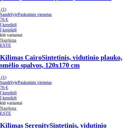
(
1
)
Sandėlyje
Paskutinis vienetas
76 €
Į krepšelį
Į krepšelį
kiti variantai
Naujiena
ESTE
Kilimas Cairo
Sintetinis, vidutinio plauko,
smėlio spalvos, 120x170 cm
(
1
)
Sandėlyje
Paskutinis vienetas
76 €
Į krepšelį
Į krepšelį
kiti variantai
Naujiena
ESTE
Kilimas Serenity
Sintetinis, vidutinio