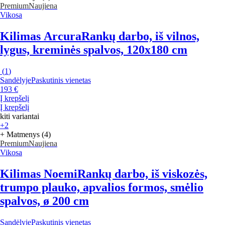
Premium
Naujiena
Vikosa
Kilimas Arcura
Rankų darbo, iš vilnos,
lygus, kreminės spalvos, 120x180 cm
(
1
)
Sandėlyje
Paskutinis vienetas
193 €
Į krepšelį
Į krepšelį
kiti variantai
+2
+ Matmenys (4)
Premium
Naujiena
Vikosa
Kilimas Noemi
Rankų darbo, iš viskozės,
trumpo plauko, apvalios formos, smėlio
spalvos, ø 200 cm
Sandėlyje
Paskutinis vienetas