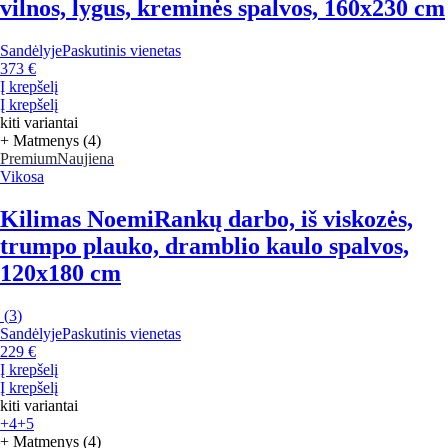
vilnos, lygus, kreminės spalvos, 160x230 cm
Sandėlyje
Paskutinis vienetas
373 €
Į krepšelį
Į krepšelį
kiti variantai
+ Matmenys (4)
Premium
Naujiena
Vikosa
Kilimas Noemi
Rankų darbo, iš viskozės,
trumpo plauko, dramblio kaulo spalvos,
120x180 cm
(
3
)
Sandėlyje
Paskutinis vienetas
229 €
Į krepšelį
Į krepšelį
kiti variantai
+4
+5
+ Matmenys (4)