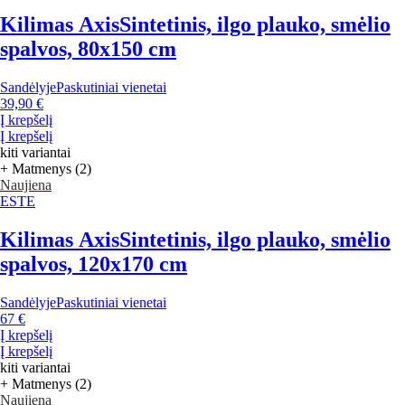
Kilimas Axis
Sintetinis, ilgo plauko, smėlio
spalvos, 80x150 cm
Sandėlyje
Paskutiniai vienetai
39,90 €
Į krepšelį
Į krepšelį
kiti variantai
+ Matmenys (2)
Naujiena
ESTE
Kilimas Axis
Sintetinis, ilgo plauko, smėlio
spalvos, 120x170 cm
Sandėlyje
Paskutiniai vienetai
67 €
Į krepšelį
Į krepšelį
kiti variantai
+ Matmenys (2)
Naujiena