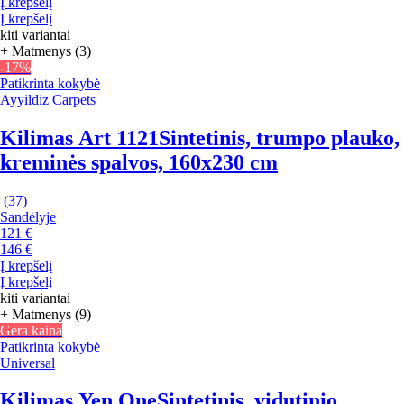
Į krepšelį
Į krepšelį
kiti variantai
+ Matmenys (3)
-17%
Patikrinta kokybė
Ayyildiz Carpets
Kilimas Art 1121
Sintetinis, trumpo plauko,
kreminės spalvos, 160x230 cm
(
37
)
Sandėlyje
121 €
146 €
Į krepšelį
Į krepšelį
kiti variantai
+ Matmenys (9)
Gera kaina
Patikrinta kokybė
Universal
Kilimas Yen One
Sintetinis, vidutinio