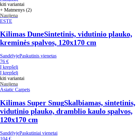
kiti variantai
+ Matmenys (2)
Naujiena
ESTE
Kilimas Dune
Sintetinis, vidutinio plauko,
kreminės spalvos, 120x170 cm
Sandėlyje
Paskutinis vienetas
76 €
Į krepšelį
Į krepšelį
kiti variantai
Naujiena
Asiatic Carpets
Kilimas Super Snug
Skalbiamas, sintetinis,
vidutinio plauko, dramblio kaulo spalvos,
120x170 cm
Sandėlyje
Paskutiniai vienetai
104 €