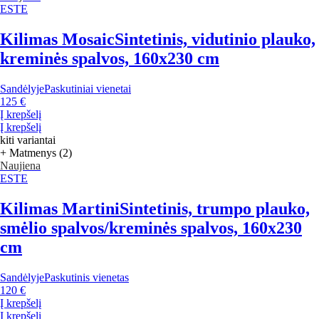
ESTE
Kilimas Mosaic
Sintetinis, vidutinio plauko,
kreminės spalvos, 160x230 cm
Sandėlyje
Paskutiniai vienetai
125 €
Į krepšelį
Į krepšelį
kiti variantai
+ Matmenys (2)
Naujiena
ESTE
Kilimas Martini
Sintetinis, trumpo plauko,
smėlio spalvos/kreminės spalvos, 160x230
cm
Sandėlyje
Paskutinis vienetas
120 €
Į krepšelį
Į krepšelį