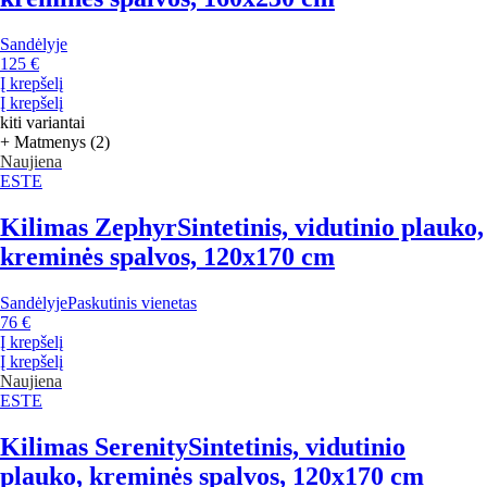
Sandėlyje
125 €
Į krepšelį
Į krepšelį
kiti variantai
+ Matmenys (2)
Naujiena
ESTE
Kilimas Zephyr
Sintetinis, vidutinio plauko,
kreminės spalvos, 120x170 cm
Sandėlyje
Paskutinis vienetas
76 €
Į krepšelį
Į krepšelį
Naujiena
ESTE
Kilimas Serenity
Sintetinis, vidutinio
plauko, kreminės spalvos, 120x170 cm