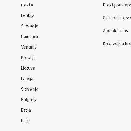
Čekija
Prekių pristat
Lenkija
Skundai ir grąž
Slovakija
Apmokėjimas
Rumunija
Kaip veikia kre
Vengrija
Kroatija
Lietuva
Latvija
Slovėnija
Bulgarija
Estija
Italija