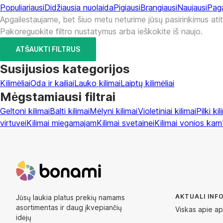
Populiariausi
Didžiausia nuolaida
Pigiausi
Brangiausi
Naujausi
Paga
Apgailestaujame, bet šiuo metu neturime jūsų pasirinkimus ati
Pakoreguokite filtro nustatymus arba ieškokite iš naujo.
ATŠAUKTI FILTRUS
Susijusios kategorijos
Kilimėliai
Oda ir kailiai
Lauko kilimai
Laiptų kilimėliai
Mėgstamiausi filtrai
Geltoni kilimai
Balti kilimai
Mėlyni kilimai
Violetiniai kilimai
Pilki kil
virtuvei
Kilimai miegamajam
Kilimai svetainei
Kilimai vonios kamb
AKTUALI INF
Jūsų laukia platus prekių namams
asortimentas ir daug įkvepiančių
Viskas apie ap
idėjų