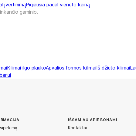
l įvertinimą
Pigiausia pagal vieneto kainą
tinkančio gaminio.
imai
Kilimai ilgo plauko
Apvalios formos kilimai
Iš džiuto kilimai
La
ariui
ORMACIJA
IŠSAMIAU APIE BONAMI
sipirkimą
Kontaktai