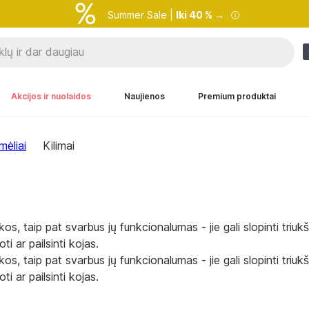
Summer Sale |
Iki 40 % →
Akcijos ir nuolaidos
Naujienos
Premium produktai
imėliai
Kilimai
os, taip pat svarbus jų funkcionalumas - jie gali slopinti triu
i ar pailsinti kojas.
os, taip pat svarbus jų funkcionalumas - jie gali slopinti triu
i ar pailsinti kojas.