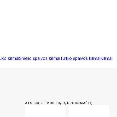
uko kilimai
Smėlio spalvos kilimai
Turkio spalvos kilimai
Kilimai
ATSISIŲSTI MOBILIĄJĄ PROGRAMĖLĘ