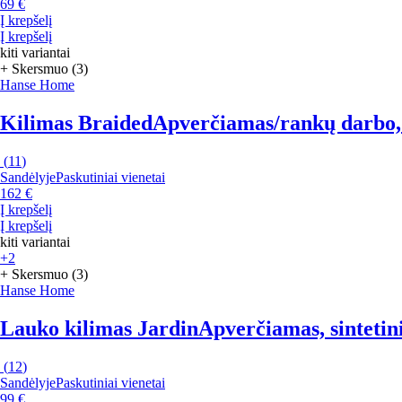
69 €
Į krepšelį
Į krepšelį
kiti variantai
+ Skersmuo (3)
Hanse Home
Kilimas Braided
Apverčiamas/rankų darbo, i
(
11
)
Sandėlyje
Paskutiniai vienetai
162 €
Į krepšelį
Į krepšelį
kiti variantai
+2
+ Skersmuo (3)
Hanse Home
Lauko kilimas Jardin
Apverčiamas, sintetini
(
12
)
Sandėlyje
Paskutiniai vienetai
99 €