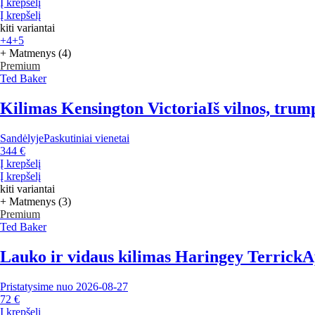
Į krepšelį
Į krepšelį
kiti variantai
+4
+5
+ Matmenys (4)
Premium
Ted Baker
Kilimas Kensington Victoria
Iš vilnos, tru
Sandėlyje
Paskutiniai vienetai
344 €
Į krepšelį
Į krepšelį
kiti variantai
+ Matmenys (3)
Premium
Ted Baker
Lauko ir vidaus kilimas Haringey Terrick
A
Pristatysime nuo 2026‑08‑27
72 €
Į krepšelį