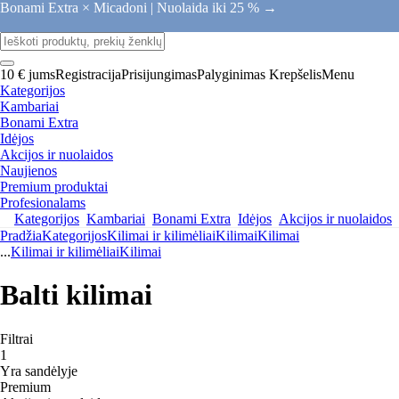
Bonami Extra × Micadoni |
Nuolaida iki 25 % →
10 € jums
Registracija
Prisijungimas
Palyginimas
Krepšelis
Menu
Kategorijos
Kambariai
Bonami Extra
Idėjos
Akcijos ir nuolaidos
Naujienos
Premium produktai
Profesionalams
Kategorijos
Kambariai
Bonami Extra
Idėjos
Akcijos ir nuolaidos
Pradžia
Kategorijos
Kilimai ir kilimėliai
Kilimai
Kilimai
...
Kilimai ir kilimėliai
Kilimai
Balti kilimai
Filtrai
1
Yra sandėlyje
Premium