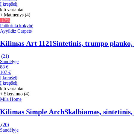
Į krepšelį
kiti variantai
+ Matmenys (4)
-17%
Patikrinta kokybė
Ayyildiz Carpets
Kilimas Art 1121
Sintetinis, trumpo plauko,
(
21
)
Sandėlyje
88 €
107 €
Į krepšelį
Į krepšelį
kiti variantai
+ Skersmuo (4)
Mila Home
Kilimas Simple Arch
Skalbiamas, sintetinis
(
20
)
Sandėlyje