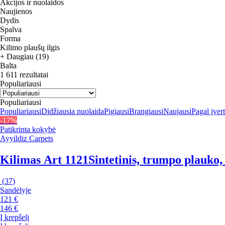
Akcijos ir nuolaidos
Naujienos
Dydis
Spalva
Forma
Kilimo plaušų ilgis
+ Daugiau (19)
Balta
1 611 rezultatai
Populiariausi
Populiariausi
Populiariausi
Didžiausia nuolaida
Pigiausi
Brangiausi
Naujausi
Pagal įver
-17%
Patikrinta kokybė
Ayyildiz Carpets
Kilimas Art 1121
Sintetinis, trumpo plauko
(
37
)
Sandėlyje
121 €
146 €
Į krepšelį