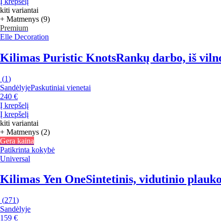
Į krepšelį
kiti variantai
+ Matmenys (9)
Premium
Elle Decoration
Kilimas Puristic Knots
Rankų darbo, iš viln
(
1
)
Sandėlyje
Paskutiniai vienetai
240 €
Į krepšelį
Į krepšelį
kiti variantai
+ Matmenys (2)
Gera kaina
Patikrinta kokybė
Universal
Kilimas Yen One
Sintetinis, vidutinio plau
(
271
)
Sandėlyje
159 €