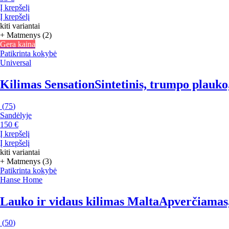
Į krepšelį
Į krepšelį
kiti variantai
+ Matmenys (2)
Gera kaina
Patikrinta kokybė
Universal
Kilimas Sensation
Sintetinis, trumpo plauko
(
75
)
Sandėlyje
150 €
Į krepšelį
Į krepšelį
kiti variantai
+ Matmenys (3)
Patikrinta kokybė
Hanse Home
Lauko ir vidaus kilimas Malta
Apverčiamas, 
(
50
)