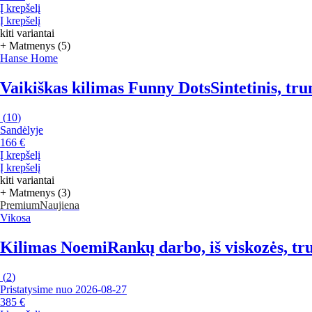
Į krepšelį
Į krepšelį
kiti variantai
+ Matmenys (5)
Hanse Home
Vaikiškas kilimas Funny Dots
Sintetinis, t
(
10
)
Sandėlyje
166 €
Į krepšelį
Į krepšelį
kiti variantai
+ Matmenys (3)
Premium
Naujiena
Vikosa
Kilimas Noemi
Rankų darbo, iš viskozės, t
(
2
)
Pristatysime nuo 2026‑08‑27
385 €