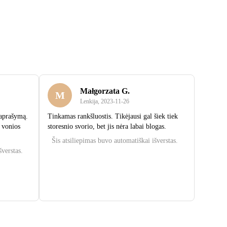
Małgorzata G.
M
Lenkija
,
2023‑11‑26
 aprašymą.
Tinkamas rankšluostis. Tikėjausi gal šiek tiek
 vonios
storesnio svorio, bet jis nėra labai blogas.
Šis atsiliepimas buvo automatiškai išverstas.
šverstas.