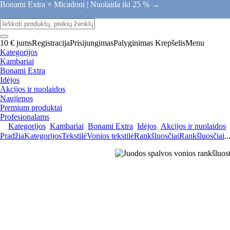
Bonami Extra × Micadoni |
Nuolaida iki 25 % →
10 € jums
Registracija
Prisijungimas
Palyginimas
Krepšelis
Menu
Kategorijos
Kambariai
Bonami Extra
Idėjos
Akcijos ir nuolaidos
Naujienos
Premium produktai
Profesionalams
Kategorijos
Kambariai
Bonami Extra
Idėjos
Akcijos ir nuolaidos
Pradžia
Kategorijos
Tekstilė
Vonios tekstilė
Rankšluosčiai
Rankšluosčiai
..