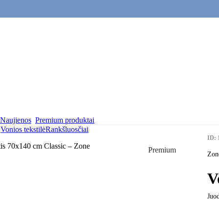
Naujienos
Premium produktai
.
Vonios tekstilė
Rankšluosčiai
ID: 
Premium
Zon
V
Juo