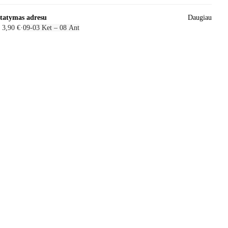
statymas adresu
Daugiau
 3,90 €
·
09‑03 Ket – 08 Ant