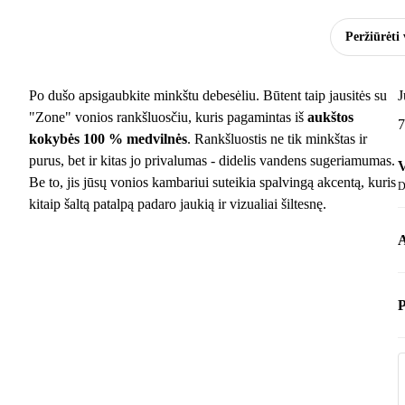
Peržiūrėti 
Po dušo apsigaubkite minkštu debesėliu. Būtent taip jausitės su
J
"Zone" vonios rankšluosčiu, kuris pagamintas iš
aukštos
7
kokybės 100 % medvilnės
. Rankšluostis ne tik minkštas ir
purus, bet ir kitas jo privalumas - didelis vandens sugeriamumas.
V
Be to, jis jūsų vonios kambariui suteikia spalvingą akcentą, kuris
D
kitaip šaltą patalpą padaro jaukią ir vizualiai šiltesnę.
A
P