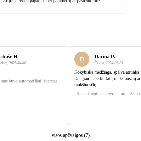
Ar jums reikia pagalbos dėl parametrų ar pasirinkimo?
Libuše H.
Darina P.
D
ekija
,
2025‑04‑02
Čekija
,
2024‑06‑01
.
Kokybiška medžiaga, spalva atitinka
Daugiau neperku kitų rankšluosčių ar
pimas buvo automatiškai išverstas.
rankšluosčių
Šis atsiliepimas buvo automatiškai i
visos apžvalgos
(
7
)