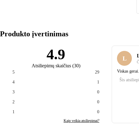
Produkto įvertinimas
4.9
L
Č
Atsiliepimų skaičius
(
30
)
Viskas gerai
5
29
Šis atsilie
4
1
3
0
2
0
1
0
Kaip veikia atsiliepimai?