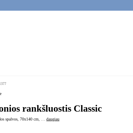
1377
e
onios rankšluostis Classic
dos spalvos, 70x140 cm
, …
daugiau