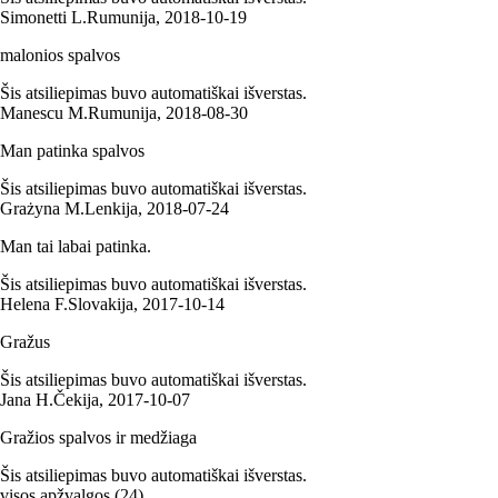
Simonetti L.
Rumunija
,
2018‑10‑19
malonios spalvos
Šis atsiliepimas buvo automatiškai išverstas.
Manescu M.
Rumunija
,
2018‑08‑30
Man patinka spalvos
Šis atsiliepimas buvo automatiškai išverstas.
Grażyna M.
Lenkija
,
2018‑07‑24
Man tai labai patinka.
Šis atsiliepimas buvo automatiškai išverstas.
Helena F.
Slovakija
,
2017‑10‑14
Gražus
Šis atsiliepimas buvo automatiškai išverstas.
Jana H.
Čekija
,
2017‑10‑07
Gražios spalvos ir medžiaga
Šis atsiliepimas buvo automatiškai išverstas.
visos apžvalgos
(
24
)