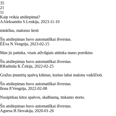
3
5
2
1
1
1
Kaip veikia atsiliepimai?
A
Aleksandra S.
Lenkija
,
2023‑11‑10
minkštas, malonus liesti
Šis atsiliepimas buvo automatiškai išverstas.
É
Éva N.
Vengrija
,
2023‑02‑15
Man jis patinka, visais atžvilgiais atitinka mano poreikius
Šis atsiliepimas buvo automatiškai išverstas.
R
Radmila K.
Čekija
,
2022‑02‑25
Gražus įmantrių spalvų kilimas, kuriuo labai malonu vaikščioti.
Šis atsiliepimas buvo automatiškai išverstas.
Ilona P.
Vengrija
,
2022‑02‑08
Nusipirkau kitos spalvos, skalbiamą, tinkamo storio.
Šis atsiliepimas buvo automatiškai išverstas.
Agnesa B.
Slovakija
,
2020‑01‑26