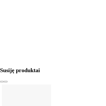
Į KREPŠELĮ
Susiję produktai