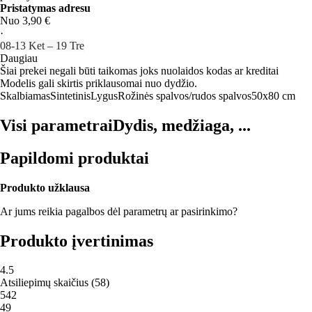
Pristatymas adresu
Nuo 3,90 €
·
08‑13 Ket – 19 Tre
Daugiau
Šiai prekei negali būti taikomas joks nuolaidos kodas ar kreditai
Modelis gali skirtis priklausomai nuo dydžio.
Skalbiamas
Sintetinis
Lygus
Rožinės spalvos/rudos spalvos
50x80 cm
Visi parametrai
Dydis, medžiaga, ...
Papildomi produktai
Produkto užklausa
Ar jums reikia pagalbos dėl parametrų ar pasirinkimo?
Produkto įvertinimas
4.5
Atsiliepimų skaičius
(
58
)
5
42
4
9