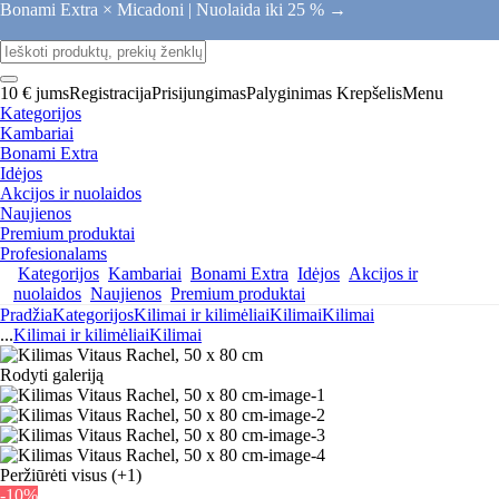
Bonami Extra × Micadoni |
Nuolaida iki 25 % →
10 € jums
Registracija
Prisijungimas
Palyginimas
Krepšelis
Menu
Kategorijos
Kambariai
Bonami Extra
Idėjos
Akcijos ir nuolaidos
Naujienos
Premium produktai
Profesionalams
Kategorijos
Kambariai
Bonami Extra
Idėjos
Akcijos ir
nuolaidos
Naujienos
Premium produktai
Pradžia
Kategorijos
Kilimai ir kilimėliai
Kilimai
Kilimai
...
Kilimai ir kilimėliai
Kilimai
Rodyti galeriją
Peržiūrėti visus
(+1)
-10%