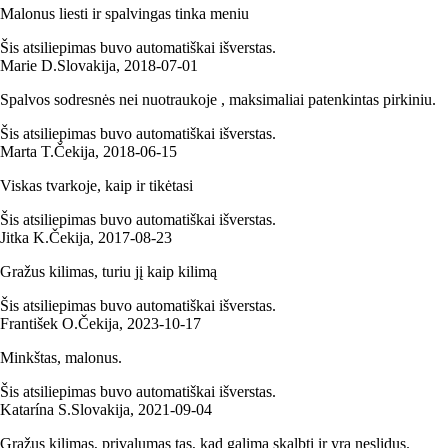
Malonus liesti ir spalvingas tinka meniu
Šis atsiliepimas buvo automatiškai išverstas.
Marie D.
Slovakija
,
2018‑07‑01
Spalvos sodresnės nei nuotraukoje , maksimaliai patenkintas pirkiniu.
Šis atsiliepimas buvo automatiškai išverstas.
Marta T.
Čekija
,
2018‑06‑15
Viskas tvarkoje, kaip ir tikėtasi
Šis atsiliepimas buvo automatiškai išverstas.
Jitka K.
Čekija
,
2017‑08‑23
Gražus kilimas, turiu jį kaip kilimą
Šis atsiliepimas buvo automatiškai išverstas.
František O.
Čekija
,
2023‑10‑17
Minkštas, malonus.
Šis atsiliepimas buvo automatiškai išverstas.
Katarína S.
Slovakija
,
2021‑09‑04
Gražus kilimas, privalumas tas, kad galima skalbti ir yra neslidus.