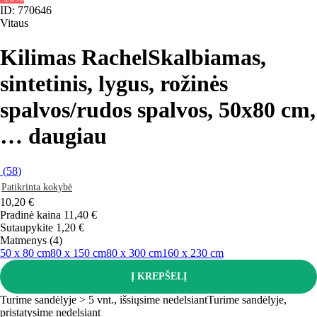
ID: 770646
Vitaus
Kilimas Rachel
Skalbiamas,
sintetinis, lygus, rožinės
spalvos/rudos spalvos, 50x80 cm
,
…
daugiau
(
58
)
Patikrinta kokybė
10,20 €
Pradinė kaina
11,40 €
Sutaupykite 1,20 €
Matmenys (4)
50 x 80 cm
80 x 150 cm
80 x 300 cm
160 x 230 cm
Į KREPŠELĮ
Turime sandėlyje > 5 vnt., išsiųsime nedelsiant
Turime sandėlyje,
pristatysime nedelsiant