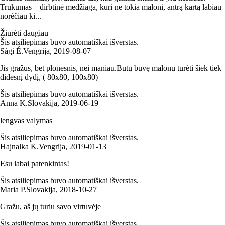
Trūkumas – dirbtinė medžiaga, kuri ne tokia maloni, antrą kartą labiau
norėčiau ki...
Žiūrėti daugiau
Šis atsiliepimas buvo automatiškai išverstas.
Sági É.
Vengrija
,
2019‑08‑07
Jis gražus, bet plonesnis, nei maniau.Būtų buvę malonu turėti šiek tiek
didesnį dydį, ( 80x80, 100x80)
Šis atsiliepimas buvo automatiškai išverstas.
Anna K.
Slovakija
,
2019‑06‑19
lengvas valymas
Šis atsiliepimas buvo automatiškai išverstas.
Hajnalka K.
Vengrija
,
2019‑01‑13
Esu labai patenkintas!
Šis atsiliepimas buvo automatiškai išverstas.
Maria P.
Slovakija
,
2018‑10‑27
Gražu, aš jų turiu savo virtuvėje
Šis atsiliepimas buvo automatiškai išverstas.