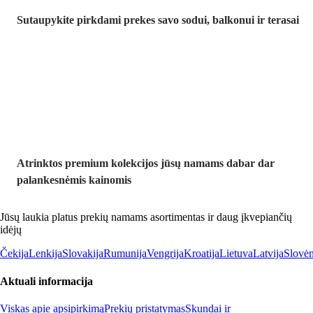
Sutaupykite pirkdami prekes savo sodui, balkonui ir terasai
Premium su
nuolaida
Atrinktos premium kolekcijos jūsų namams dabar dar
palankesnėmis kainomis
Jūsų laukia platus prekių namams asortimentas ir daug įkvepiančių
idėjų
Čekija
Lenkija
Slovakija
Rumunija
Vengrija
Kroatija
Lietuva
Latvija
Slovėn
Aktuali informacija
Viskas apie apsipirkimą
Prekių pristatymas
Skundai ir