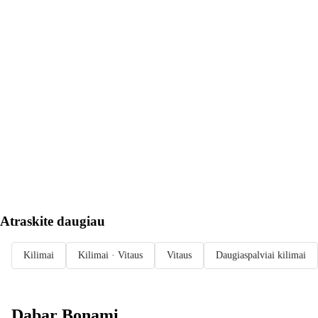
Į KREPŠELĮ
Atraskite daugiau
Kilimai
Kilimai · Vitaus
Vitaus
Daugiaspalviai kilimai
Dabar Bonami