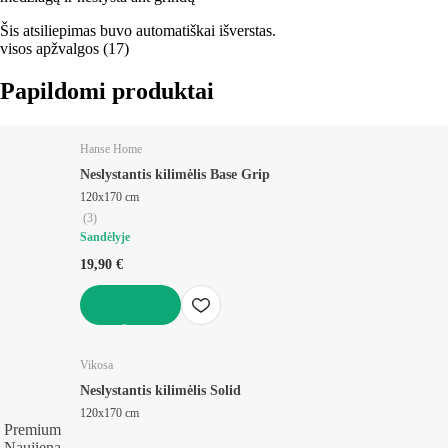
Šis atsiliepimas buvo automatiškai išverstas.
visos apžvalgos
(
17
)
Papildomi produktai
Hanse Home
Neslystantis kilimėlis Base Grip
120x170 cm
(
3
)
Sandėlyje
19,90 €
Į KREPŠELĮ
Vikosa
Neslystantis kilimėlis Solid
120x170 cm
Premium
Naujiena