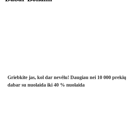
Summer Sale
iki -40 %
Griebkite jas, kol dar nevėlu! Daugiau nei 10 000 prekių
dabar su nuolaida iki 40 % nuolaida
Sodas su
nuolaida