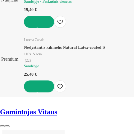
Sandėlyje
Paskutinis vienetas
19,40 €
Į KREPŠELĮ
Lorena Canals
Neslystantis kilimėlis Natural Latex-coated S
110x150 cm
Premium
(
22
)
Sandėlyje
25,40 €
Į KREPŠELĮ
Gamintojas Vitaus