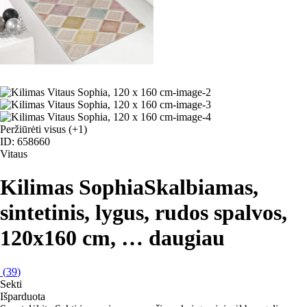
Peržiūrėti visus
(+1)
ID: 658660
Vitaus
Kilimas Sophia
Skalbiamas,
sintetinis, lygus, rudos spalvos,
120x160 cm
, …
daugiau
(
39
)
Sekti
Išparduota