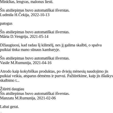
Minkštas, lengvas, malonus liesti.
Šis atsiliepimas buvo automatiškai išverstas.
Ludmila H.
Čekija
,
2022‑10‑13
patogus
Šis atsiliepimas buvo automatiškai išverstas.
Mária D.
Vengrija
,
2021‑05‑14
Džiaugiuosi, kad radau šį kilimėlį, nes jį galima skalbti, o spalva
puikiai tinka mano sūnaus kambaryje.
Šis atsiliepimas buvo automatiškai išverstas.
Vasile M.
Rumunija
,
2021‑04‑16
Atrodo kaip kokybiškas produktas, po dviejų mėnesių naudojimo jis
puikiai veikia, atsparus dėmėms ir purvui. Pažiūrėkime, kaip jis išlaikys
skalbimo t...
Žiūrėti daugiau
Šis atsiliepimas buvo automatiškai išverstas.
Manzatu M.
Rumunija
,
2021‑02‑06
Labai gerai.