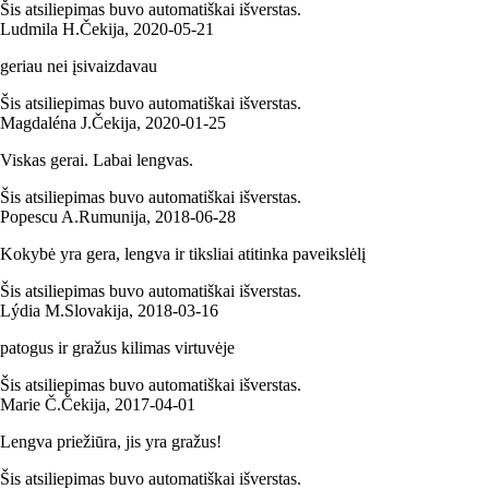
Šis atsiliepimas buvo automatiškai išverstas.
Ludmila H.
Čekija
,
2020‑05‑21
geriau nei įsivaizdavau
Šis atsiliepimas buvo automatiškai išverstas.
Magdaléna J.
Čekija
,
2020‑01‑25
Viskas gerai. Labai lengvas.
Šis atsiliepimas buvo automatiškai išverstas.
Popescu A.
Rumunija
,
2018‑06‑28
Kokybė yra gera, lengva ir tiksliai atitinka paveikslėlį
Šis atsiliepimas buvo automatiškai išverstas.
Lýdia M.
Slovakija
,
2018‑03‑16
patogus ir gražus kilimas virtuvėje
Šis atsiliepimas buvo automatiškai išverstas.
Marie Č.
Čekija
,
2017‑04‑01
Lengva priežiūra, jis yra gražus!
Šis atsiliepimas buvo automatiškai išverstas.