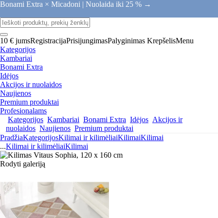
Bonami Extra × Micadoni |
Nuolaida iki 25 % →
10 € jums
Registracija
Prisijungimas
Palyginimas
Krepšelis
Menu
Kategorijos
Kambariai
Bonami Extra
Idėjos
Akcijos ir nuolaidos
Naujienos
Premium produktai
Profesionalams
Kategorijos
Kambariai
Bonami Extra
Idėjos
Akcijos ir
nuolaidos
Naujienos
Premium produktai
Pradžia
Kategorijos
Kilimai ir kilimėliai
Kilimai
Kilimai
...
Kilimai ir kilimėliai
Kilimai
Rodyti galeriją