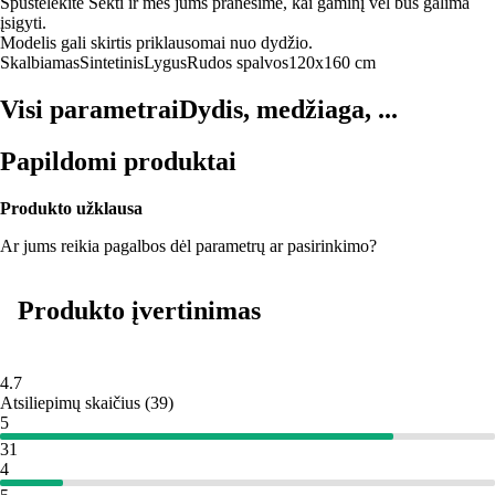
Spustelėkite Sekti ir mes jums pranešime, kai gaminį vėl bus galima
įsigyti.
Modelis gali skirtis priklausomai nuo dydžio.
Skalbiamas
Sintetinis
Lygus
Rudos spalvos
120x160 cm
Visi parametrai
Dydis, medžiaga, ...
Papildomi produktai
Produkto užklausa
Ar jums reikia pagalbos dėl parametrų ar pasirinkimo?
Produkto įvertinimas
4.7
Atsiliepimų skaičius
(
39
)
5
31
4