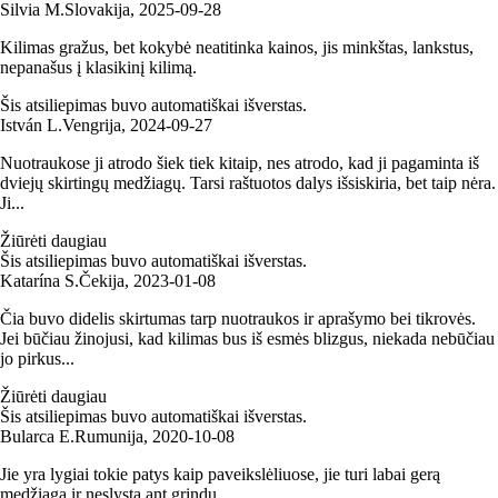
Silvia M.
Slovakija
,
2025‑09‑28
Kilimas gražus, bet kokybė neatitinka kainos, jis minkštas, lankstus,
nepanašus į klasikinį kilimą.
Šis atsiliepimas buvo automatiškai išverstas.
István L.
Vengrija
,
2024‑09‑27
Nuotraukose ji atrodo šiek tiek kitaip, nes atrodo, kad ji pagaminta iš
dviejų skirtingų medžiagų. Tarsi raštuotos dalys išsiskiria, bet taip nėra.
Ji...
Žiūrėti daugiau
Šis atsiliepimas buvo automatiškai išverstas.
Katarína S.
Čekija
,
2023‑01‑08
Čia buvo didelis skirtumas tarp nuotraukos ir aprašymo bei tikrovės.
Jei būčiau žinojusi, kad kilimas bus iš esmės blizgus, niekada nebūčiau
jo pirkus...
Žiūrėti daugiau
Šis atsiliepimas buvo automatiškai išverstas.
Bularca E.
Rumunija
,
2020‑10‑08
Jie yra lygiai tokie patys kaip paveikslėliuose, jie turi labai gerą
medžiagą ir neslysta ant grindų