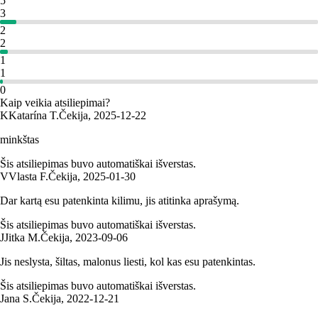
5
3
2
2
1
1
0
Kaip veikia atsiliepimai?
K
Katarína T.
Čekija
,
2025‑12‑22
minkštas
Šis atsiliepimas buvo automatiškai išverstas.
V
Vlasta F.
Čekija
,
2025‑01‑30
Dar kartą esu patenkinta kilimu, jis atitinka aprašymą.
Šis atsiliepimas buvo automatiškai išverstas.
J
Jitka M.
Čekija
,
2023‑09‑06
Jis neslysta, šiltas, malonus liesti, kol kas esu patenkintas.
Šis atsiliepimas buvo automatiškai išverstas.
Jana S.
Čekija
,
2022‑12‑21