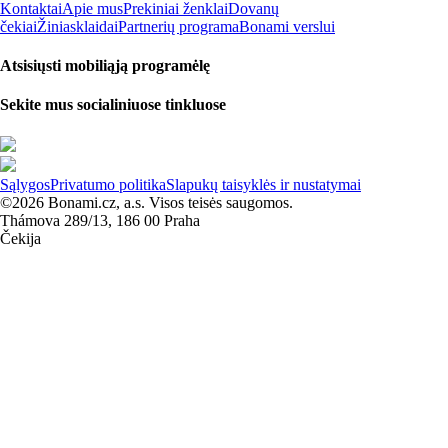
Kontaktai
Apie mus
Prekiniai ženklai
Dovanų
čekiai
Žiniasklaidai
Partnerių programa
Bonami verslui
Atsisiųsti mobiliąją programėlę
Sekite mus socialiniuose tinkluose
Sąlygos
Privatumo politika
Slapukų taisyklės ir nustatymai
©2026 Bonami.cz, a.s. Visos teisės saugomos.
Thámova 289/13, 186 00 Praha
Čekija