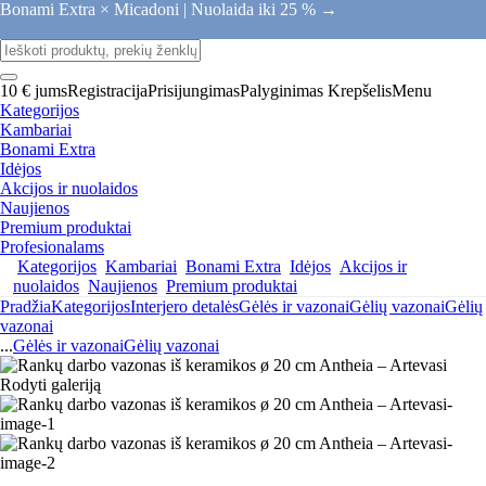
Bonami Extra × Micadoni |
Nuolaida iki 25 % →
10 € jums
Registracija
Prisijungimas
Palyginimas
Krepšelis
Menu
Kategorijos
Kambariai
Bonami Extra
Idėjos
Akcijos ir nuolaidos
Naujienos
Premium produktai
Profesionalams
Kategorijos
Kambariai
Bonami Extra
Idėjos
Akcijos ir
nuolaidos
Naujienos
Premium produktai
Pradžia
Kategorijos
Interjero detalės
Gėlės ir vazonai
Gėlių vazonai
Gėlių
vazonai
...
Gėlės ir vazonai
Gėlių vazonai
Rodyti galeriją