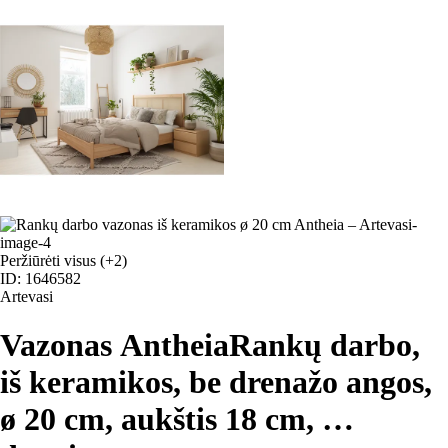
Peržiūrėti visus
(+2)
ID: 1646582
Artevasi
Vazonas Antheia
Rankų darbo,
iš keramikos, be drenažo angos,
ø 20 cm, aukštis 18 cm
, …