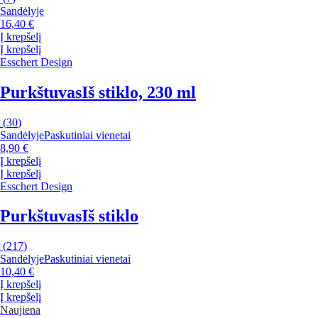
Sandėlyje
16,40 €
Į krepšelį
Į krepšelį
Esschert Design
Purkštuvas
Iš stiklo, 230 ml
(
30
)
Sandėlyje
Paskutiniai vienetai
8,90 €
Į krepšelį
Į krepšelį
Esschert Design
Purkštuvas
Iš stiklo
(
217
)
Sandėlyje
Paskutiniai vienetai
10,40 €
Į krepšelį
Į krepšelį
Naujiena