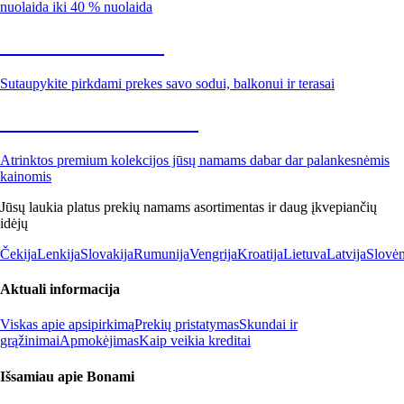
nuolaida iki 40 % nuolaida
Sodas su nuolaida
Sutaupykite pirkdami prekes savo sodui, balkonui ir terasai
Premium su nuolaida
Atrinktos premium kolekcijos jūsų namams dabar dar palankesnėmis
kainomis
Jūsų laukia platus prekių namams asortimentas ir daug įkvepiančių
idėjų
Čekija
Lenkija
Slovakija
Rumunija
Vengrija
Kroatija
Lietuva
Latvija
Slovėn
Aktuali informacija
Viskas apie apsipirkimą
Prekių pristatymas
Skundai ir
grąžinimai
Apmokėjimas
Kaip veikia kreditai
Išsamiau apie Bonami