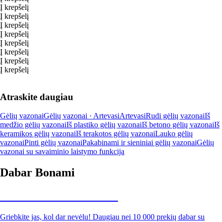
Į krepšelį
Į krepšelį
Į krepšelį
Į krepšelį
Į krepšelį
Į krepšelį
Į krepšelį
Į krepšelį
Atraskite daugiau
Gėlių vazonai
Gėlių vazonai · Artevasi
Artevasi
Rudi gėlių vazonai
Iš
medžio gėlių vazonai
Iš plastiko gėlių vazonai
Iš betono gėlių vazonai
Iš
keramikos gėlių vazonai
Iš terakotos gėlių vazonai
Lauko gėlių
vazonai
Pinti gėlių vazonai
Pakabinami ir sieniniai gėlių vazonai
Gėlių
vazonai su savaiminio laistymo funkcija
Dabar Bonami
Summer Sale iki -40 %
Griebkite jas, kol dar nevėlu! Daugiau nei 10 000 prekių dabar su