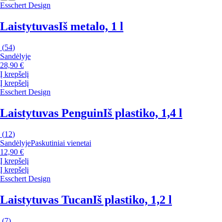
Esschert Design
Laistytuvas
Iš metalo, 1 l
(
54
)
Sandėlyje
28,90 €
Į krepšelį
Į krepšelį
Esschert Design
Laistytuvas Penguin
Iš plastiko, 1,4 l
(
12
)
Sandėlyje
Paskutiniai vienetai
12,90 €
Į krepšelį
Į krepšelį
Esschert Design
Laistytuvas Tucan
Iš plastiko, 1,2 l
(
7
)