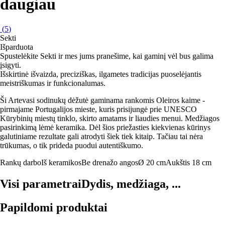
daugiau
(
5
)
Sekti
Išparduota
Spustelėkite Sekti ir mes jums pranešime, kai gaminį vėl bus galima
įsigyti.
Išskirtinė išvaizda, preciziškas, ilgametes tradicijas puoselėjantis
meistriškumas ir funkcionalumas.
Ši Artevasi sodinukų dėžutė gaminama rankomis Oleiros kaime -
pirmajame Portugalijos mieste, kuris prisijungė prie UNESCO
Kūrybinių miestų tinklo, skirto amatams ir liaudies menui. Medžiagos
pasirinkimą lėmė keramika. Dėl šios priežasties kiekvienas kūrinys
galutiniame rezultate gali atrodyti šiek tiek kitaip. Tačiau tai nėra
trūkumas, o tik prideda puodui autentiškumo.
Rankų darbo
Iš keramikos
Be drenažo angos
Ø 20 cm
Aukštis 18 cm
Visi parametrai
Dydis, medžiaga, ...
Papildomi produktai