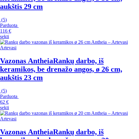
aukštis 29 cm
(
5
)
Parduota
116 €
sekti
Artevasi
Vazonas Antheia
Rankų darbo, iš
keramikos, be drenažo angos, ø 26 cm,
aukštis 23 cm
(
5
)
Parduota
62 €
sekti
Artevasi
Vazonas Antheia
Rankų darbo, iš