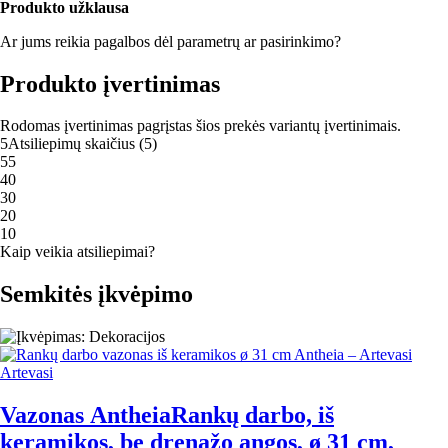
Produkto užklausa
Ar jums reikia pagalbos dėl parametrų ar pasirinkimo?
Produkto įvertinimas
Rodomas įvertinimas pagrįstas šios prekės variantų įvertinimais.
5
Atsiliepimų skaičius
(
5
)
5
5
4
0
3
0
2
0
1
0
Kaip veikia atsiliepimai?
Semkitės įkvėpimo
Artevasi
Vazonas Antheia
Rankų darbo, iš
keramikos, be drenažo angos, ø 31 cm,