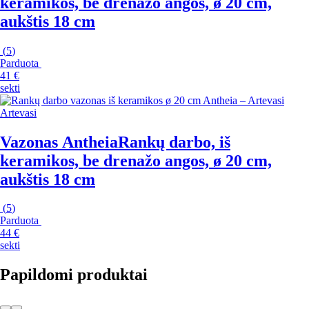
keramikos, be drenažo angos, ø 20 cm,
aukštis 18 cm
(
5
)
Parduota
41 €
sekti
Artevasi
Vazonas Antheia
Rankų darbo, iš
keramikos, be drenažo angos, ø 20 cm,
aukštis 18 cm
(
5
)
Parduota
44 €
sekti
Papildomi produktai