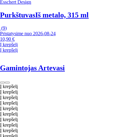
Esschert Design
Purkštuvas
Iš metalo, 315 ml
(
9
)
Pristatysime nuo 2026‑08‑24
10,90 €
Į krepšelį
Į krepšelį
Gamintojas Artevasi
Į krepšelį
Į krepšelį
Į krepšelį
Į krepšelį
Į krepšelį
Į krepšelį
Į krepšelį
Į krepšelį
Į krepšelį
Į krepšelį