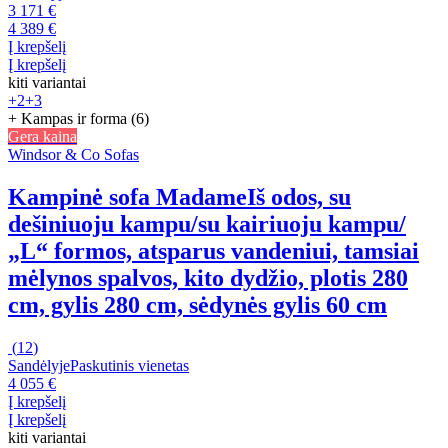
3 171 €
4 389 €
Į krepšelį
Į krepšelį
kiti variantai
+2
+3
+ Kampas ir forma (6)
Gera kaina
Windsor & Co Sofas
Kampinė sofa Madame
Iš odos, su
dešiniuoju kampu/su kairiuoju kampu/
„L“ formos, atsparus vandeniui, tamsiai
mėlynos spalvos, kito dydžio, plotis 280
cm, gylis 280 cm, sėdynės gylis 60 cm
(
12
)
Sandėlyje
Paskutinis vienetas
4 055 €
Į krepšelį
Į krepšelį
kiti variantai