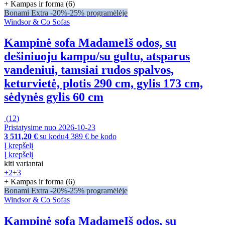
+ Kampas ir forma (6)
Bonami Extra -20%
-25% programėlėje
Windsor & Co Sofas
Kampinė sofa Madame
Iš odos, su
dešiniuoju kampu/su gultu, atsparus
vandeniui, tamsiai rudos spalvos,
keturvietė, plotis 290 cm, gylis 173 cm,
sėdynės gylis 60 cm
(
12
)
Pristatysime nuo 2026‑10‑23
3 511,20 €
su kodu
4 389 € be kodo
Į krepšelį
Į krepšelį
kiti variantai
+2
+3
+ Kampas ir forma (6)
Bonami Extra -20%
-25% programėlėje
Windsor & Co Sofas
Kampinė sofa Madame
Iš odos, su