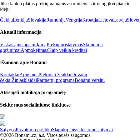
Jūsų laukia platus prekių namams asortimentas ir daug įkvepiančių
idėjų
Čekija
Lenkija
Slovakija
Rumunija
Vengrija
Kroatija
Lietuva
Latvija
Slovėn
Aktuali informacija
Viskas apie apsipirkimą
Prekių pristatymas
Skundai ir
grąžinimai
Apmokėjimas
Kaip veikia kreditai
Išsamiau apie Bonami
Kontaktai
Apie mus
Prekiniai ženklai
Dovanų
čekiai
Žiniasklaidai
Partnerių programa
Bonami verslui
Atsisiųsti mobiliąją programėlę
Sekite mus socialiniuose tinkluose
Sąlygos
Privatumo politika
Slapukų taisyklės ir nustatymai
©2026 Bonami.cz, a.s. Visos teisės saugomos.