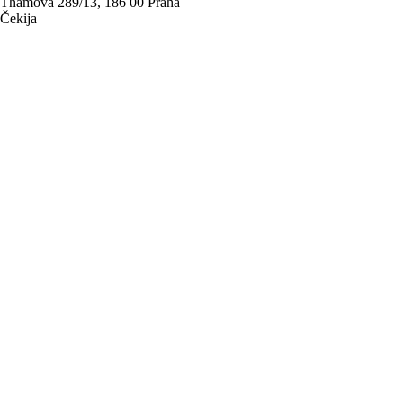
Thámova 289/13, 186 00 Praha
Čekija