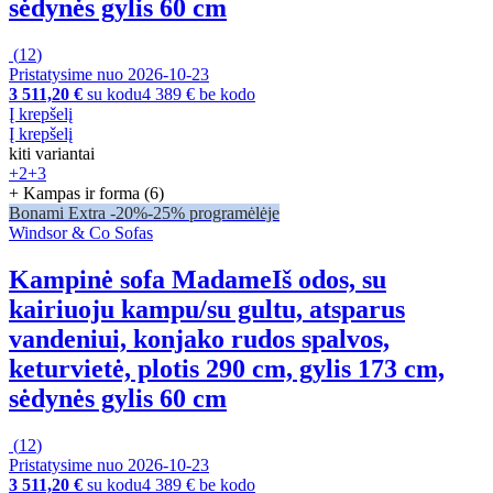
sėdynės gylis 60 cm
(
12
)
Pristatysime nuo 2026‑10‑23
3 511,20 €
su kodu
4 389 € be kodo
Į krepšelį
Į krepšelį
kiti variantai
+2
+3
+ Kampas ir forma (6)
Bonami Extra -20%
-25% programėlėje
Windsor & Co Sofas
Kampinė sofa Madame
Iš odos, su
kairiuoju kampu/su gultu, atsparus
vandeniui, konjako rudos spalvos,
keturvietė, plotis 290 cm, gylis 173 cm,
sėdynės gylis 60 cm
(
12
)
Pristatysime nuo 2026‑10‑23
3 511,20 €
su kodu
4 389 € be kodo