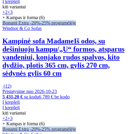
Į krepšelį
kiti variantai
+2
+3
+ Kampas ir forma (6)
Bonami Extra -20%
-25% programėlėje
Windsor & Co Sofas
Kampinė sofa Madame
Iš odos, su
dešiniuoju kampu/„U“ formos, atsparus
vandeniui, konjako rudos spalvos, kito
dydžio, plotis 365 cm, gylis 270 cm,
sėdynės gylis 60 cm
(
12
)
Pristatysime nuo 2026‑10‑23
5 431,20 €
su kodu
6 789 € be kodo
Į krepšelį
Į krepšelį
kiti variantai
+2
+3
+ Kampas ir forma (6)
Bonami Extra -20%
-25% programėlėje