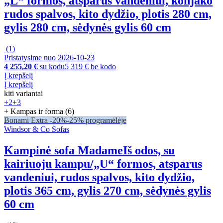
„L“ formos, atsparus vandeniui, konjako
rudos spalvos, kito dydžio, plotis 280 cm,
gylis 280 cm, sėdynės gylis 60 cm
(
1
)
Pristatysime nuo 2026‑10‑23
4 255,20 €
su kodu
5 319 € be kodo
Į krepšelį
Į krepšelį
kiti variantai
+2
+3
+ Kampas ir forma (6)
Bonami Extra -20%
-25% programėlėje
Windsor & Co Sofas
Kampinė sofa Madame
Iš odos, su
kairiuoju kampu/„U“ formos, atsparus
vandeniui, rudos spalvos, kito dydžio,
plotis 365 cm, gylis 270 cm, sėdynės gylis
60 cm