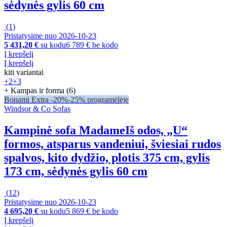
sėdynės gylis 60 cm
(
1
)
Pristatysime nuo 2026‑10‑23
5 431,20 €
su kodu
6 789 € be kodo
Į krepšelį
Į krepšelį
kiti variantai
+2
+3
+ Kampas ir forma (6)
Bonami Extra -20%
-25% programėlėje
Windsor & Co Sofas
Kampinė sofa Madame
Iš odos, „U“
formos, atsparus vandeniui, šviesiai rudos
spalvos, kito dydžio, plotis 375 cm, gylis
173 cm, sėdynės gylis 60 cm
(
12
)
Pristatysime nuo 2026‑10‑23
4 695,20 €
su kodu
5 869 € be kodo
Į krepšelį