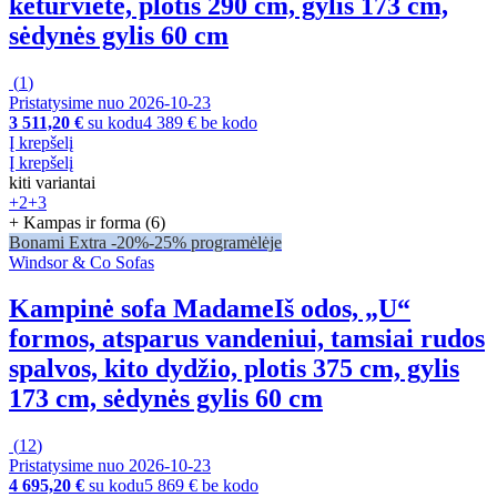
keturvietė, plotis 290 cm, gylis 173 cm,
sėdynės gylis 60 cm
(
1
)
Pristatysime nuo 2026‑10‑23
3 511,20 €
su kodu
4 389 € be kodo
Į krepšelį
Į krepšelį
kiti variantai
+2
+3
+ Kampas ir forma (6)
Bonami Extra -20%
-25% programėlėje
Windsor & Co Sofas
Kampinė sofa Madame
Iš odos, „U“
formos, atsparus vandeniui, tamsiai rudos
spalvos, kito dydžio, plotis 375 cm, gylis
173 cm, sėdynės gylis 60 cm
(
12
)
Pristatysime nuo 2026‑10‑23
4 695,20 €
su kodu
5 869 € be kodo