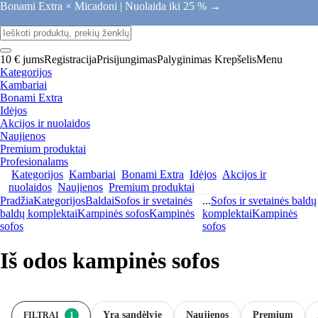
Bonami Extra × Micadoni |
Nuolaida iki 25 % →
10 € jums
Registracija
Prisijungimas
Palyginimas
Krepšelis
Menu
Kategorijos
Kambariai
Bonami Extra
Idėjos
Akcijos ir nuolaidos
Naujienos
Premium produktai
Profesionalams
Kategorijos
Kambariai
Bonami Extra
Idėjos
Akcijos ir
nuolaidos
Naujienos
Premium produktai
Pradžia
Kategorijos
Baldai
Sofos ir svetainės
...
Sofos ir svetainės baldų
baldų komplektai
Kampinės sofos
Kampinės
komplektai
Kampinės
sofos
sofos
Iš odos kampinės sofos
Yra sandėlyje
Naujienos
Premium
FILTRAI
1