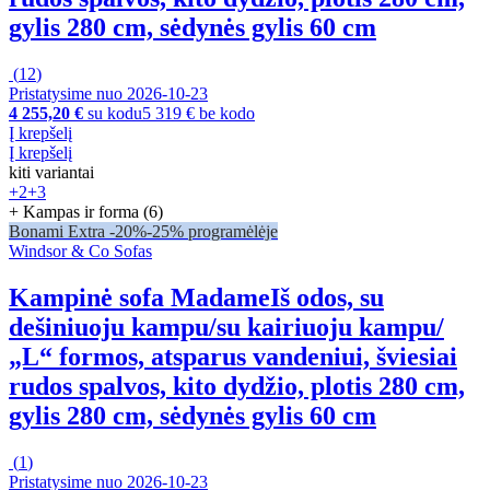
gylis 280 cm, sėdynės gylis 60 cm
(
12
)
Pristatysime nuo 2026‑10‑23
4 255,20 €
su kodu
5 319 € be kodo
Į krepšelį
Į krepšelį
kiti variantai
+2
+3
+ Kampas ir forma (6)
Bonami Extra -20%
-25% programėlėje
Windsor & Co Sofas
Kampinė sofa Madame
Iš odos, su
dešiniuoju kampu/su kairiuoju kampu/
„L“ formos, atsparus vandeniui, šviesiai
rudos spalvos, kito dydžio, plotis 280 cm,
gylis 280 cm, sėdynės gylis 60 cm
(
1
)
Pristatysime nuo 2026‑10‑23