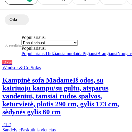
Oda
Populiariausi
30 rezultatai
Populiariausi
Populiariausi
Didžiausia nuolaida
Pigiausi
Brangiausi
Naujaus
-27%
Windsor & Co Sofas
Kampinė sofa Madame
Iš odos, su
kairiuoju kampu/su gultu, atsparus
vandeniui, tamsiai rudos spalvos,
keturvietė, plotis 290 cm, gylis 173 cm,
sėdynės gylis 60 cm
(
12
)
Sandėlyje
Paskutinis vienetas