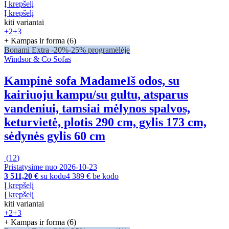
Į krepšelį
Į krepšelį
kiti variantai
+2
+3
+ Kampas ir forma (6)
Bonami Extra -20%
-25% programėlėje
Windsor & Co Sofas
Kampinė sofa Madame
Iš odos, su
kairiuoju kampu/su gultu, atsparus
vandeniui, tamsiai mėlynos spalvos,
keturvietė, plotis 290 cm, gylis 173 cm,
sėdynės gylis 60 cm
(
12
)
Pristatysime nuo 2026‑10‑23
3 511,20 €
su kodu
4 389 € be kodo
Į krepšelį
Į krepšelį
kiti variantai
+2
+3
+ Kampas ir forma (6)