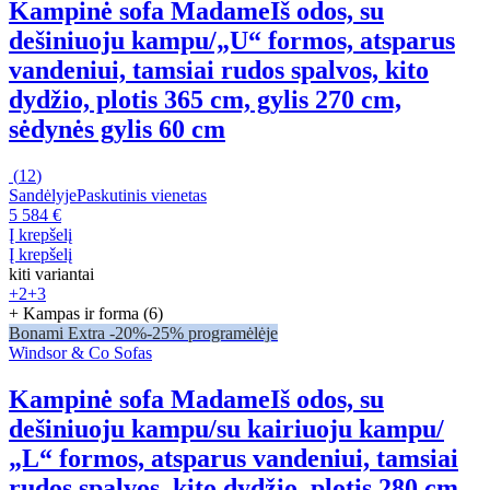
Kampinė sofa Madame
Iš odos, su
dešiniuoju kampu/„U“ formos, atsparus
vandeniui, tamsiai rudos spalvos, kito
dydžio, plotis 365 cm, gylis 270 cm,
sėdynės gylis 60 cm
(
12
)
Sandėlyje
Paskutinis vienetas
5 584 €
Į krepšelį
Į krepšelį
kiti variantai
+2
+3
+ Kampas ir forma (6)
Bonami Extra -20%
-25% programėlėje
Windsor & Co Sofas
Kampinė sofa Madame
Iš odos, su
dešiniuoju kampu/su kairiuoju kampu/
„L“ formos, atsparus vandeniui, tamsiai
rudos spalvos, kito dydžio, plotis 280 cm,