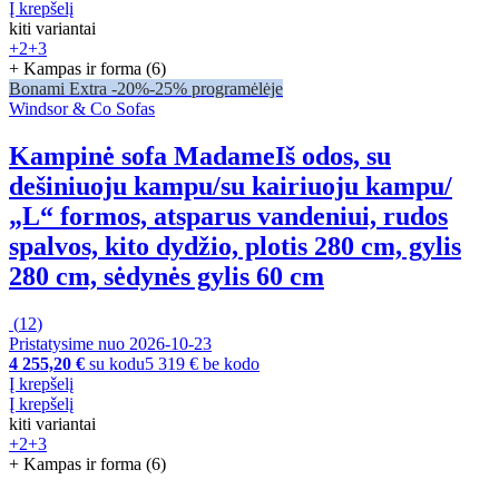
Į krepšelį
kiti variantai
+2
+3
+ Kampas ir forma (6)
Bonami Extra -20%
-25% programėlėje
Windsor & Co Sofas
Kampinė sofa Madame
Iš odos, su
dešiniuoju kampu/su kairiuoju kampu/
„L“ formos, atsparus vandeniui, rudos
spalvos, kito dydžio, plotis 280 cm, gylis
280 cm, sėdynės gylis 60 cm
(
12
)
Pristatysime nuo 2026‑10‑23
4 255,20 €
su kodu
5 319 € be kodo
Į krepšelį
Į krepšelį
kiti variantai
+2
+3
+ Kampas ir forma (6)