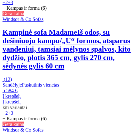
+2
+3
+ Kampas ir forma (6)
Gera kaina
Windsor & Co Sofas
Kampinė sofa Madame
Iš odos, su
dešiniuoju kampu/„U“ formos, atsparus
vandeniui, tamsiai mėlynos spalvos, kito
dydžio, plotis 365 cm, gylis 270 cm,
sėdynės gylis 60 cm
(
12
)
Sandėlyje
Paskutinis vienetas
5 584 €
Į krepšelį
Į krepšelį
kiti variantai
+2
+3
+ Kampas ir forma (6)
Gera kaina
Windsor & Co Sofas