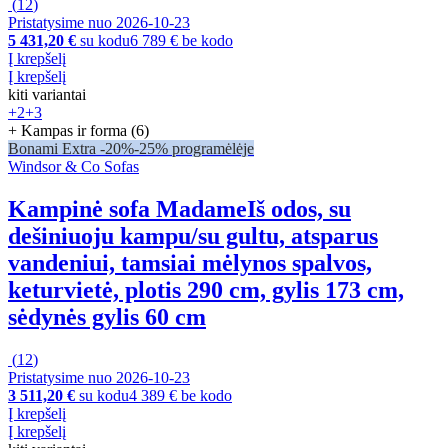
(
12
)
Pristatysime nuo 2026‑10‑23
5 431,20 €
su kodu
6 789 € be kodo
Į krepšelį
Į krepšelį
kiti variantai
+2
+3
+ Kampas ir forma (6)
Bonami Extra -20%
-25% programėlėje
Windsor & Co Sofas
Kampinė sofa Madame
Iš odos, su
dešiniuoju kampu/su gultu, atsparus
vandeniui, tamsiai mėlynos spalvos,
keturvietė, plotis 290 cm, gylis 173 cm,
sėdynės gylis 60 cm
(
12
)
Pristatysime nuo 2026‑10‑23
3 511,20 €
su kodu
4 389 € be kodo
Į krepšelį
Į krepšelį