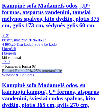
Kampinė sofa Madame
Iš odos, „U“
formos, atsparus vandeniui, tamsiai
mėlynos spalvos, kito dydžio, plotis 375
cm, gylis 173 cm, sėdynės gylis 60 cm
(
12
)
Pristatysime nuo 2026‑10‑23
4 695,20 €
su kodu
5 869 € be kodo
Į krepšelį
Į krepšelį
kiti variantai
+2
+3
+ Kampas ir forma (6)
Bonami Extra -20%
-25% programėlėje
Windsor & Co Sofas
Kampinė sofa Madame
Iš odos, su
kairiuoju kampu/„U“ formos, atsparus
vandeniui, šviesiai rudos spalvos, kito
dydžio, plotis 365 cm, gylis 270 cm,