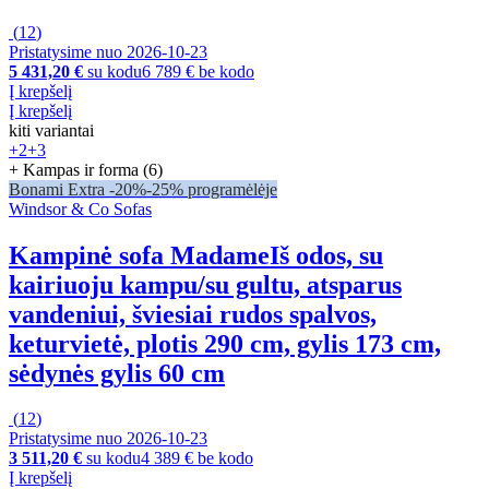
(
12
)
Pristatysime nuo 2026‑10‑23
5 431,20 €
su kodu
6 789 € be kodo
Į krepšelį
Į krepšelį
kiti variantai
+2
+3
+ Kampas ir forma (6)
Bonami Extra -20%
-25% programėlėje
Windsor & Co Sofas
Kampinė sofa Madame
Iš odos, su
kairiuoju kampu/su gultu, atsparus
vandeniui, šviesiai rudos spalvos,
keturvietė, plotis 290 cm, gylis 173 cm,
sėdynės gylis 60 cm
(
12
)
Pristatysime nuo 2026‑10‑23
3 511,20 €
su kodu
4 389 € be kodo
Į krepšelį