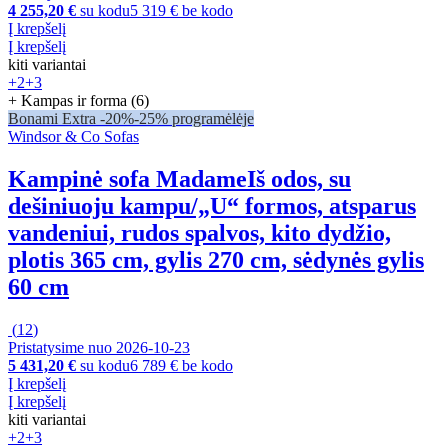
4 255,20 €
su kodu
5 319 € be kodo
Į krepšelį
Į krepšelį
kiti variantai
+2
+3
+ Kampas ir forma (6)
Bonami Extra -20%
-25% programėlėje
Windsor & Co Sofas
Kampinė sofa Madame
Iš odos, su
dešiniuoju kampu/„U“ formos, atsparus
vandeniui, rudos spalvos, kito dydžio,
plotis 365 cm, gylis 270 cm, sėdynės gylis
60 cm
(
12
)
Pristatysime nuo 2026‑10‑23
5 431,20 €
su kodu
6 789 € be kodo
Į krepšelį
Į krepšelį
kiti variantai
+2
+3