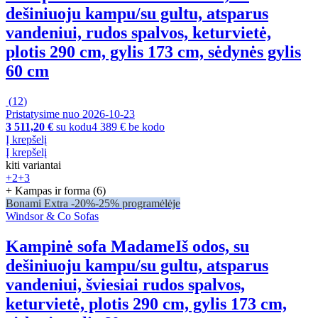
dešiniuoju kampu/su gultu, atsparus
vandeniui, rudos spalvos, keturvietė,
plotis 290 cm, gylis 173 cm, sėdynės gylis
60 cm
(
12
)
Pristatysime nuo 2026‑10‑23
3 511,20 €
su kodu
4 389 € be kodo
Į krepšelį
Į krepšelį
kiti variantai
+2
+3
+ Kampas ir forma (6)
Bonami Extra -20%
-25% programėlėje
Windsor & Co Sofas
Kampinė sofa Madame
Iš odos, su
dešiniuoju kampu/su gultu, atsparus
vandeniui, šviesiai rudos spalvos,
keturvietė, plotis 290 cm, gylis 173 cm,