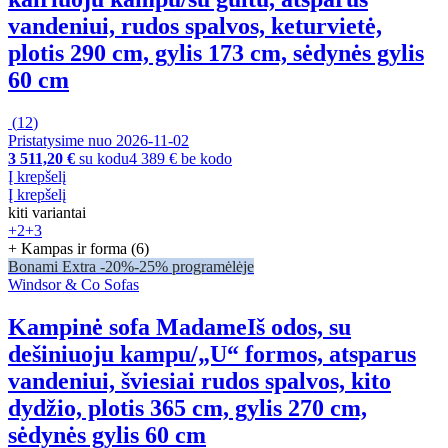
vandeniui, rudos spalvos, keturvietė,
plotis 290 cm, gylis 173 cm, sėdynės gylis
60 cm
(
12
)
Pristatysime nuo 2026‑11‑02
3 511,20 €
su kodu
4 389 € be kodo
Į krepšelį
Į krepšelį
kiti variantai
+2
+3
+ Kampas ir forma (6)
Bonami Extra -20%
-25% programėlėje
Windsor & Co Sofas
Kampinė sofa Madame
Iš odos, su
dešiniuoju kampu/„U“ formos, atsparus
vandeniui, šviesiai rudos spalvos, kito
dydžio, plotis 365 cm, gylis 270 cm,
sėdynės gylis 60 cm