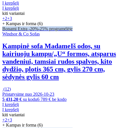
Į krepšelį
Į krepšelį
kiti variantai
+2
+3
+ Kampas ir forma (6)
Bonami Extra -20%
-25% programėlėje
Windsor & Co Sofas
Kampinė sofa Madame
Iš odos, su
kairiuoju kampu/„U“ formos, atsparus
vandeniui, tamsiai rudos spalvos, kito
dydžio, plotis 365 cm, gylis 270 cm,
sėdynės gylis 60 cm
(
12
)
Pristatysime nuo 2026‑10‑23
5 431,20 €
su kodu
6 789 € be kodo
Į krepšelį
Į krepšelį
kiti variantai
+2
+3
+ Kampas ir forma (6)