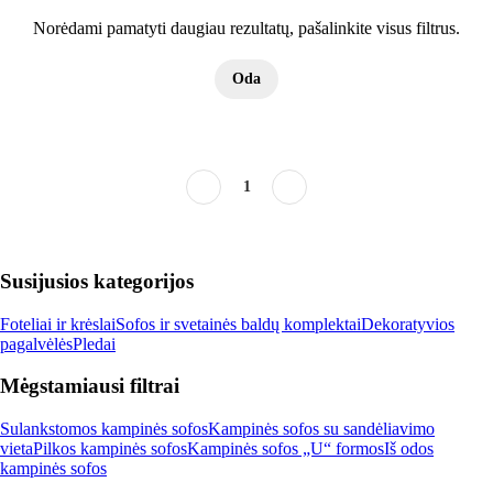
Norėdami pamatyti daugiau rezultatų, pašalinkite visus filtrus.
Oda
1
Susijusios kategorijos
Foteliai ir krėslai
Sofos ir svetainės baldų komplektai
Dekoratyvios
pagalvėlės
Pledai
Mėgstamiausi filtrai
Sulankstomos kampinės sofos
Kampinės sofos su sandėliavimo
vieta
Pilkos kampinės sofos
Kampinės sofos „U“ formos
Iš odos
kampinės sofos