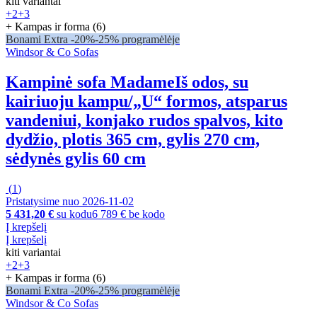
kiti variantai
+2
+3
+ Kampas ir forma (6)
Bonami Extra -20%
-25% programėlėje
Windsor & Co Sofas
Kampinė sofa Madame
Iš odos, su
kairiuoju kampu/„U“ formos, atsparus
vandeniui, konjako rudos spalvos, kito
dydžio, plotis 365 cm, gylis 270 cm,
sėdynės gylis 60 cm
(
1
)
Pristatysime nuo 2026‑11‑02
5 431,20 €
su kodu
6 789 € be kodo
Į krepšelį
Į krepšelį
kiti variantai
+2
+3
+ Kampas ir forma (6)
Bonami Extra -20%
-25% programėlėje
Windsor & Co Sofas