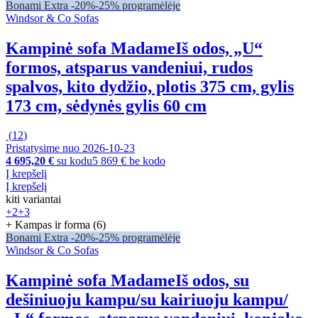
Bonami Extra -20%
-25% programėlėje
Windsor & Co Sofas
Kampinė sofa Madame
Iš odos, „U“
formos, atsparus vandeniui, rudos
spalvos, kito dydžio, plotis 375 cm, gylis
173 cm, sėdynės gylis 60 cm
(
12
)
Pristatysime nuo 2026‑10‑23
4 695,20 €
su kodu
5 869 € be kodo
Į krepšelį
Į krepšelį
kiti variantai
+2
+3
+ Kampas ir forma (6)
Bonami Extra -20%
-25% programėlėje
Windsor & Co Sofas
Kampinė sofa Madame
Iš odos, su
dešiniuoju kampu/su kairiuoju kampu/