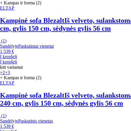
+ Kampas ir forma (2)
ELTAP
Kampinė sofa Blezalt
Iš velveto, sulankstom
cm, gylis 150 cm, sėdynės gylis 56 cm
(
1
)
Sandėlyje
Paskutiniai vienetai
1 539 €
Į krepšelį
Į krepšelį
kiti variantai
+2
+3
+ Kampas ir forma (2)
ELTAP
Kampinė sofa Blezalt
Iš velveto, sulankstom
240 cm, gylis 150 cm, sėdynės gylis 56 cm
(
1
)
Sandėlyje
Paskutinis vienetas
1 539 €