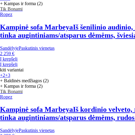
+ Kampas ir forma (2)
Tik Bonami
Ropez
Kampinė sofa Marbeya
Iš šenilinio audini
tinka augintiniams/atsparus dėmėms, šviesiai
Sandėlyje
Paskutinis vienetas
2 259 €
Į krepšelį
Į krepšelį
kiti variantai
+2
+3
+ Baldinės medžiagos (2)
+ Kampas ir forma (2)
Tik Bonami
Ropez
Kampinė sofa Marbeya
Iš kordinio velveto
tinka augintiniams/atsparus dėmėms, rudos s
Sandėlyje
Paskutinis vienetas