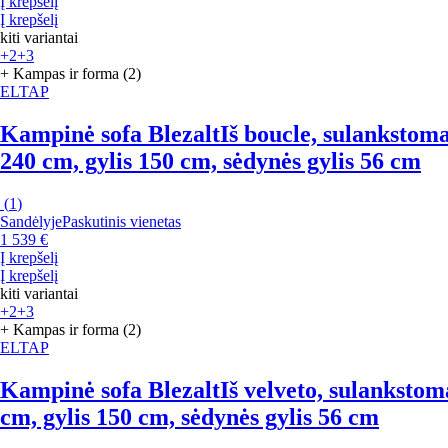
Į krepšelį
Į krepšelį
kiti variantai
+2
+3
+ Kampas ir forma (2)
ELTAP
Kampinė sofa Blezalt
Iš boucle, sulankstoma
240 cm, gylis 150 cm, sėdynės gylis 56 cm
(
1
)
Sandėlyje
Paskutinis vienetas
1 539 €
Į krepšelį
Į krepšelį
kiti variantai
+2
+3
+ Kampas ir forma (2)
ELTAP
Kampinė sofa Blezalt
Iš velveto, sulankstom
cm, gylis 150 cm, sėdynės gylis 56 cm