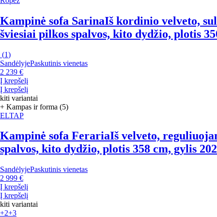
Ropez
Kampinė sofa Sarina
Iš kordinio velveto, s
šviesiai pilkos spalvos, kito dydžio, plotis 
(
1
)
Sandėlyje
Paskutinis vienetas
2 239 €
Į krepšelį
Į krepšelį
kiti variantai
+ Kampas ir forma (5)
ELTAP
Kampinė sofa Feraria
Iš velveto, reguliuoj
spalvos, kito dydžio, plotis 358 cm, gylis 20
Sandėlyje
Paskutinis vienetas
2 999 €
Į krepšelį
Į krepšelį
kiti variantai
+2
+3