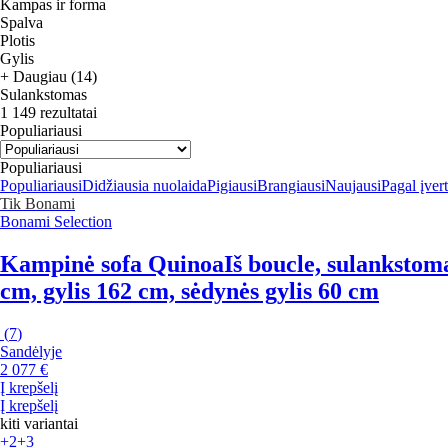
Kampas ir forma
Spalva
Plotis
Gylis
+ Daugiau (14)
Sulankstomas
1 149 rezultatai
Populiariausi
Populiariausi
Populiariausi
Didžiausia nuolaida
Pigiausi
Brangiausi
Naujausi
Pagal įver
Tik Bonami
Bonami Selection
Kampinė sofa Quinoa
Iš boucle, sulankstoma
cm, gylis 162 cm, sėdynės gylis 60 cm
(
7
)
Sandėlyje
2 077 €
Į krepšelį
Į krepšelį
kiti variantai
+2
+3