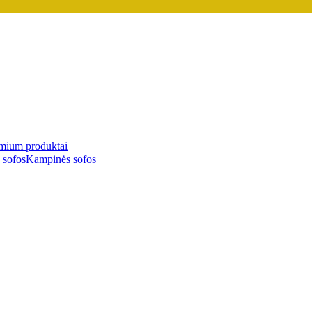
mium produktai
 sofos
Kampinės sofos