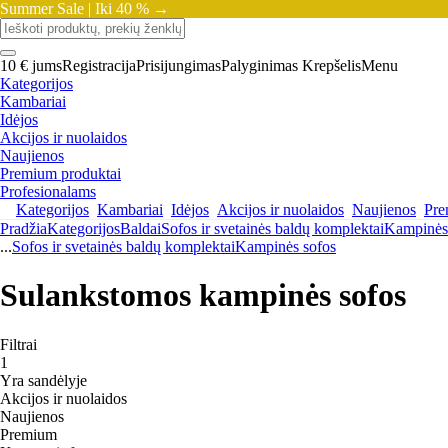
Summer Sale |
Iki 40 % →
10 € jums
Registracija
Prisijungimas
Palyginimas
Krepšelis
Menu
Kategorijos
Kambariai
Idėjos
Akcijos ir nuolaidos
Naujienos
Premium produktai
Profesionalams
Kategorijos
Kambariai
Idėjos
Akcijos ir nuolaidos
Naujienos
Pre
Pradžia
Kategorijos
Baldai
Sofos ir svetainės baldų komplektai
Kampinės
...
Sofos ir svetainės baldų komplektai
Kampinės sofos
Sulankstomos kampinės sofos
Filtrai
1
Yra sandėlyje
Akcijos ir nuolaidos
Naujienos
Premium