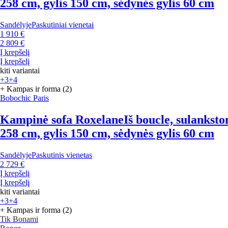
258 cm, gylis 150 cm, sėdynės gylis 60 cm
Sandėlyje
Paskutiniai vienetai
1 910 €
2 809 €
Į krepšelį
Į krepšelį
kiti variantai
+3
+4
+ Kampas ir forma (2)
Bobochic Paris
Kampinė sofa Roxelane
Iš boucle, sulanksto
258 cm, gylis 150 cm, sėdynės gylis 60 cm
Sandėlyje
Paskutinis vienetas
2 729 €
Į krepšelį
Į krepšelį
kiti variantai
+3
+4
+ Kampas ir forma (2)
Tik Bonami