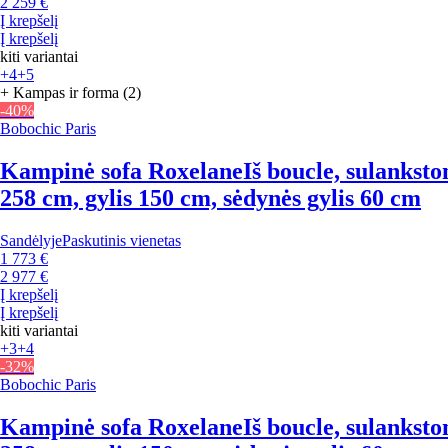
2 259 €
Į krepšelį
Į krepšelį
kiti variantai
+4
+5
+ Kampas ir forma (2)
-40%
Bobochic Paris
Kampinė sofa Roxelane
Iš boucle, sulanksto
258 cm, gylis 150 cm, sėdynės gylis 60 cm
Sandėlyje
Paskutinis vienetas
1 773 €
2 977 €
Į krepšelį
Į krepšelį
kiti variantai
+3
+4
-32%
Bobochic Paris
Kampinė sofa Roxelane
Iš boucle, sulanksto