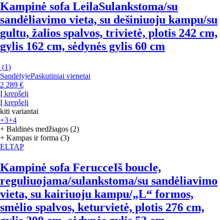
Kampinė sofa Leila
Sulankstoma/su
sandėliavimo vieta, su dešiniuoju kampu/su
gultu, žalios spalvos, trivietė, plotis 242 cm,
gylis 162 cm, sėdynės gylis 60 cm
(
1
)
Sandėlyje
Paskutiniai vienetai
2 289 €
Į krepšelį
Į krepšelį
kiti variantai
+3
+4
+ Baldinės medžiagos (2)
+ Kampas ir forma (3)
ELTAP
Kampinė sofa Ferucce
Iš boucle,
reguliuojama/sulankstoma/su sandėliavimo
vieta, su kairiuoju kampu/„L“ formos,
smėlio spalvos, keturvietė, plotis 276 cm,