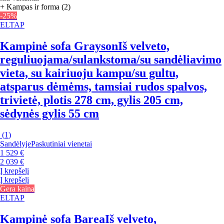
+ Kampas ir forma (2)
-25%
ELTAP
Kampinė sofa Grayson
Iš velveto,
reguliuojama/sulankstoma/su sandėliavimo
vieta, su kairiuoju kampu/su gultu,
atsparus dėmėms, tamsiai rudos spalvos,
trivietė, plotis 278 cm, gylis 205 cm,
sėdynės gylis 55 cm
(
1
)
Sandėlyje
Paskutiniai vienetai
1 529 €
2 039 €
Į krepšelį
Į krepšelį
Gera kaina
ELTAP
Kampinė sofa Barea
Iš velveto,