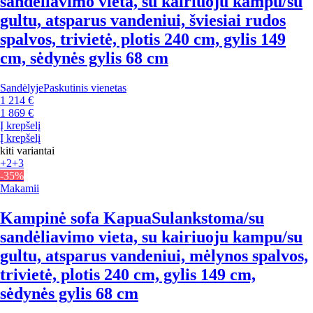
sandėliavimo vieta, su kairiuoju kampu/su
gultu, atsparus vandeniui, šviesiai rudos
spalvos, trivietė, plotis 240 cm, gylis 149
cm, sėdynės gylis 68 cm
Sandėlyje
Paskutinis vienetas
1 214 €
1 869 €
Į krepšelį
Į krepšelį
kiti variantai
+2
+3
-35%
Makamii
Kampinė sofa Kapua
Sulankstoma/su
sandėliavimo vieta, su kairiuoju kampu/su
gultu, atsparus vandeniui, mėlynos spalvos,
trivietė, plotis 240 cm, gylis 149 cm,
sėdynės gylis 68 cm