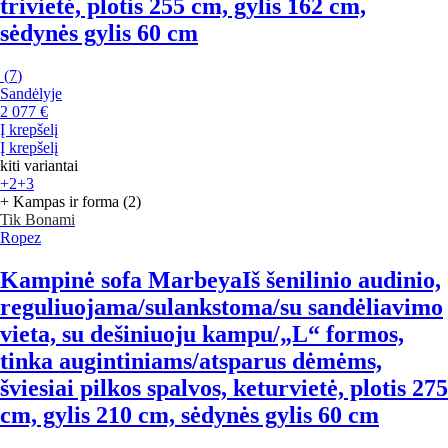
trivietė, plotis 255 cm, gylis 162 cm,
sėdynės gylis 60 cm
(
7
)
Sandėlyje
2 077 €
Į krepšelį
Į krepšelį
kiti variantai
+2
+3
+ Kampas ir forma (2)
Tik Bonami
Ropez
Kampinė sofa Marbeya
Iš šenilinio audinio,
reguliuojama/sulankstoma/su sandėliavimo
vieta, su dešiniuoju kampu/„L“ formos,
tinka augintiniams/atsparus dėmėms,
šviesiai pilkos spalvos, keturvietė, plotis 275
cm, gylis 210 cm, sėdynės gylis 60 cm