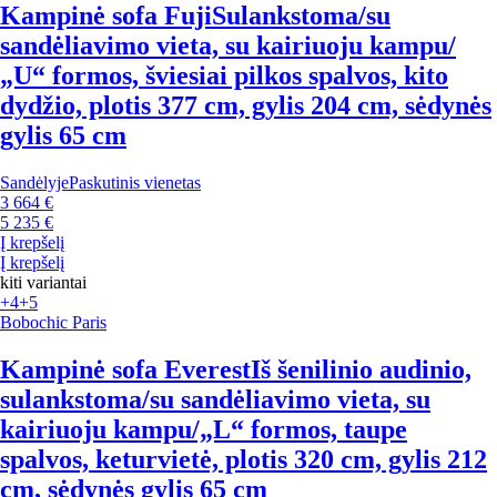
Kampinė sofa Fuji
Sulankstoma/su
sandėliavimo vieta, su kairiuoju kampu/
„U“ formos, šviesiai pilkos spalvos, kito
dydžio, plotis 377 cm, gylis 204 cm, sėdynės
gylis 65 cm
Sandėlyje
Paskutinis vienetas
3 664 €
5 235 €
Į krepšelį
Į krepšelį
kiti variantai
+4
+5
Bobochic Paris
Kampinė sofa Everest
Iš šenilinio audinio,
sulankstoma/su sandėliavimo vieta, su
kairiuoju kampu/„L“ formos, taupe
spalvos, keturvietė, plotis 320 cm, gylis 212
cm, sėdynės gylis 65 cm