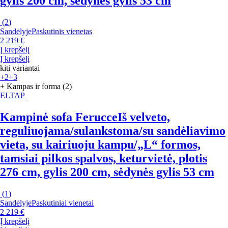
gylis 200 cm, sėdynės gylis 53 cm
(
2
)
Sandėlyje
Paskutinis vienetas
2 219 €
Į krepšelį
Į krepšelį
kiti variantai
+2
+3
+ Kampas ir forma (2)
ELTAP
Kampinė sofa Ferucce
Iš velveto,
reguliuojama/sulankstoma/su sandėliavimo
vieta, su kairiuoju kampu/„L“ formos,
tamsiai pilkos spalvos, keturvietė, plotis
276 cm, gylis 200 cm, sėdynės gylis 53 cm
(
1
)
Sandėlyje
Paskutiniai vienetai
2 219 €
Į krepšelį