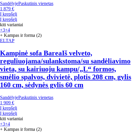
Sandėlyje
Paskutinis vienetas
1 879 €
Į krepšelį
Į krepšelį
kiti variantai
+3
+4
+ Kampas ir forma (2)
ELTAP
Kampinė sofa Barea
Iš velveto,
reguliuojama/sulankstoma/su sandėliavimo
vieta, su kairiuoju kampu/„L“ formos,
smėlio spalvos, dvivietė, plotis 208 cm, gylis
160 cm, sėdynės gylis 60 cm
Sandėlyje
Paskutinis vienetas
1 909 €
Į krepšelį
Į krepšelį
kiti variantai
+3
+4
+ Kampas ir forma (2)