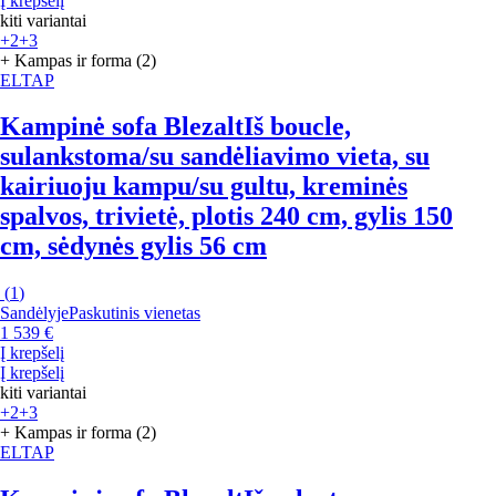
Į krepšelį
kiti variantai
+2
+3
+ Kampas ir forma (2)
ELTAP
Kampinė sofa Blezalt
Iš boucle,
sulankstoma/su sandėliavimo vieta, su
kairiuoju kampu/su gultu, kreminės
spalvos, trivietė, plotis 240 cm, gylis 150
cm, sėdynės gylis 56 cm
(
1
)
Sandėlyje
Paskutinis vienetas
1 539 €
Į krepšelį
Į krepšelį
kiti variantai
+2
+3
+ Kampas ir forma (2)
ELTAP