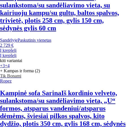
sulankstoma/su sandėliavimo vieta, su
kairiuoju kampu/su gultu, baltos spalvos,
trivietė, plotis 258 cm, gylis 150 cm,
sėdynės gylis 60 cm
Sandėlyje
Paskutinis vienetas
2 729 €
Į krepšelį
Į krepšelį
kiti variantai
+3
+4
+ Kampas ir forma (2)
Tik Bonami
Ropez
Kampinė sofa Sarina
Iš kordinio velveto,
sulankstoma/su sandėliavimo vieta, „U“
formos, atsparus vandeniui/atsparus
dėmėms, šviesiai pilkos spalvos, kito
dydžio, plotis 350 cm, gylis 168 cm, sėdynės