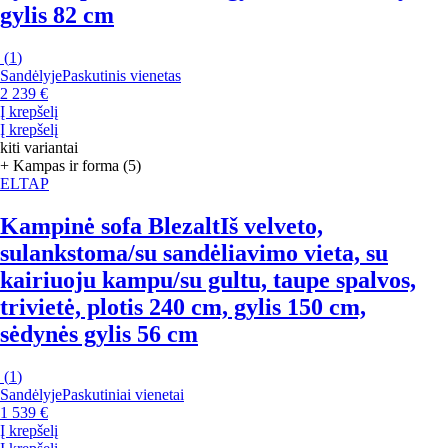
gylis 82 cm
(
1
)
Sandėlyje
Paskutinis vienetas
2 239 €
Į krepšelį
Į krepšelį
kiti variantai
+ Kampas ir forma (5)
ELTAP
Kampinė sofa Blezalt
Iš velveto,
sulankstoma/su sandėliavimo vieta, su
kairiuoju kampu/su gultu, taupe spalvos,
trivietė, plotis 240 cm, gylis 150 cm,
sėdynės gylis 56 cm
(
1
)
Sandėlyje
Paskutiniai vienetai
1 539 €
Į krepšelį