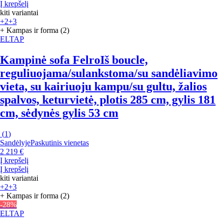
Į krepšelį
kiti variantai
+2
+3
+ Kampas ir forma (2)
ELTAP
Kampinė sofa Felro
Iš boucle,
reguliuojama/sulankstoma/su sandėliavimo
vieta, su kairiuoju kampu/su gultu, žalios
spalvos, keturvietė, plotis 285 cm, gylis 181
cm, sėdynės gylis 53 cm
(
1
)
Sandėlyje
Paskutinis vienetas
2 219 €
Į krepšelį
Į krepšelį
kiti variantai
+2
+3
+ Kampas ir forma (2)
-28%
ELTAP