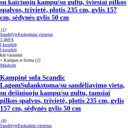
su kairiuoju kampu/su gultu, šviesiai pilkos
spalvos, trivietė, plotis 235 cm, gylis 157
cm, sėdynės gylis 50 cm
(
1
)
Sandėlyje
Paskutiniai vienetai
1 469 €
Į krepšelį
Į krepšelį
kiti variantai
+ Kampas ir forma (2)
Miuform
Kampinė sofa Scandic
Lagom
Sulankstoma/su sandėliavimo vieta,
su dešiniuoju kampu/su gultu, tamsiai
pilkos spalvos, trivietė, plotis 235 cm, gylis
157 cm, sėdynės gylis 50 cm
(
4
)
Sandėlyje
Paskutinis vienetas