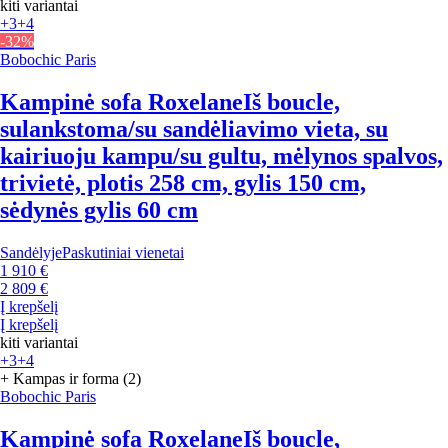
kiti variantai
+3
+4
-32%
Bobochic Paris
Kampinė sofa Roxelane
Iš boucle,
sulankstoma/su sandėliavimo vieta, su
kairiuoju kampu/su gultu, mėlynos spalvos,
trivietė, plotis 258 cm, gylis 150 cm,
sėdynės gylis 60 cm
Sandėlyje
Paskutiniai vienetai
1 910 €
2 809 €
Į krepšelį
Į krepšelį
kiti variantai
+3
+4
+ Kampas ir forma (2)
Bobochic Paris
Kampinė sofa Roxelane
Iš boucle,