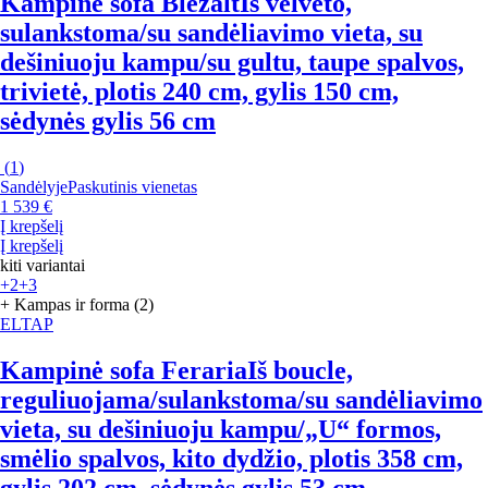
Kampinė sofa Blezalt
Iš velveto,
sulankstoma/su sandėliavimo vieta, su
dešiniuoju kampu/su gultu, taupe spalvos,
trivietė, plotis 240 cm, gylis 150 cm,
sėdynės gylis 56 cm
(
1
)
Sandėlyje
Paskutinis vienetas
1 539 €
Į krepšelį
Į krepšelį
kiti variantai
+2
+3
+ Kampas ir forma (2)
ELTAP
Kampinė sofa Feraria
Iš boucle,
reguliuojama/sulankstoma/su sandėliavimo
vieta, su dešiniuoju kampu/„U“ formos,
smėlio spalvos, kito dydžio, plotis 358 cm,