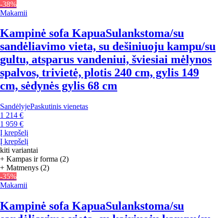
-38%
Makamii
Kampinė sofa Kapua
Sulankstoma/su
sandėliavimo vieta, su dešiniuoju kampu/su
gultu, atsparus vandeniui, šviesiai mėlynos
spalvos, trivietė, plotis 240 cm, gylis 149
cm, sėdynės gylis 68 cm
Sandėlyje
Paskutinis vienetas
1 214 €
1 959 €
Į krepšelį
Į krepšelį
kiti variantai
+ Kampas ir forma (2)
+ Matmenys (2)
-35%
Makamii
Kampinė sofa Kapua
Sulankstoma/su