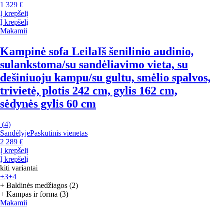
1 329 €
Į krepšelį
Į krepšelį
Makamii
Kampinė sofa Leila
Iš šenilinio audinio,
sulankstoma/su sandėliavimo vieta, su
dešiniuoju kampu/su gultu, smėlio spalvos,
trivietė, plotis 242 cm, gylis 162 cm,
sėdynės gylis 60 cm
(
4
)
Sandėlyje
Paskutinis vienetas
2 289 €
Į krepšelį
Į krepšelį
kiti variantai
+3
+4
+ Baldinės medžiagos (2)
+ Kampas ir forma (3)
Makamii