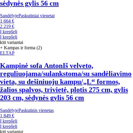
sėdynės gylis 56 cm
Sandėlyje
Paskutiniai vienetai
1 664 €
2 219 €
Į krepšelį
Į krepšelį
kiti variantai
+ Kampas ir forma (2)
ELTAP
Kampinė sofa Anton
Iš velveto,
reguliuojama/sulankstoma/su sandėliavimo
vieta, su dešiniuoju kampu/„L“ formos,
žalios spalvos, trivietė, plotis 275 cm, gylis
203 cm, sėdynės gylis 56 cm
Sandėlyje
Paskutinis vienetas
1 849 €
Į krepšelį
Į krepšelį
kiti variantai