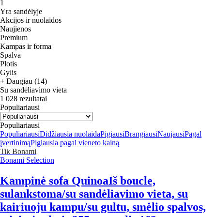
1
Yra sandėlyje
Akcijos ir nuolaidos
Naujienos
Premium
Kampas ir forma
Spalva
Plotis
Gylis
+ Daugiau (14)
Su sandėliavimo vieta
1 028 rezultatai
Populiariausi
Populiariausi
Populiariausi
Didžiausia nuolaida
Pigiausi
Brangiausi
Naujausi
Pagal
įvertinimą
Pigiausia pagal vieneto kainą
Tik Bonami
Bonami Selection
Kampinė sofa Quinoa
Iš boucle,
sulankstoma/su sandėliavimo vieta, su
kairiuoju kampu/su gultu, smėlio spalvos,