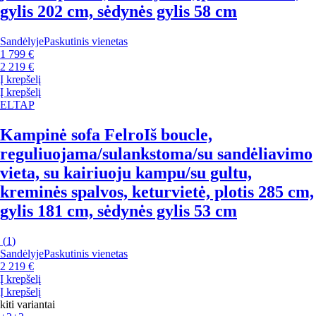
gylis 202 cm, sėdynės gylis 58 cm
Sandėlyje
Paskutinis vienetas
1 799 €
2 219 €
Į krepšelį
Į krepšelį
ELTAP
Kampinė sofa Felro
Iš boucle,
reguliuojama/sulankstoma/su sandėliavimo
vieta, su kairiuoju kampu/su gultu,
kreminės spalvos, keturvietė, plotis 285 cm,
gylis 181 cm, sėdynės gylis 53 cm
(
1
)
Sandėlyje
Paskutinis vienetas
2 219 €
Į krepšelį
Į krepšelį
kiti variantai