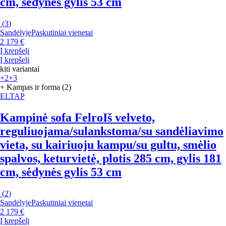
cm, sėdynės gylis 53 cm
(
3
)
Sandėlyje
Paskutiniai vienetai
2 179 €
Į krepšelį
Į krepšelį
kiti variantai
+2
+3
+ Kampas ir forma (2)
ELTAP
Kampinė sofa Felro
Iš velveto,
reguliuojama/sulankstoma/su sandėliavimo
vieta, su kairiuoju kampu/su gultu, smėlio
spalvos, keturvietė, plotis 285 cm, gylis 181
cm, sėdynės gylis 53 cm
(
2
)
Sandėlyje
Paskutiniai vienetai
2 179 €
Į krepšelį