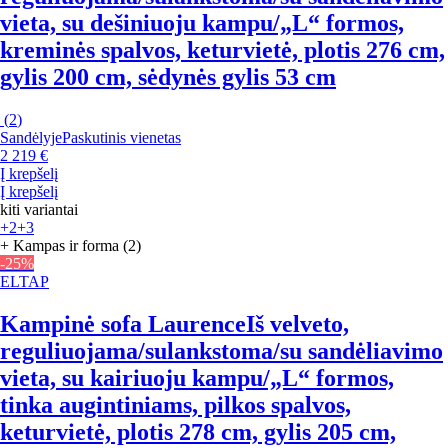
vieta, su dešiniuoju kampu/„L“ formos,
kreminės spalvos, keturvietė, plotis 276 cm,
gylis 200 cm, sėdynės gylis 53 cm
(
2
)
Sandėlyje
Paskutinis vienetas
2 219 €
Į krepšelį
Į krepšelį
kiti variantai
+2
+3
+ Kampas ir forma (2)
-25%
ELTAP
Kampinė sofa Laurence
Iš velveto,
reguliuojama/sulankstoma/su sandėliavimo
vieta, su kairiuoju kampu/„L“ formos,
tinka augintiniams, pilkos spalvos,
keturvietė, plotis 278 cm, gylis 205 cm,