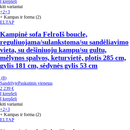
Į krepšelį
kiti variantai
+2
+3
+ Kampas ir forma (2)
ELTAP
Kampinė sofa Felro
Iš boucle,
reguliuojama/sulankstoma/su sandėliavimo
vieta, su dešiniuoju kampu/su gultu,
mėlynos spalvos, keturvietė, plotis 285 cm,
gylis 181 cm, sėdynės gylis 53 cm
(
8
)
Sandėlyje
Paskutinis vienetas
2 239 €
Į krepšelį
Į krepšelį
kiti variantai
+2
+3
+ Kampas ir forma (2)
ELTAP