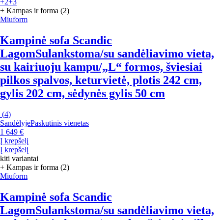
+2
+3
+ Kampas ir forma (2)
Miuform
Kampinė sofa Scandic
Lagom
Sulankstoma/su sandėliavimo vieta,
su kairiuoju kampu/„L“ formos, šviesiai
pilkos spalvos, keturvietė, plotis 242 cm,
gylis 202 cm, sėdynės gylis 50 cm
(
4
)
Sandėlyje
Paskutinis vienetas
1 649 €
Į krepšelį
Į krepšelį
kiti variantai
+ Kampas ir forma (2)
Miuform
Kampinė sofa Scandic
Lagom
Sulankstoma/su sandėliavimo vieta,