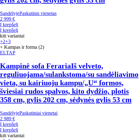
gylis 202 cm, sėdynės gylis 53 cm
Sandėlyje
Paskutinis vienetas
2 999 €
Į krepšelį
Į krepšelį
kiti variantai
+2
+3
+ Kampas ir forma (2)
ELTAP
Kampinė sofa Feraria
Iš velveto,
reguliuojama/sulankstoma/su sandėliavimo
vieta, su kairiuoju kampu/„U“ formos,
šviesiai rudos spalvos, kito dydžio, plotis
358 cm, gylis 202 cm, sėdynės gylis 53 cm
Sandėlyje
Paskutiniai vienetai
2 989 €
Į krepšelį
Į krepšelį
kiti variantai