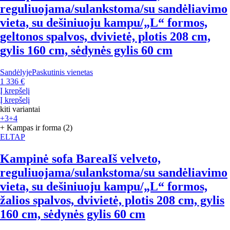
reguliuojama/sulankstoma/su sandėliavimo
vieta, su dešiniuoju kampu/„L“ formos,
geltonos spalvos, dvivietė, plotis 208 cm,
gylis 160 cm, sėdynės gylis 60 cm
Sandėlyje
Paskutinis vienetas
1 336 €
Į krepšelį
Į krepšelį
kiti variantai
+3
+4
+ Kampas ir forma (2)
ELTAP
Kampinė sofa Barea
Iš velveto,
reguliuojama/sulankstoma/su sandėliavimo
vieta, su dešiniuoju kampu/„L“ formos,
žalios spalvos, dvivietė, plotis 208 cm, gylis
160 cm, sėdynės gylis 60 cm