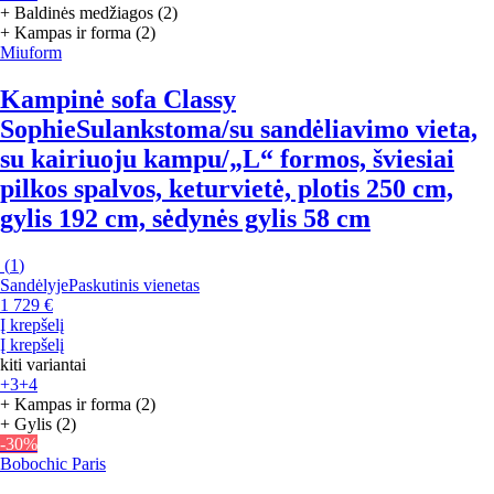
+ Baldinės medžiagos (2)
+ Kampas ir forma (2)
Miuform
Kampinė sofa Classy
Sophie
Sulankstoma/su sandėliavimo vieta,
su kairiuoju kampu/„L“ formos, šviesiai
pilkos spalvos, keturvietė, plotis 250 cm,
gylis 192 cm, sėdynės gylis 58 cm
(
1
)
Sandėlyje
Paskutinis vienetas
1 729 €
Į krepšelį
Į krepšelį
kiti variantai
+3
+4
+ Kampas ir forma (2)
+ Gylis (2)
-30%
Bobochic Paris