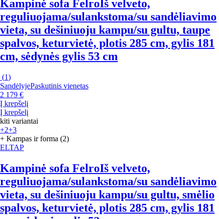
Kampinė sofa Felro
Iš velveto,
reguliuojama/sulankstoma/su sandėliavimo
vieta, su dešiniuoju kampu/su gultu, taupe
spalvos, keturvietė, plotis 285 cm, gylis 181
cm, sėdynės gylis 53 cm
(
1
)
Sandėlyje
Paskutinis vienetas
2 179 €
Į krepšelį
Į krepšelį
kiti variantai
+2
+3
+ Kampas ir forma (2)
ELTAP
Kampinė sofa Felro
Iš velveto,
reguliuojama/sulankstoma/su sandėliavimo
vieta, su dešiniuoju kampu/su gultu, smėlio
spalvos, keturvietė, plotis 285 cm, gylis 181