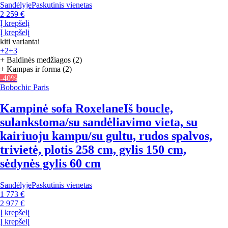
Sandėlyje
Paskutinis vienetas
2 259 €
Į krepšelį
Į krepšelį
kiti variantai
+2
+3
+ Baldinės medžiagos (2)
+ Kampas ir forma (2)
-40%
Bobochic Paris
Kampinė sofa Roxelane
Iš boucle,
sulankstoma/su sandėliavimo vieta, su
kairiuoju kampu/su gultu, rudos spalvos,
trivietė, plotis 258 cm, gylis 150 cm,
sėdynės gylis 60 cm
Sandėlyje
Paskutinis vienetas
1 773 €
2 977 €
Į krepšelį
Į krepšelį