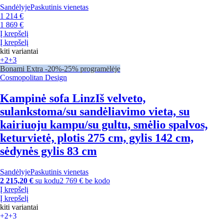
Sandėlyje
Paskutinis vienetas
1 214 €
1 869 €
Į krepšelį
Į krepšelį
kiti variantai
+2
+3
Bonami Extra -20%
-25% programėlėje
Cosmopolitan Design
Kampinė sofa Linz
Iš velveto,
sulankstoma/su sandėliavimo vieta, su
kairiuoju kampu/su gultu, smėlio spalvos,
keturvietė, plotis 275 cm, gylis 142 cm,
sėdynės gylis 83 cm
Sandėlyje
Paskutinis vienetas
2 215,20 €
su kodu
2 769 € be kodo
Į krepšelį
Į krepšelį
kiti variantai
+2
+3