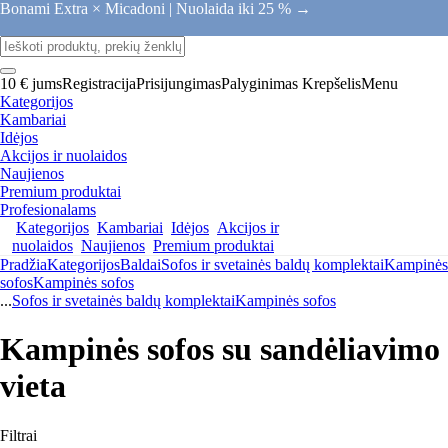
Bonami Extra × Micadoni |
Nuolaida iki 25 % →
10 € jums
Registracija
Prisijungimas
Palyginimas
Krepšelis
Menu
Kategorijos
Kambariai
Idėjos
Akcijos ir nuolaidos
Naujienos
Premium produktai
Profesionalams
Kategorijos
Kambariai
Idėjos
Akcijos ir
nuolaidos
Naujienos
Premium produktai
Pradžia
Kategorijos
Baldai
Sofos ir svetainės baldų komplektai
Kampinės
sofos
Kampinės sofos
...
Sofos ir svetainės baldų komplektai
Kampinės sofos
Kampinės sofos su sandėliavimo
vieta
Filtrai