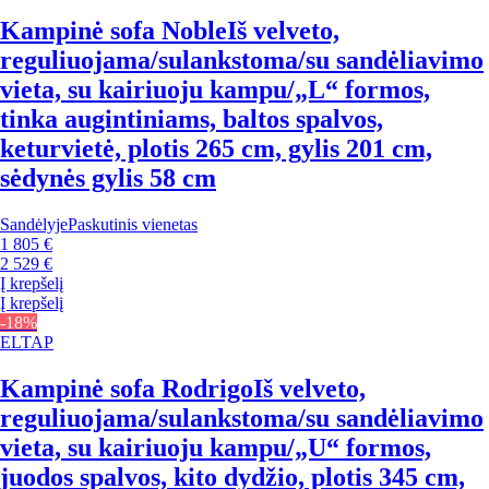
Kampinė sofa Noble
Iš velveto,
reguliuojama/sulankstoma/su sandėliavimo
vieta, su kairiuoju kampu/„L“ formos,
tinka augintiniams, baltos spalvos,
keturvietė, plotis 265 cm, gylis 201 cm,
sėdynės gylis 58 cm
Sandėlyje
Paskutinis vienetas
1 805 €
2 529 €
Į krepšelį
Į krepšelį
-18%
ELTAP
Kampinė sofa Rodrigo
Iš velveto,
reguliuojama/sulankstoma/su sandėliavimo
vieta, su kairiuoju kampu/„U“ formos,
juodos spalvos, kito dydžio, plotis 345 cm,