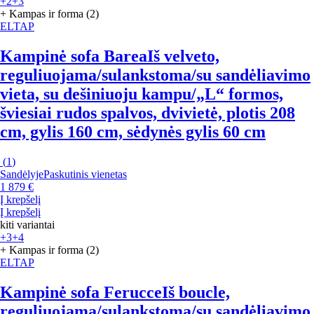
+2
+3
+ Kampas ir forma (2)
ELTAP
Kampinė sofa Barea
Iš velveto,
reguliuojama/sulankstoma/su sandėliavimo
vieta, su dešiniuoju kampu/„L“ formos,
šviesiai rudos spalvos, dvivietė, plotis 208
cm, gylis 160 cm, sėdynės gylis 60 cm
(
1
)
Sandėlyje
Paskutinis vienetas
1 879 €
Į krepšelį
Į krepšelį
kiti variantai
+3
+4
+ Kampas ir forma (2)
ELTAP
Kampinė sofa Ferucce
Iš boucle,
reguliuojama/sulankstoma/su sandėliavimo