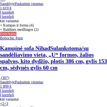
Sandėlyje
Paskutinis vienetas
1 619 €
Į krepšelį
Į krepšelį
kiti variantai
+ Kampas ir forma (4)
+ Baldinės medžiagos (2)
Gera kaina
Bobochic Paris
Kampinė sofa Nihad
Sulankstoma/su
sandėliavimo vieta, „U“ formos, žalios
spalvos, kito dydžio, plotis 386 cm, gylis 153
cm, sėdynės gylis 60 cm
(
307
)
Sandėlyje
Paskutinis vienetas
1 899 €
Į krepšelį
Į krepšelį
kiti variantai
+2
+3