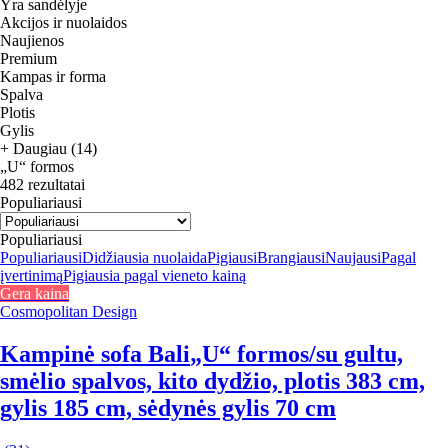
Yra sandėlyje
Akcijos ir nuolaidos
Naujienos
Premium
Kampas ir forma
Spalva
Plotis
Gylis
+ Daugiau (14)
„U“ formos
482 rezultatai
Populiariausi
Populiariausi
Populiariausi
Didžiausia nuolaida
Pigiausi
Brangiausi
Naujausi
Pagal
įvertinimą
Pigiausia pagal vieneto kainą
Gera kaina
Cosmopolitan Design
Kampinė sofa Bali
„U“ formos/su gultu,
smėlio spalvos, kito dydžio, plotis 383 cm,
gylis 185 cm, sėdynės gylis 70 cm