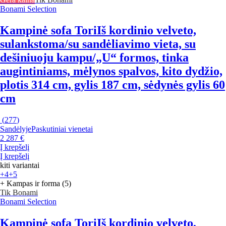
Bonami Selection
Kampinė sofa Tori
Iš kordinio velveto,
sulankstoma/su sandėliavimo vieta, su
dešiniuoju kampu/„U“ formos, tinka
augintiniams, mėlynos spalvos, kito dydžio,
plotis 314 cm, gylis 187 cm, sėdynės gylis 60
cm
(
277
)
Sandėlyje
Paskutiniai vienetai
2 287 €
Į krepšelį
Į krepšelį
kiti variantai
+4
+5
+ Kampas ir forma (5)
Tik Bonami
Bonami Selection
Kampinė sofa Tori
Iš kordinio velveto,