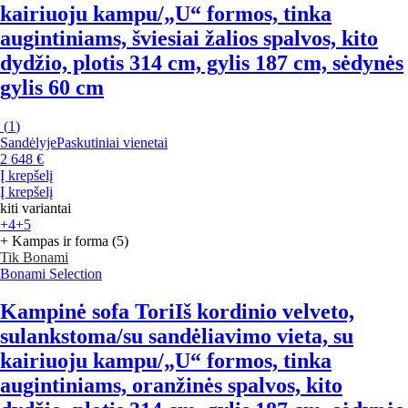
kairiuoju kampu/„U“ formos, tinka
augintiniams, šviesiai žalios spalvos, kito
dydžio, plotis 314 cm, gylis 187 cm, sėdynės
gylis 60 cm
(
1
)
Sandėlyje
Paskutiniai vienetai
2 648 €
Į krepšelį
Į krepšelį
kiti variantai
+4
+5
+ Kampas ir forma (5)
Tik Bonami
Bonami Selection
Kampinė sofa Tori
Iš kordinio velveto,
sulankstoma/su sandėliavimo vieta, su
kairiuoju kampu/„U“ formos, tinka
augintiniams, oranžinės spalvos, kito