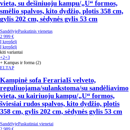
vieta, su dešiniuoju kampu/„U“ formos,
smėlio spalvos, kito dydžio, plotis 358 cm,
gylis 202 cm, sėdynės gylis 53 cm
Sandėlyje
Paskutinis vienetas
2 999 €
Į krepšelį
Į krepšelį
kiti variantai
+2
+3
+ Kampas ir forma (2)
ELTAP
Kampinė sofa Feraria
Iš velveto,
reguliuojama/sulankstoma/su sandėliavimo
vieta, su kairiuoju kampu/„U“ formos,
šviesiai rudos spalvos, kito dydžio, plotis
358 cm, gylis 202 cm, sėdynės gylis 53 cm
Sandėlyje
Paskutiniai vienetai
2 989 €