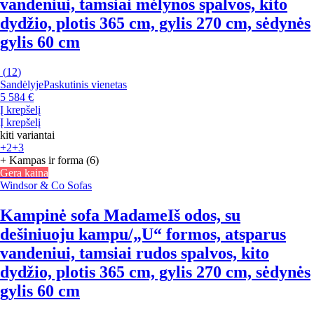
vandeniui, tamsiai mėlynos spalvos, kito
dydžio, plotis 365 cm, gylis 270 cm, sėdynės
gylis 60 cm
(
12
)
Sandėlyje
Paskutinis vienetas
5 584 €
Į krepšelį
Į krepšelį
kiti variantai
+2
+3
+ Kampas ir forma (6)
Gera kaina
Windsor & Co Sofas
Kampinė sofa Madame
Iš odos, su
dešiniuoju kampu/„U“ formos, atsparus
vandeniui, tamsiai rudos spalvos, kito
dydžio, plotis 365 cm, gylis 270 cm, sėdynės
gylis 60 cm