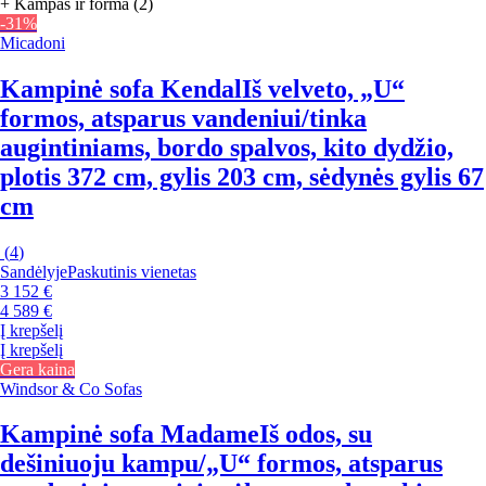
+ Kampas ir forma (2)
-31%
Micadoni
Kampinė sofa Kendal
Iš velveto, „U“
formos, atsparus vandeniui/tinka
augintiniams, bordo spalvos, kito dydžio,
plotis 372 cm, gylis 203 cm, sėdynės gylis 67
cm
(
4
)
Sandėlyje
Paskutinis vienetas
3 152 €
4 589 €
Į krepšelį
Į krepšelį
Gera kaina
Windsor & Co Sofas
Kampinė sofa Madame
Iš odos, su
dešiniuoju kampu/„U“ formos, atsparus