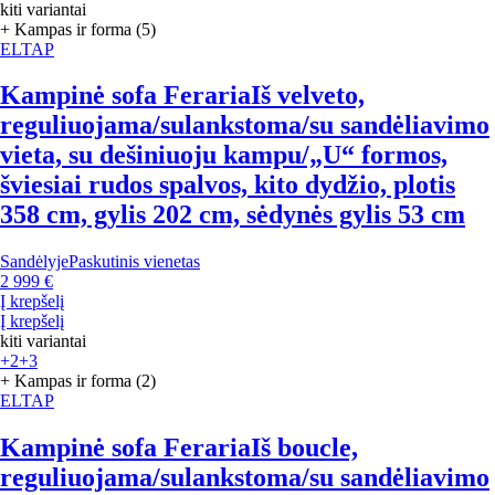
kiti variantai
+ Kampas ir forma (5)
ELTAP
Kampinė sofa Feraria
Iš velveto,
reguliuojama/sulankstoma/su sandėliavimo
vieta, su dešiniuoju kampu/„U“ formos,
šviesiai rudos spalvos, kito dydžio, plotis
358 cm, gylis 202 cm, sėdynės gylis 53 cm
Sandėlyje
Paskutinis vienetas
2 999 €
Į krepšelį
Į krepšelį
kiti variantai
+2
+3
+ Kampas ir forma (2)
ELTAP
Kampinė sofa Feraria
Iš boucle,
reguliuojama/sulankstoma/su sandėliavimo