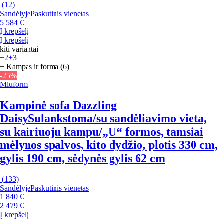
(
12
)
Sandėlyje
Paskutinis vienetas
5 584 €
Į krepšelį
Į krepšelį
kiti variantai
+2
+3
+ Kampas ir forma (6)
-25%
Miuform
Kampinė sofa Dazzling
Daisy
Sulankstoma/su sandėliavimo vieta,
su kairiuoju kampu/„U“ formos, tamsiai
mėlynos spalvos, kito dydžio, plotis 330 cm,
gylis 190 cm, sėdynės gylis 62 cm
(
133
)
Sandėlyje
Paskutinis vienetas
1 840 €
2 479 €
Į krepšelį