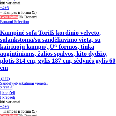
kiti variantai
+4
+5
+ Kampas ir forma (5)
Gera kaina
Tik Bonami
Bonami Selection
Kampinė sofa Tori
Iš kordinio velveto,
sulankstoma/su sandėliavimo vieta, su
kairiuoju kampu/„U“ formos, tinka
augintiniams, žalios spalvos, kito dydžio,
plotis 314 cm, gylis 187 cm, sėdynės gylis 60
cm
(
277
)
Sandėlyje
Paskutiniai vienetai
2 335 €
Į krepšelį
Į krepšelį
kiti variantai
+4
+5
+ Kampas ir forma (5)
Gera kaina
Tik Bonami