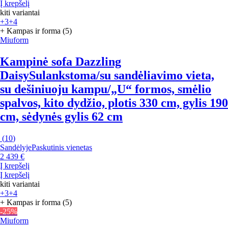
Į krepšelį
kiti variantai
+3
+4
+ Kampas ir forma (5)
Miuform
Kampinė sofa Dazzling
Daisy
Sulankstoma/su sandėliavimo vieta,
su dešiniuoju kampu/„U“ formos, smėlio
spalvos, kito dydžio, plotis 330 cm, gylis 190
cm, sėdynės gylis 62 cm
(
10
)
Sandėlyje
Paskutinis vienetas
2 439 €
Į krepšelį
Į krepšelį
kiti variantai
+3
+4
+ Kampas ir forma (5)
-25%
Miuform