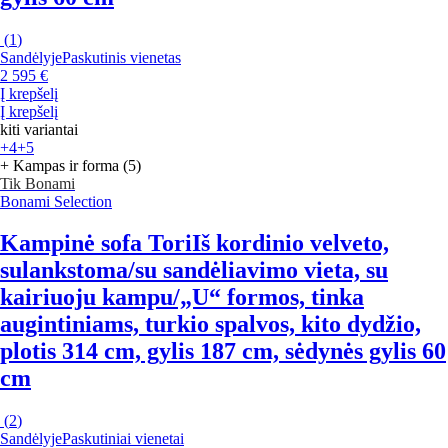
(
1
)
Sandėlyje
Paskutinis vienetas
2 595 €
Į krepšelį
Į krepšelį
kiti variantai
+4
+5
+ Kampas ir forma (5)
Tik Bonami
Bonami Selection
Kampinė sofa Tori
Iš kordinio velveto,
sulankstoma/su sandėliavimo vieta, su
kairiuoju kampu/„U“ formos, tinka
augintiniams, turkio spalvos, kito dydžio,
plotis 314 cm, gylis 187 cm, sėdynės gylis 60
cm
(
2
)
Sandėlyje
Paskutiniai vienetai