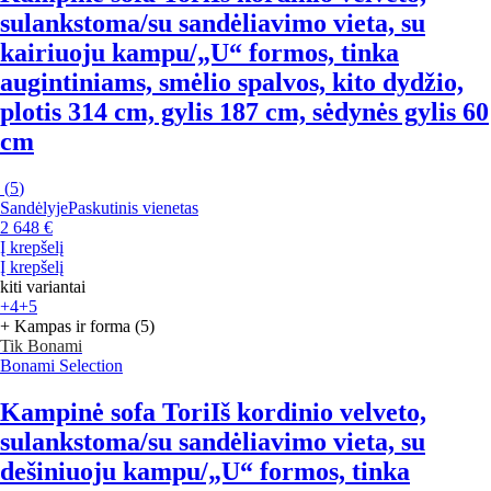
sulankstoma/su sandėliavimo vieta, su
kairiuoju kampu/„U“ formos, tinka
augintiniams, smėlio spalvos, kito dydžio,
plotis 314 cm, gylis 187 cm, sėdynės gylis 60
cm
(
5
)
Sandėlyje
Paskutinis vienetas
2 648 €
Į krepšelį
Į krepšelį
kiti variantai
+4
+5
+ Kampas ir forma (5)
Tik Bonami
Bonami Selection
Kampinė sofa Tori
Iš kordinio velveto,
sulankstoma/su sandėliavimo vieta, su
dešiniuoju kampu/„U“ formos, tinka