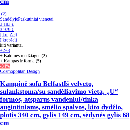
cm
(
2
)
Sandėlyje
Paskutiniai vienetai
3 183 €
3 979 €
Į krepšelį
Į krepšelį
kiti variantai
+2
+3
+ Baldinės medžiagos (2)
+ Kampas ir forma (5)
-34%
Cosmopolitan Design
Kampinė sofa Belfast
Iš velveto,
sulankstoma/su sandėliavimo vieta, „U“
formos, atsparus vandeniui/tinka
augintiniams, smėlio spalvos, kito dydžio,
plotis 340 cm, gylis 149 cm, sėdynės gylis 68
cm