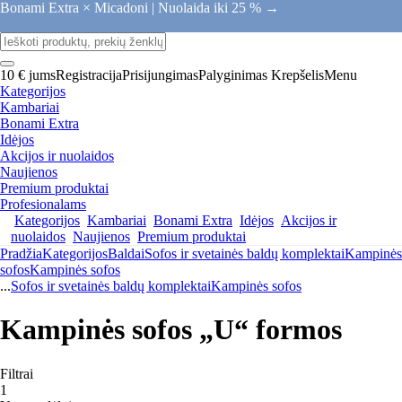
Bonami Extra × Micadoni |
Nuolaida iki 25 % →
10 € jums
Registracija
Prisijungimas
Palyginimas
Krepšelis
Menu
Kategorijos
Kambariai
Bonami Extra
Idėjos
Akcijos ir nuolaidos
Naujienos
Premium produktai
Profesionalams
Kategorijos
Kambariai
Bonami Extra
Idėjos
Akcijos ir
nuolaidos
Naujienos
Premium produktai
Pradžia
Kategorijos
Baldai
Sofos ir svetainės baldų komplektai
Kampinės
sofos
Kampinės sofos
...
Sofos ir svetainės baldų komplektai
Kampinės sofos
Kampinės sofos „U“ formos
Filtrai
1