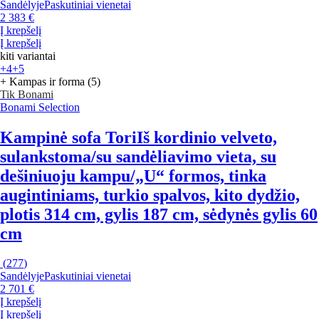
Sandėlyje
Paskutiniai vienetai
2 383 €
Į krepšelį
Į krepšelį
kiti variantai
+4
+5
+ Kampas ir forma (5)
Tik Bonami
Bonami Selection
Kampinė sofa Tori
Iš kordinio velveto,
sulankstoma/su sandėliavimo vieta, su
dešiniuoju kampu/„U“ formos, tinka
augintiniams, turkio spalvos, kito dydžio,
plotis 314 cm, gylis 187 cm, sėdynės gylis 60
cm
(
277
)
Sandėlyje
Paskutiniai vienetai
2 701 €
Į krepšelį
Į krepšelį