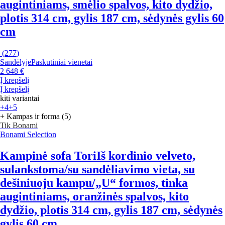
augintiniams, smėlio spalvos, kito dydžio,
plotis 314 cm, gylis 187 cm, sėdynės gylis 60
cm
(
277
)
Sandėlyje
Paskutiniai vienetai
2 648 €
Į krepšelį
Į krepšelį
kiti variantai
+4
+5
+ Kampas ir forma (5)
Tik Bonami
Bonami Selection
Kampinė sofa Tori
Iš kordinio velveto,
sulankstoma/su sandėliavimo vieta, su
dešiniuoju kampu/„U“ formos, tinka
augintiniams, oranžinės spalvos, kito
dydžio, plotis 314 cm, gylis 187 cm, sėdynės
gylis 60 cm