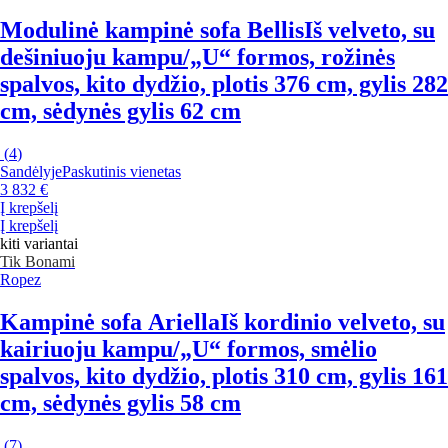
Modulinė kampinė sofa Bellis
Iš velveto, su
dešiniuoju kampu/„U“ formos, rožinės
spalvos, kito dydžio, plotis 376 cm, gylis 282
cm, sėdynės gylis 62 cm
(
4
)
Sandėlyje
Paskutinis vienetas
3 832 €
Į krepšelį
Į krepšelį
kiti variantai
Tik Bonami
Ropez
Kampinė sofa Ariella
Iš kordinio velveto, su
kairiuoju kampu/„U“ formos, smėlio
spalvos, kito dydžio, plotis 310 cm, gylis 161
cm, sėdynės gylis 58 cm
(
7
)