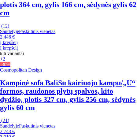
plotis 364 cm, gylis 166 cm, sėdynės gylis 62
cm
(
12
)
Sandėlyje
Paskutinis vienetas
2 446 €
Į krepšelį
Į krepšelį
kiti variantai
+2
-30%
Cosmopolitan Design
Kampinė sofa Bali
Su kairiuoju kampu/„U“
formos, raudonos plytų spalvos, kito
dydžio, plotis 327 cm, gylis 256 cm, sėdynės
gylis 60 cm
(
21
)
Sandėlyje
Paskutinis vienetas
2 743 €
3 919 €