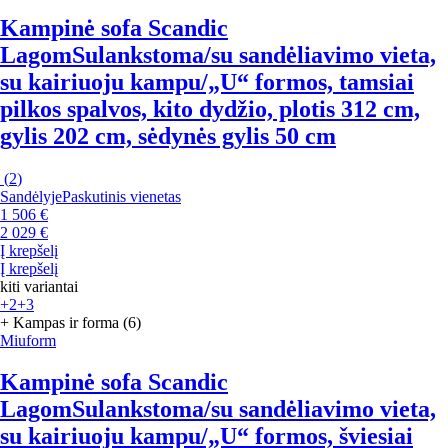
Kampinė sofa Scandic
Lagom
Sulankstoma/su sandėliavimo vieta,
su kairiuoju kampu/„U“ formos, tamsiai
pilkos spalvos, kito dydžio, plotis 312 cm,
gylis 202 cm, sėdynės gylis 50 cm
(
2
)
Sandėlyje
Paskutinis vienetas
1 506 €
2 029 €
Į krepšelį
Į krepšelį
kiti variantai
+2
+3
+ Kampas ir forma (6)
Miuform
Kampinė sofa Scandic
Lagom
Sulankstoma/su sandėliavimo vieta,
su kairiuoju kampu/„U“ formos, šviesiai