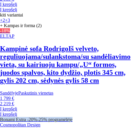
Į krepšelį
Į krepšelį
kiti variantai
+2
+3
+ Kampas ir forma (2)
-18%
ELTAP
Kampinė sofa Rodrigo
Iš velveto,
reguliuojama/sulankstoma/su sandėliavimo
vieta, su kairiuoju kampu/„U“ formos,
juodos spalvos, kito dydžio, plotis 345 cm,
gylis 202 cm, sėdynės gylis 58 cm
Sandėlyje
Paskutinis vienetas
1 799 €
2 219 €
Į krepšelį
Į krepšelį
Bonami Extra -20%
-25% programėlėje
Cosmopolitan Design