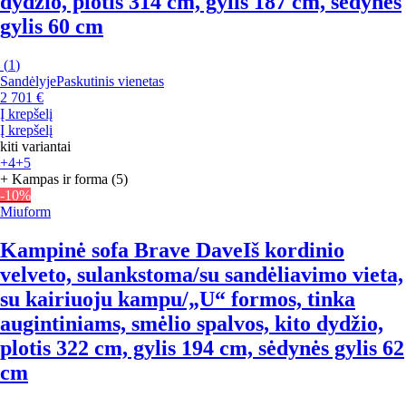
dydžio, plotis 314 cm, gylis 187 cm, sėdynės
gylis 60 cm
(
1
)
Sandėlyje
Paskutinis vienetas
2 701 €
Į krepšelį
Į krepšelį
kiti variantai
+4
+5
+ Kampas ir forma (5)
-10%
Miuform
Kampinė sofa Brave Dave
Iš kordinio
velveto, sulankstoma/su sandėliavimo vieta,
su kairiuoju kampu/„U“ formos, tinka
augintiniams, smėlio spalvos, kito dydžio,
plotis 322 cm, gylis 194 cm, sėdynės gylis 62
cm