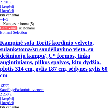
2 701 €
Į krepšelį
Į krepšelį
kiti variantai
+4
+5
+ Kampas ir forma (5)
Gera kaina
Tik Bonami
Bonami Selection
Kampinė sofa Tori
Iš kordinio velveto,
sulankstoma/su sandėliavimo vieta, su
dešiniuoju kampu/„U“ formos, tinka
augintiniams, pilkos spalvos, kito dydžio,
plotis 314 cm, gylis 187 cm, sėdynės gylis 60
cm
(
277
)
Sandėlyje
Paskutiniai vienetai
2 250 €
Į krepšelį
Į krepšelį
kiti variantai