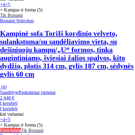
+4
+5
+ Kampas ir forma (5)
Tik Bonami
Bonami Selection
Kampinė sofa Tori
Iš kordinio velveto,
sulankstoma/su sandėliavimo vieta, su
dešiniuoju kampu/„U“ formos, tinka
augintiniams, šviesiai žalios spalvos, kito
dydžio, plotis 314 cm, gylis 187 cm, sėdynės
gylis 60 cm
(
6
)
Sandėlyje
Paskutiniai vienetai
2 648 €
Į krepšelį
Į krepšelį
kiti variantai
+4
+5
+ Kampas ir forma (5)
Gera kaina
Tik Bonami