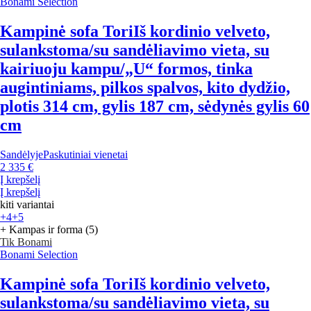
Bonami Selection
Kampinė sofa Tori
Iš kordinio velveto,
sulankstoma/su sandėliavimo vieta, su
kairiuoju kampu/„U“ formos, tinka
augintiniams, pilkos spalvos, kito dydžio,
plotis 314 cm, gylis 187 cm, sėdynės gylis 60
cm
Sandėlyje
Paskutiniai vienetai
2 335 €
Į krepšelį
Į krepšelį
kiti variantai
+4
+5
+ Kampas ir forma (5)
Tik Bonami
Bonami Selection
Kampinė sofa Tori
Iš kordinio velveto,
sulankstoma/su sandėliavimo vieta, su