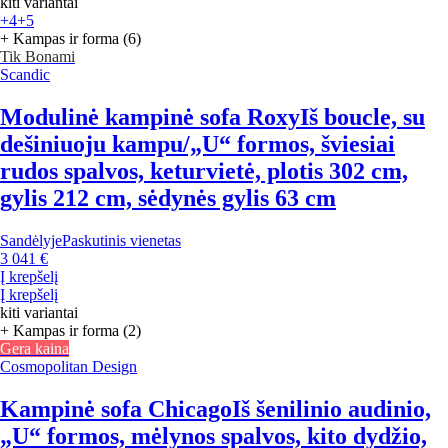
kiti variantai
+4
+5
+ Kampas ir forma (6)
Tik Bonami
Scandic
Modulinė kampinė sofa Roxy
Iš boucle, su
dešiniuoju kampu/„U“ formos, šviesiai
rudos spalvos, keturvietė, plotis 302 cm,
gylis 212 cm, sėdynės gylis 63 cm
Sandėlyje
Paskutinis vienetas
3 041 €
Į krepšelį
Į krepšelį
kiti variantai
+ Kampas ir forma (2)
Gera kaina
Cosmopolitan Design
Kampinė sofa Chicago
Iš šenilinio audinio,
„U“ formos, mėlynos spalvos, kito dydžio,