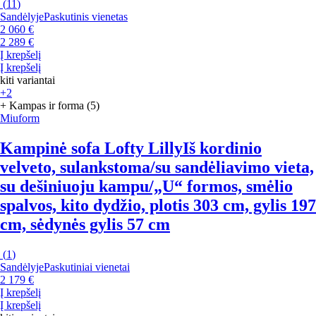
(
11
)
Sandėlyje
Paskutinis vienetas
2 060 €
2 289 €
Į krepšelį
Į krepšelį
kiti variantai
+2
+ Kampas ir forma (5)
Miuform
Kampinė sofa Lofty Lilly
Iš kordinio
velveto, sulankstoma/su sandėliavimo vieta,
su dešiniuoju kampu/„U“ formos, smėlio
spalvos, kito dydžio, plotis 303 cm, gylis 197
cm, sėdynės gylis 57 cm
(
1
)
Sandėlyje
Paskutiniai vienetai
2 179 €
Į krepšelį
Į krepšelį