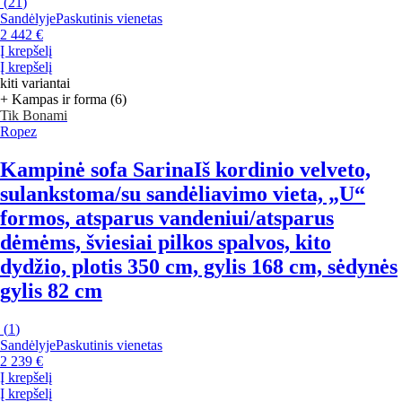
(
21
)
Sandėlyje
Paskutinis vienetas
2 442 €
Į krepšelį
Į krepšelį
kiti variantai
+ Kampas ir forma (6)
Tik Bonami
Ropez
Kampinė sofa Sarina
Iš kordinio velveto,
sulankstoma/su sandėliavimo vieta, „U“
formos, atsparus vandeniui/atsparus
dėmėms, šviesiai pilkos spalvos, kito
dydžio, plotis 350 cm, gylis 168 cm, sėdynės
gylis 82 cm
(
1
)
Sandėlyje
Paskutinis vienetas
2 239 €
Į krepšelį
Į krepšelį