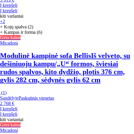
Į krepšelį
Į krepšelį
kiti variantai
+2
+ Kojų spalva (2)
+ Kampas ir forma (6)
Gera kaina
Micadoni
Modulinė kampinė sofa Bellis
Iš velveto, su
dešiniuoju kampu/„U“ formos, šviesiai
rudos spalvos, kito dydžio, plotis 376 cm,
gylis 282 cm, sėdynės gylis 62 cm
(
1
)
Sandėlyje
Paskutinis vienetas
2 768 €
Į krepšelį
Į krepšelį
kiti variantai
Gera kaina
Micadoni