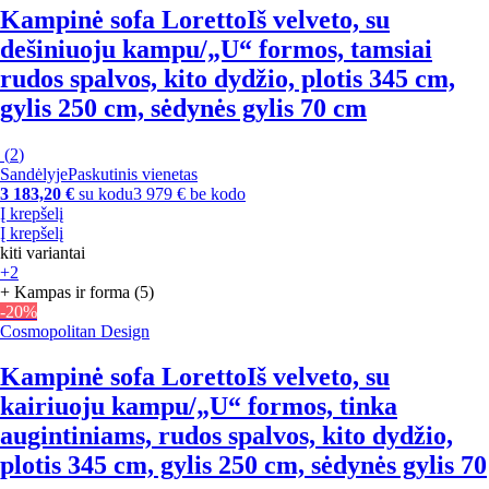
Kampinė sofa Loretto
Iš velveto, su
dešiniuoju kampu/„U“ formos, tamsiai
rudos spalvos, kito dydžio, plotis 345 cm,
gylis 250 cm, sėdynės gylis 70 cm
(
2
)
Sandėlyje
Paskutinis vienetas
3 183,20 €
su kodu
3 979 € be kodo
Į krepšelį
Į krepšelį
kiti variantai
+2
+ Kampas ir forma (5)
-20%
Cosmopolitan Design
Kampinė sofa Loretto
Iš velveto, su
kairiuoju kampu/„U“ formos, tinka
augintiniams, rudos spalvos, kito dydžio,
plotis 345 cm, gylis 250 cm, sėdynės gylis 70