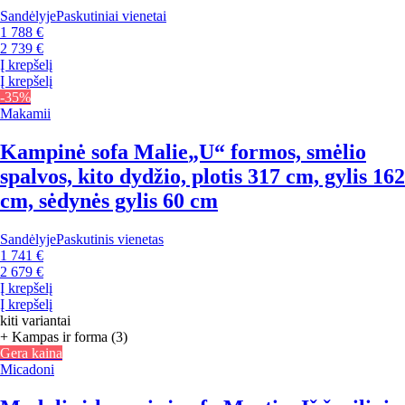
Sandėlyje
Paskutiniai vienetai
1 788 €
2 739 €
Į krepšelį
Į krepšelį
-35%
Makamii
Kampinė sofa Malie
„U“ formos, smėlio
spalvos, kito dydžio, plotis 317 cm, gylis 162
cm, sėdynės gylis 60 cm
Sandėlyje
Paskutinis vienetas
1 741 €
2 679 €
Į krepšelį
Į krepšelį
kiti variantai
+ Kampas ir forma (3)
Gera kaina
Micadoni