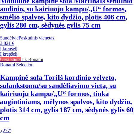
Modulinė kampinė sofa Martina
Iš šenilinio
audinio, su kairiuoju kampu/„U“ formos,
smėlio spalvos, kito dydžio, plotis 406 cm,
gylis 280 cm, sėdynės gylis 75 cm
Sandėlyje
Paskutinis vienetas
3 821 €
Į krepšelį
Į krepšelį
Gera kaina
Tik Bonami
Bonami Selection
Kampinė sofa Tori
Iš kordinio velveto,
sulankstoma/su sandėliavimo vieta, su
kairiuoju kampu/„U“ formos, tinka
augintiniams, mėlynos spalvos, kito dydžio,
plotis 314 cm, gylis 187 cm, sėdynės gylis 60
cm
(
277
)