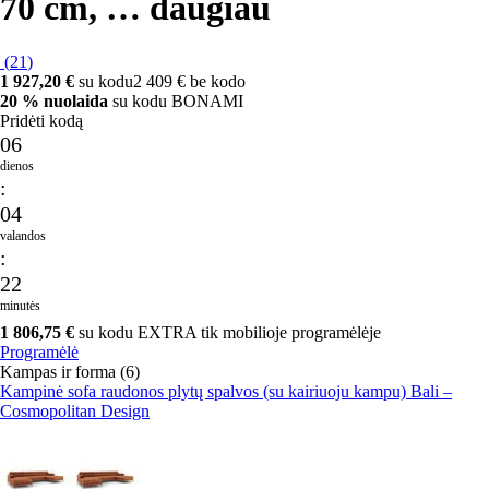
70 cm
, …
daugiau
(
21
)
1 927,20 €
su kodu
2 409 € be kodo
20 % nuolaida
su kodu BONAMI
Pridėti kodą
06
dienos
:
04
valandos
:
22
minutės
1 806,75 €
su kodu EXTRA tik mobilioje programėlėje
Programėlė
Kampas ir forma (6)
Kampinė sofa raudonos plytų spalvos (su kairiuoju kampu) Bali –
Cosmopolitan Design