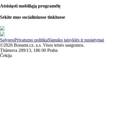
Atsisiųsti mobiliąją programėlę
Sekite mus socialiniuose tinkluose
Sąlygos
Privatumo politika
Slapukų taisyklės ir nustatymai
©2026 Bonami.cz, a.s. Visos teisės saugomos.
Thámova 289/13, 186 00 Praha
Čekija