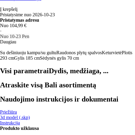
Į krepšelį
Pristatysime nuo 2026‑10‑23
Pristatymas adresu
Nuo 104,99 €
·
Nuo 10‑23 Pen
Daugiau
Su dešiniuoju kampu/su gultu
Raudonos plytų spalvos
Keturvietė
Plotis
293 cm
Gylis 185 cm
Sėdynės gylis 70 cm
Visi parametrai
Dydis, medžiaga, ...
Atraskite visą Bali asortimentą
Naudojimo instrukcijos ir dokumentai
Priežiūra
3d model (.skp)
Instrukcija
Produkto užklausa