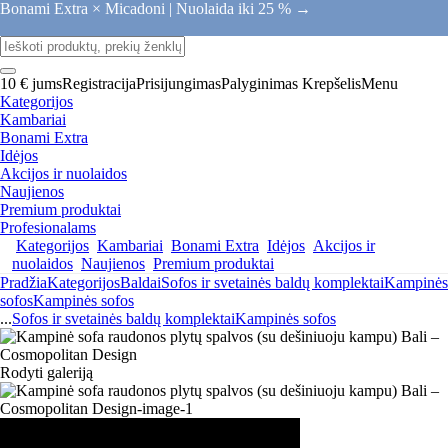
Bonami Extra × Micadoni |
Nuolaida iki 25 % →
10 € jums
Registracija
Prisijungimas
Palyginimas
Krepšelis
Menu
Kategorijos
Kambariai
Bonami Extra
Idėjos
Akcijos ir nuolaidos
Naujienos
Premium produktai
Profesionalams
Kategorijos
Kambariai
Bonami Extra
Idėjos
Akcijos ir
nuolaidos
Naujienos
Premium produktai
Pradžia
Kategorijos
Baldai
Sofos ir svetainės baldų komplektai
Kampinės
sofos
Kampinės sofos
...
Sofos ir svetainės baldų komplektai
Kampinės sofos
Rodyti galeriją