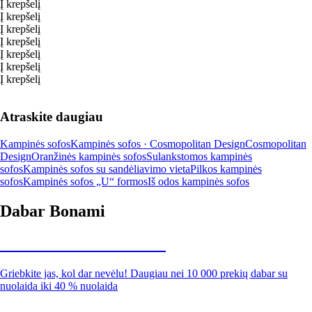
Į krepšelį
Į krepšelį
Į krepšelį
Į krepšelį
Į krepšelį
Į krepšelį
Į krepšelį
Atraskite daugiau
Kampinės sofos
Kampinės sofos · Cosmopolitan Design
Cosmopolitan
Design
Oranžinės kampinės sofos
Sulankstomos kampinės
sofos
Kampinės sofos su sandėliavimo vieta
Pilkos kampinės
sofos
Kampinės sofos „U“ formos
Iš odos kampinės sofos
Dabar Bonami
Summer Sale iki -40 %
Griebkite jas, kol dar nevėlu! Daugiau nei 10 000 prekių dabar su
nuolaida iki 40 % nuolaida