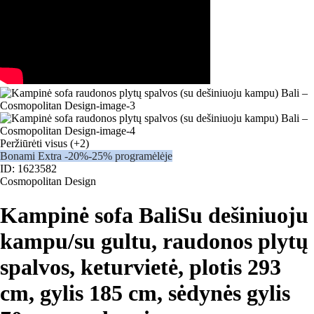
Peržiūrėti visus
(+2)
Bonami Extra -20%
-25% programėlėje
ID: 1623582
Cosmopolitan Design
Kampinė sofa Bali
Su dešiniuoju
kampu/su gultu, raudonos plytų
spalvos, keturvietė, plotis 293
cm, gylis 185 cm, sėdynės gylis