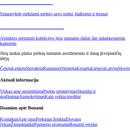
Sodas su nuolaida
Sutaupykite pirkdami prekes savo sodui, balkonui ir terasai
Premium su nuolaida
Atrinktos premium kolekcijos jūsų namams dabar dar palankesnėmis
kainomis
Jūsų laukia platus prekių namams asortimentas ir daug įkvepiančių
idėjų
Čekija
Lenkija
Slovakija
Rumunija
Vengrija
Kroatija
Lietuva
Latvija
Slovėn
Aktuali informacija
Viskas apie apsipirkimą
Prekių pristatymas
Skundai ir
grąžinimai
Apmokėjimas
Kaip veikia kreditai
Išsamiau apie Bonami
Kontaktai
Apie mus
Prekiniai ženklai
Dovanų
čekiai
Žiniasklaidai
Partnerių programa
Bonami verslui