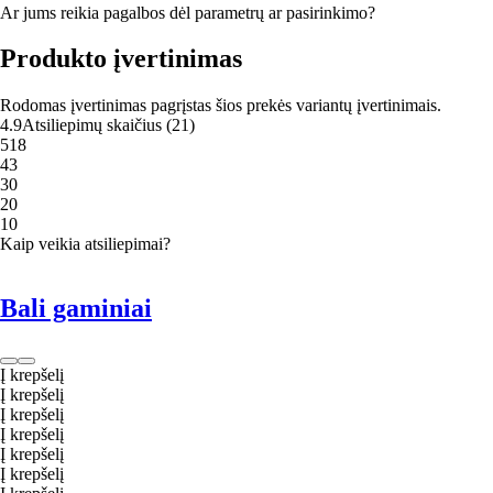
Ar jums reikia pagalbos dėl parametrų ar pasirinkimo?
Produkto įvertinimas
Rodomas įvertinimas pagrįstas šios prekės variantų įvertinimais.
4.9
Atsiliepimų skaičius
(
21
)
5
18
4
3
3
0
2
0
1
0
Kaip veikia atsiliepimai?
Bali gaminiai
Į krepšelį
Į krepšelį
Į krepšelį
Į krepšelį
Į krepšelį
Į krepšelį