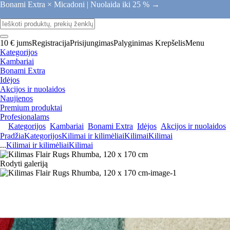
Bonami Extra × Micadoni |
Nuolaida iki 25 % →
10 € jums
Registracija
Prisijungimas
Palyginimas
Krepšelis
Menu
Kategorijos
Kambariai
Bonami Extra
Idėjos
Akcijos ir nuolaidos
Naujienos
Premium produktai
Profesionalams
Kategorijos
Kambariai
Bonami Extra
Idėjos
Akcijos ir nuolaidos
Pradžia
Kategorijos
Kilimai ir kilimėliai
Kilimai
Kilimai
...
Kilimai ir kilimėliai
Kilimai
Rodyti galeriją