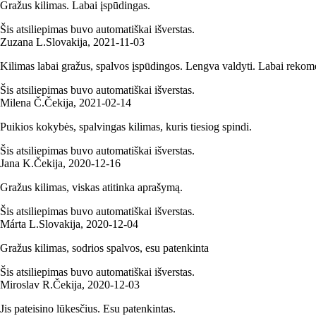
Gražus kilimas. Labai įspūdingas.
Šis atsiliepimas buvo automatiškai išverstas.
Zuzana L.
Slovakija
,
2021‑11‑03
Kilimas labai gražus, spalvos įspūdingos. Lengva valdyti. Labai reko
Šis atsiliepimas buvo automatiškai išverstas.
Milena Č.
Čekija
,
2021‑02‑14
Puikios kokybės, spalvingas kilimas, kuris tiesiog spindi.
Šis atsiliepimas buvo automatiškai išverstas.
Jana K.
Čekija
,
2020‑12‑16
Gražus kilimas, viskas atitinka aprašymą.
Šis atsiliepimas buvo automatiškai išverstas.
Márta L.
Slovakija
,
2020‑12‑04
Gražus kilimas, sodrios spalvos, esu patenkinta
Šis atsiliepimas buvo automatiškai išverstas.
Miroslav R.
Čekija
,
2020‑12‑03
Jis pateisino lūkesčius. Esu patenkintas.