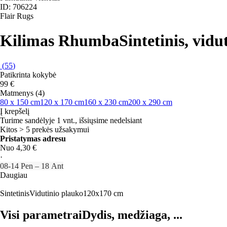
ID: 706224
Flair Rugs
Kilimas Rhumba
Sintetinis, vid
(
55
)
Patikrinta kokybė
99 €
Matmenys (4)
80 x 150 cm
120 x 170 cm
160 x 230 cm
200 x 290 cm
Į krepšelį
Turime sandėlyje 1 vnt., išsiųsime nedelsiant
Kitos > 5 prekės užsakymui
Pristatymas adresu
Nuo 4,30 €
·
08‑14 Pen – 18 Ant
Daugiau
Sintetinis
Vidutinio plauko
120x170 cm
Visi parametrai
Dydis, medžiaga, ...