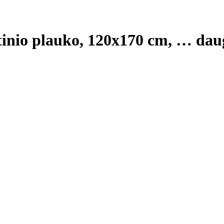
utinio plauko, 120x170 cm
, …
dau