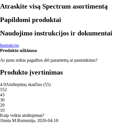
Atraskite visą Spectrum asortimentą
Papildomi produktai
Naudojimo instrukcijos ir dokumentai
Instrukcija
Produkto užklausa
Ar jums reikia pagalbos dėl parametrų ar pasirinkimo?
Produkto įvertinimas
4.9
Atsiliepimų skaičius
(
55
)
5
52
4
3
3
0
2
0
1
0
Kaip veikia atsiliepimai?
J
Janta M.
Rumunija
,
2026‑04‑18