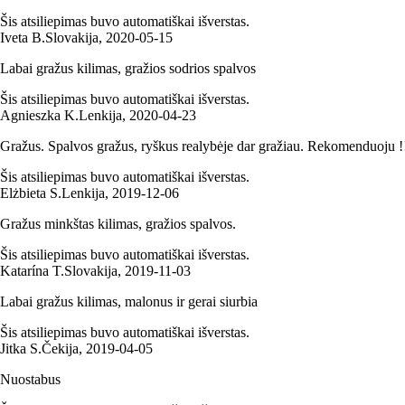
Šis atsiliepimas buvo automatiškai išverstas.
Iveta B.
Slovakija
,
2020‑05‑15
Labai gražus kilimas, gražios sodrios spalvos
Šis atsiliepimas buvo automatiškai išverstas.
Agnieszka K.
Lenkija
,
2020‑04‑23
Gražus. Spalvos gražus, ryškus realybėje dar gražiau. Rekomenduoju !
Šis atsiliepimas buvo automatiškai išverstas.
Elżbieta S.
Lenkija
,
2019‑12‑06
Gražus minkštas kilimas, gražios spalvos.
Šis atsiliepimas buvo automatiškai išverstas.
Katarína T.
Slovakija
,
2019‑11‑03
Labai gražus kilimas, malonus ir gerai siurbia
Šis atsiliepimas buvo automatiškai išverstas.
Jitka S.
Čekija
,
2019‑04‑05
Nuostabus