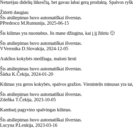
Neturėjau didelių lūkesčių, bet gavau labai gerą produktą. Spalvos ryšk
Žiūrėti daugiau
Šis atsiliepimas buvo automatiškai išverstas.
P
Predescu M.
Rumunija
,
2025‑06‑15
Šis kilimas yra nuostabus. Jis mane džiugina, kai į jį žiūriu 🙂
Šis atsiliepimas buvo automatiškai išverstas.
V
Veronika D.
Slovakija
,
2024‑12‑05
Aukštos kokybės medžiaga, maloni liesti
Šis atsiliepimas buvo automatiškai išverstas.
Šárka K.
Čekija
,
2024‑01‑20
Kilimas yra geros kokybės, spalvos gražios. Vienintelis minusas yra tai, 
Šis atsiliepimas buvo automatiškai išverstas.
Zdeňka T.
Čekija
,
2023‑10‑05
Kambarį pagyvino spalvingas kilimas.
Šis atsiliepimas buvo automatiškai išverstas.
Lucyna P.
Lenkija
,
2023‑03‑16