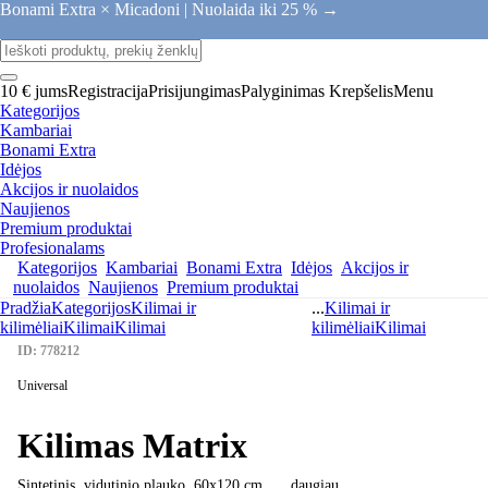
Bonami Extra × Micadoni |
Nuolaida iki 25 % →
10 € jums
Registracija
Prisijungimas
Palyginimas
Krepšelis
Menu
Kategorijos
Kambariai
Bonami Extra
Idėjos
Akcijos ir nuolaidos
Naujienos
Premium produktai
Profesionalams
Kategorijos
Kambariai
Bonami Extra
Idėjos
Akcijos ir
nuolaidos
Naujienos
Premium produktai
Pradžia
Kategorijos
Kilimai ir
...
Kilimai ir
kilimėliai
Kilimai
Kilimai
kilimėliai
Kilimai
ID: 778212
Universal
Kilimas Matrix
Sintetinis, vidutinio plauko, 60x120 cm
, …
daugiau