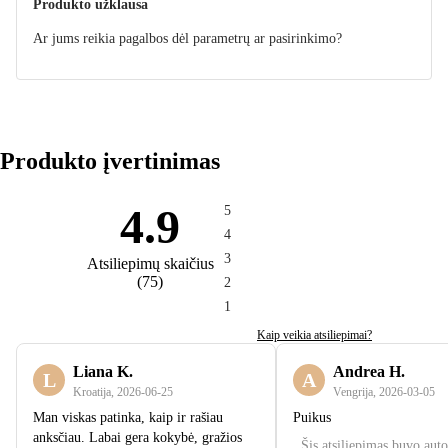
Produkto užklausa
Ar jums reikia pagalbos dėl parametrų ar pasirinkimo?
Produkto įvertinimas
4.9
5
4
3
Atsiliepimų skaičius
(
75
)
2
1
Kaip veikia atsiliepimai?
Liana K.
Andrea H.
L
A
Kroatija
,
2026‑06‑25
Vengrija
,
2026‑03‑05
Man viskas patinka, kaip ir rašiau
Puikus
anksčiau. Labai gera kokybė, gražios
Šis atsiliepimas buvo aut