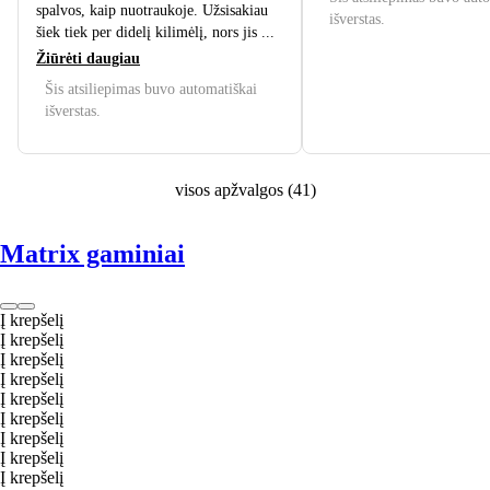
spalvos, kaip nuotraukoje. Užsisakiau
išverstas.
šiek tiek per didelį kilimėlį, nors jis ...
Žiūrėti daugiau
Šis atsiliepimas buvo automatiškai
išverstas.
visos apžvalgos
(
41
)
Matrix gaminiai
Į krepšelį
Į krepšelį
Į krepšelį
Į krepšelį
Į krepšelį
Į krepšelį
Į krepšelį
Į krepšelį
Į krepšelį