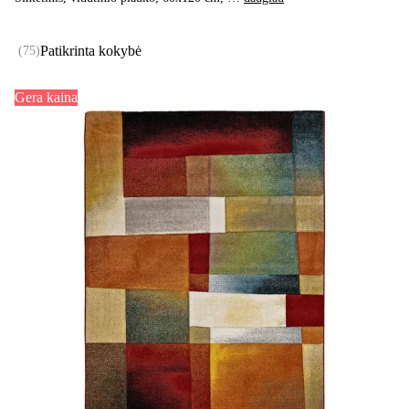
Patikrinta kokybė
(
75
)
Gera kaina