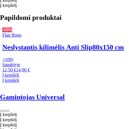
Į krepšelį
Į krepšelį
Papildomi produktai
-16%
Flair Rugs
Neslystantis kilimėlis Anti Slip
80x150 cm
(
109
)
Sandėlyje
12,50 €
14,90 €
Į krepšelį
Į krepšelį
Gamintojas Universal
Į krepšelį
Į krepšelį
Į krepšelį