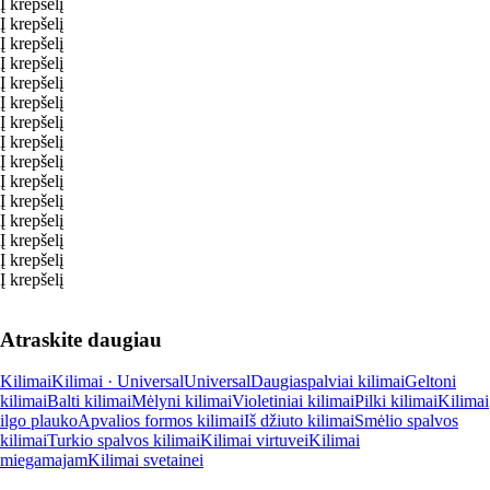
Į krepšelį
Į krepšelį
Į krepšelį
Į krepšelį
Į krepšelį
Į krepšelį
Į krepšelį
Į krepšelį
Į krepšelį
Į krepšelį
Į krepšelį
Į krepšelį
Į krepšelį
Į krepšelį
Į krepšelį
Atraskite daugiau
Kilimai
Kilimai · Universal
Universal
Daugiaspalviai kilimai
Geltoni
kilimai
Balti kilimai
Mėlyni kilimai
Violetiniai kilimai
Pilki kilimai
Kilimai
ilgo plauko
Apvalios formos kilimai
Iš džiuto kilimai
Smėlio spalvos
kilimai
Turkio spalvos kilimai
Kilimai virtuvei
Kilimai
miegamajam
Kilimai svetainei