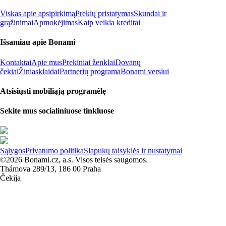
Viskas apie apsipirkimą
Prekių pristatymas
Skundai ir
grąžinimai
Apmokėjimas
Kaip veikia kreditai
Išsamiau apie Bonami
Kontaktai
Apie mus
Prekiniai ženklai
Dovanų
čekiai
Žiniasklaidai
Partnerių programa
Bonami verslui
Atsisiųsti mobiliąją programėlę
Sekite mus socialiniuose tinkluose
Sąlygos
Privatumo politika
Slapukų taisyklės ir nustatymai
©2026 Bonami.cz, a.s. Visos teisės saugomos.
Thámova 289/13, 186 00 Praha
Čekija