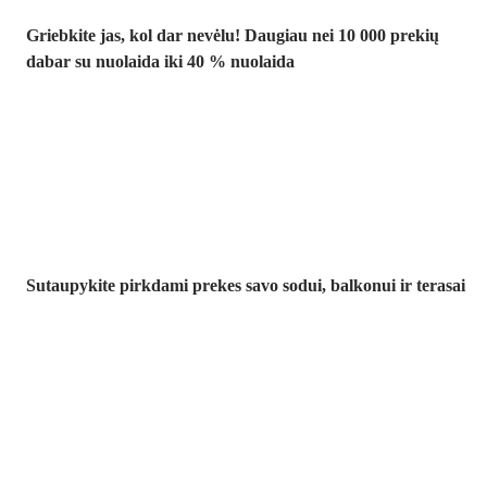
Griebkite jas, kol dar nevėlu! Daugiau nei 10 000 prekių
dabar su nuolaida iki 40 % nuolaida
Sodas su
nuolaida
Sutaupykite pirkdami prekes savo sodui, balkonui ir terasai
Premium su
nuolaida