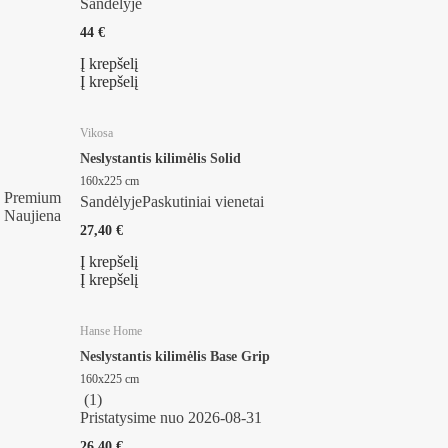
Sandėlyje
44 €
Į krepšelį
Į krepšelį
Vikosa
Neslystantis kilimėlis Solid
160x225 cm
Premium
Sandėlyje
Paskutiniai vienetai
Naujiena
27,40 €
Į krepšelį
Į krepšelį
Hanse Home
Neslystantis kilimėlis Base Grip
160x225 cm
(
1
)
Pristatysime nuo 2026‑08‑31
26,40 €