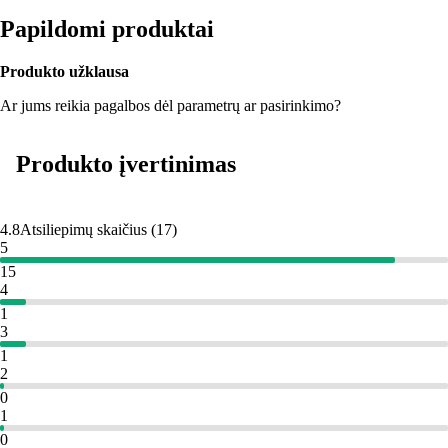
Papildomi produktai
Produkto užklausa
Ar jums reikia pagalbos dėl parametrų ar pasirinkimo?
Produkto įvertinimas
4.8
Atsiliepimų skaičius
(
17
)
5
15
4
1
3
1
2
0
1
0