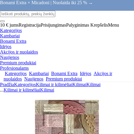
Bonami Extra × Micadoni |
Nuolaida iki 25 % →
10 € jums
Registracija
Prisijungimas
Palyginimas
Krepšelis
Menu
Kategorijos
Kambariai
Bonami Extra
Idėjos
Akcijos ir nuolaidos
Naujienos
Premium produktai
Profesionalams
Kategorijos
Kambariai
Bonami Extra
Idėjos
Akcijos ir
nuolaidos
Naujienos
Premium produktai
Pradžia
Kategorijos
Kilimai ir kilimėliai
Kilimai
Kilimai
...
Kilimai ir kilimėliai
Kilimai