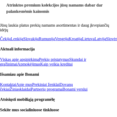
Atrinktos premium kolekcijos jūsų namams dabar dar
palankesnėmis kainomis
Jūsų laukia platus prekių namams asortimentas ir daug įkvepiančių
idėjų
Čekija
Lenkija
Slovakija
Rumunija
Vengrija
Kroatija
Lietuva
Latvija
Slovėn
Aktuali informacija
Viskas apie apsipirkimą
Prekių pristatymas
Skundai ir
grąžinimai
Apmokėjimas
Kaip veikia kreditai
Išsamiau apie Bonami
Kontaktai
Apie mus
Prekiniai ženklai
Dovanų
čekiai
Žiniasklaidai
Partnerių programa
Bonami verslui
Atsisiųsti mobiliąją programėlę
Sekite mus socialiniuose tinkluose