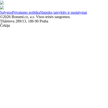
Sąlygos
Privatumo politika
Slapukų taisyklės ir nustatymai
©2026 Bonami.cz, a.s. Visos teisės saugomos.
Thámova 289/13, 186 00 Praha
Čekija