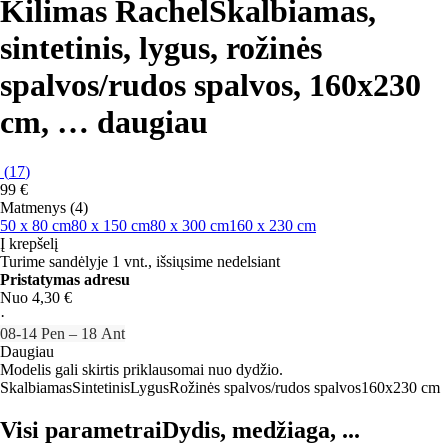
Kilimas Rachel
Skalbiamas,
sintetinis, lygus, rožinės
spalvos/rudos spalvos, 160x230
cm
, …
daugiau
(
17
)
99 €
Matmenys (4)
50 x 80 cm
80 x 150 cm
80 x 300 cm
160 x 230 cm
Į krepšelį
Turime sandėlyje 1 vnt., išsiųsime nedelsiant
Pristatymas adresu
Nuo 4,30 €
·
08‑14 Pen – 18 Ant
Daugiau
Modelis gali skirtis priklausomai nuo dydžio.
Skalbiamas
Sintetinis
Lygus
Rožinės spalvos/rudos spalvos
160x230 cm
Visi parametrai
Dydis, medžiaga, ...