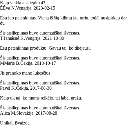
Kaip veikia atsiliepimai?
É
Éva N.
Vengrija
,
2023‑02‑15
Esu juo patenkintas. Vieną iš šių kilimų jau turiu, todėl nusipirkau dar
du
Šis atsiliepimas buvo automatiškai išverstas.
T
Tamásné K.
Vengrija
,
2021‑10‑30
Esu patenkintas produktu. Gavau tai, ko tikėjausi.
Šis atsiliepimas buvo automatiškai išverstas.
M
Marie B.
Čekija
,
2018‑10‑17
Jis pranoko mano lūkesčius
Šis atsiliepimas buvo automatiškai išverstas.
Pavel K.
Čekija
,
2017‑08‑30
Kaip tik tai, ko mums reikėjo, tai labai gražu.
Šis atsiliepimas buvo automatiškai išverstas.
Alica M.
Slovakija
,
2017‑08‑28
Unikali išvaizda