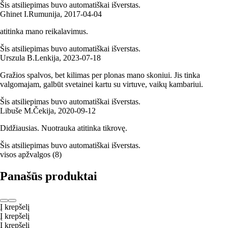
Šis atsiliepimas buvo automatiškai išverstas.
Ghinet I.
Rumunija
,
2017‑04‑04
atitinka mano reikalavimus.
Šis atsiliepimas buvo automatiškai išverstas.
Urszula B.
Lenkija
,
2023‑07‑18
Gražios spalvos, bet kilimas per plonas mano skoniui. Jis tinka
valgomajam, galbūt svetainei kartu su virtuve, vaikų kambariui.
Šis atsiliepimas buvo automatiškai išverstas.
Libuše M.
Čekija
,
2020‑09‑12
Didžiausias. Nuotrauka atitinka tikrovę.
Šis atsiliepimas buvo automatiškai išverstas.
visos apžvalgos
(
8
)
Panašūs produktai
Į krepšelį
Į krepšelį
Į krepšelį