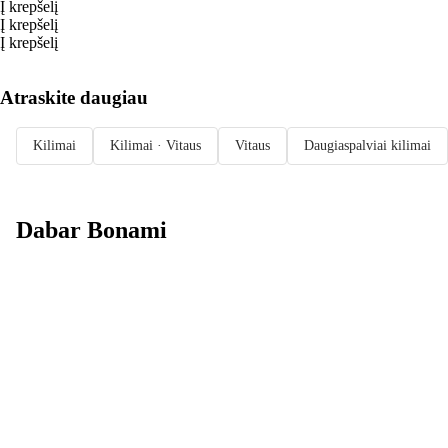
Į krepšelį
Į krepšelį
Į krepšelį
Atraskite daugiau
Kilimai
Kilimai · Vitaus
Vitaus
Daugiaspalviai kilimai
Dabar Bonami
Summer Sale
iki -40 %