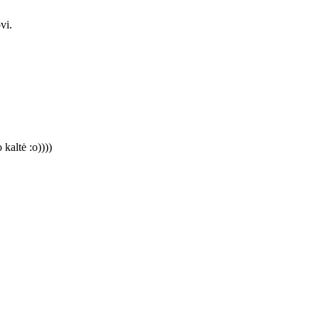
vi.
 kaltė :o))))