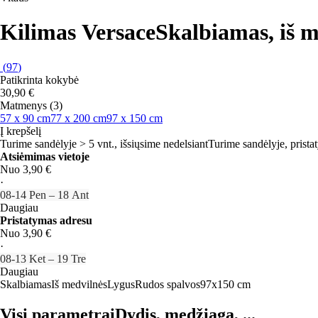
Kilimas Versace
Skalbiamas, iš m
(
97
)
Patikrinta kokybė
30,90 €
Matmenys (3)
57 x 90 cm
77 x 200 cm
97 x 150 cm
Į krepšelį
Turime sandėlyje > 5 vnt., išsiųsime nedelsiant
Turime sandėlyje, prista
Atsiėmimas vietoje
Nuo 3,90 €
·
08‑14 Pen – 18 Ant
Daugiau
Pristatymas adresu
Nuo 3,90 €
·
08‑13 Ket – 19 Tre
Daugiau
Skalbiamas
Iš medvilnės
Lygus
Rudos spalvos
97x150 cm
Visi parametrai
Dydis, medžiaga, ...