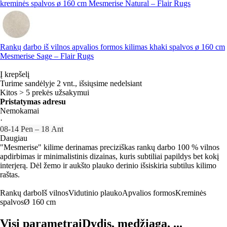
kreminės spalvos ø 160 cm Mesmerise Natural – Flair Rugs
Rankų darbo iš vilnos apvalios formos kilimas khaki spalvos ø 160 cm
Mesmerise Sage – Flair Rugs
Į krepšelį
Turime sandėlyje 2 vnt., išsiųsime nedelsiant
Kitos > 5 prekės užsakymui
Pristatymas adresu
Nemokamai
·
08‑14 Pen – 18 Ant
Daugiau
"Mesmerise" kilime derinamas preciziškas rankų darbo 100 % vilnos
apdirbimas ir minimalistinis dizainas, kuris subtiliai papildys bet kokį
interjerą. Dėl žemo ir aukšto plauko derinio išsiskiria subtilus kilimo
raštas.
Rankų darbo
Iš vilnos
Vidutinio plauko
Apvalios formos
Kreminės
spalvos
Ø 160 cm
Visi parametrai
Dydis, medžiaga, ...