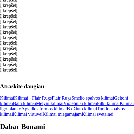
Į krepšelį
Į krepšelį
Į krepšelį
Į krepšelį
Į krepšelį
Į krepšelį
Į krepšelį
Į krepšelį
Į krepšelį
Į krepšelį
Į krepšelį
Į krepšelį
Į krepšelį
Atraskite daugiau
Kilimai
Kilimai · Flair Rugs
Flair Rugs
Smėlio spalvos kilimai
Geltoni
kilimai
Balti kilimai
Mėlyni kilimai
Violetiniai kilimai
Pilki kilimai
Kilimai
ilgo plauko
Apvalios formos kilimai
Iš džiuto kilimai
Turkio spalvos
kilimai
Kilimai virtuvei
Kilimai miegamajam
Kilimai svetainei
Dabar Bonami