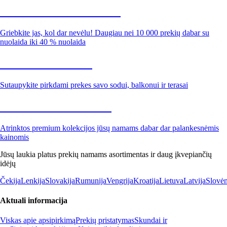
Summer Sale iki -40 %
Griebkite jas, kol dar nevėlu! Daugiau nei 10 000 prekių dabar su
nuolaida iki 40 % nuolaida
Sodas su nuolaida
Sutaupykite pirkdami prekes savo sodui, balkonui ir terasai
Premium su nuolaida
Atrinktos premium kolekcijos jūsų namams dabar dar palankesnėmis
kainomis
Jūsų laukia platus prekių namams asortimentas ir daug įkvepiančių
idėjų
Čekija
Lenkija
Slovakija
Rumunija
Vengrija
Kroatija
Lietuva
Latvija
Slovėn
Aktuali informacija
Viskas apie apsipirkimą
Prekių pristatymas
Skundai ir