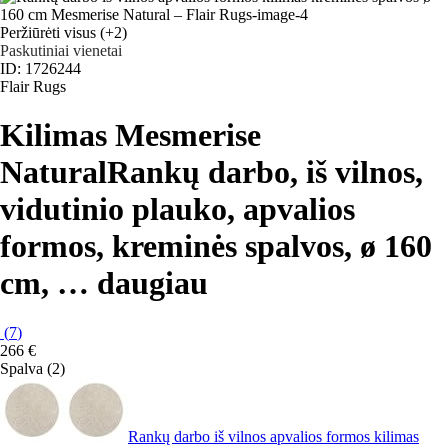
Peržiūrėti visus
(+2)
Paskutiniai vienetai
ID: 1726244
Flair Rugs
Kilimas Mesmerise
Natural
Rankų darbo, iš vilnos,
vidutinio plauko, apvalios
formos, kreminės spalvos, ø 160
cm
, …
daugiau
(
7
)
266 €
Spalva (2)
Rankų darbo iš vilnos apvalios formos kilimas