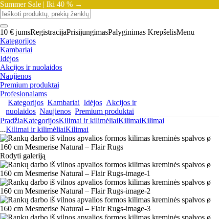
Summer Sale |
Iki 40 % →
10 € jums
Registracija
Prisijungimas
Palyginimas
Krepšelis
Menu
Kategorijos
Kambariai
Idėjos
Akcijos ir nuolaidos
Naujienos
Premium produktai
Profesionalams
Kategorijos
Kambariai
Idėjos
Akcijos ir
nuolaidos
Naujienos
Premium produktai
Pradžia
Kategorijos
Kilimai ir kilimėliai
Kilimai
Kilimai
...
Kilimai ir kilimėliai
Kilimai
Rodyti galeriją