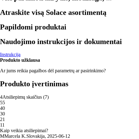
Atraskite visą Solace asortimentą
Papildomi produktai
Naudojimo instrukcijos ir dokumentai
Instrukcija
Produkto užklausa
Ar jums reikia pagalbos dėl parametrų ar pasirinkimo?
Produkto įvertinimas
4
Atsiliepimų skaičius
(
7
)
5
5
4
0
3
0
2
1
1
1
Kaip veikia atsiliepimai?
M
Marcela K.
Slovakija
,
2025‑06‑12