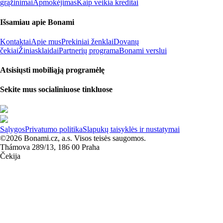
grąžinimai
Apmokėjimas
Kaip veikia kreditai
Išsamiau apie Bonami
Kontaktai
Apie mus
Prekiniai ženklai
Dovanų
čekiai
Žiniasklaidai
Partnerių programa
Bonami verslui
Atsisiųsti mobiliąją programėlę
Sekite mus socialiniuose tinkluose
Sąlygos
Privatumo politika
Slapukų taisyklės ir nustatymai
©2026 Bonami.cz, a.s. Visos teisės saugomos.
Thámova 289/13, 186 00 Praha
Čekija