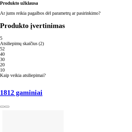
Produkto užklausa
Ar jums reikia pagalbos dėl parametrų ar pasirinkimo?
Produkto įvertinimas
5
Atsiliepimų skaičius
(
2
)
5
2
4
0
3
0
2
0
1
0
Kaip veikia atsiliepimai?
1812 gaminiai