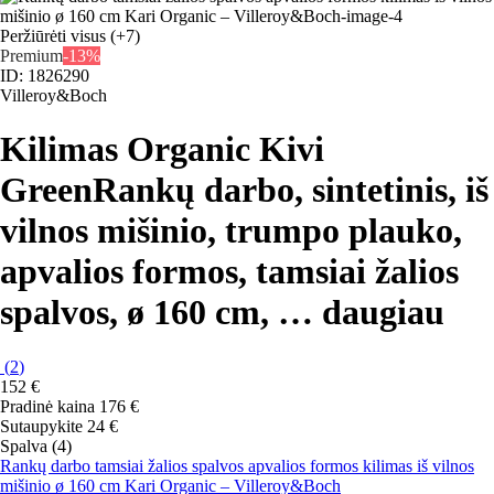
Peržiūrėti visus
(+7)
Premium
-13%
ID: 1826290
Villeroy&Boch
Kilimas Organic Kivi
Green
Rankų darbo, sintetinis, iš
vilnos mišinio, trumpo plauko,
apvalios formos, tamsiai žalios
spalvos, ø 160 cm
, …
daugiau
(
2
)
152 €
Pradinė kaina
176 €
Sutaupykite 24 €
Spalva (4)
Rankų darbo tamsiai žalios spalvos apvalios formos kilimas iš vilnos
mišinio ø 160 cm Kari Organic – Villeroy&Boch