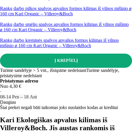
Rankų darbo pilkos spalvos apvalios formos kilimas iš vilnos mišinio ø
160 cm Kari Organic – Villeroy&Boch
Rankų darbo smėlio spalvos apvalios formos kilimas iš vilnos mišinio
ø 160 cm Kari Organic – Villeroy&Boch
Rankų darbo kreminės spalvos apvalios formos kilimas iš vilnos
mišinio ø 160 cm Kari Organic – Villeroy&Boch
Į KREPŠELĮ
Turime sandėlyje > 5 vnt., išsiųsime nedelsiant
Turime sandėlyje,
pristatysime nedelsiant
Pristatymas adresu
Nuo 4,30 €
·
08‑14 Pen – 18 Ant
Daugiau
Šiai prekei negali būti taikomas joks nuolaidos kodas ar kreditai
Kari Ekologiškas apvalus kilimas iš
Villeroy&Boch. Jis austas rankomis iš