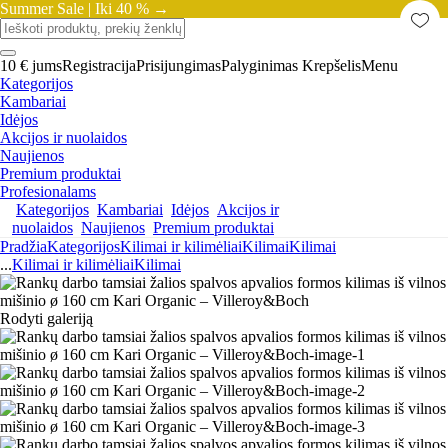
Summer Sale |
Iki 40 % →
10 € jums
Registracija
Prisijungimas
Palyginimas
Krepšelis
Menu
Kategorijos
Kambariai
Idėjos
Akcijos ir nuolaidos
Naujienos
Premium produktai
Profesionalams
Kategorijos
Kambariai
Idėjos
Akcijos ir
nuolaidos
Naujienos
Premium produktai
Pradžia
Kategorijos
Kilimai ir kilimėliai
Kilimai
Kilimai
...
Kilimai ir kilimėliai
Kilimai
Rodyti galeriją