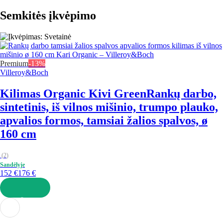
Semkitės įkvėpimo
Premium
-13%
Villeroy&Boch
Kilimas Organic Kivi Green
Rankų darbo,
sintetinis, iš vilnos mišinio, trumpo plauko,
apvalios formos, tamsiai žalios spalvos, ø
160 cm
(
2
)
Sandėlyje
152 €
176 €
Į KREPŠELĮ