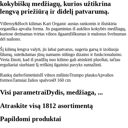
kokybiškų medžiagų, kurios užtikrina
lengvą priežiūrą ir didelį patvarumą.
Villeroy&Boch kilimas Kari Organic austas rankomis ir išsiskiria
organiška apvalia forma. Jis pagamintas iš aukštos kokybės medžiagų,
kuriose derinamas tvirtas vilnos ilgaamžiškumas ir malonus švelnumas
dėl nailono.
Šį kilimą lengva valyti, jis labai patvarus, sugeria garsą ir izoliuoja
šilumą, suteikdamas jūsų namams stilingo dizaino ir funkcionalumo.
Verta žinoti, kad iš pradžių nuo kilimo gali atsiskirti pluoštai, tačiau
reguliariai siurbiant šį reiškinį ilgainiui pavyks sumažinti.
Rankų darbo
Sintetinis
Iš vilnos mišinio
Trumpo plauko
Apvalios
formos
Tamsiai žalios spalvos
Ø 160 cm
Visi parametrai
Dydis, medžiaga, ...
Atraskite visą 1812 asortimentą
Papildomi produktai