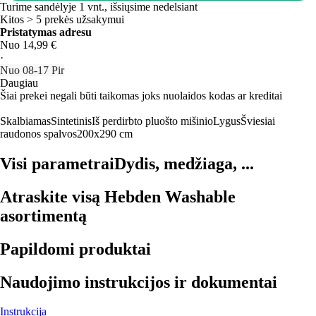
Turime sandėlyje 1 vnt., išsiųsime nedelsiant
Kitos > 5 prekės užsakymui
Pristatymas adresu
Nuo 14,99 €
·
Nuo 08‑17 Pir
Daugiau
Šiai prekei negali būti taikomas joks nuolaidos kodas ar kreditai
Skalbiamas
Sintetinis
Iš perdirbto pluošto mišinio
Lygus
Šviesiai
raudonos spalvos
200x290 cm
Visi parametrai
Dydis, medžiaga, ...
Atraskite visą Hebden Washable
asortimentą
Papildomi produktai
Naudojimo instrukcijos ir dokumentai
Instrukcija