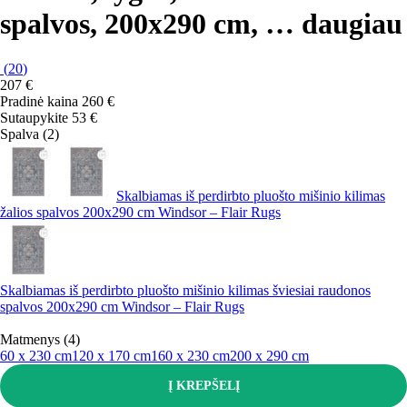
spalvos, 200x290 cm
, …
daugiau
(
20
)
207 €
Pradinė kaina
260 €
Sutaupykite 53 €
Spalva (2)
Skalbiamas iš perdirbto pluošto mišinio kilimas
žalios spalvos 200x290 cm Windsor – Flair Rugs
Skalbiamas iš perdirbto pluošto mišinio kilimas šviesiai raudonos
spalvos 200x290 cm Windsor – Flair Rugs
Matmenys (4)
60 x 230 cm
120 x 170 cm
160 x 230 cm
200 x 290 cm
Į KREPŠELĮ