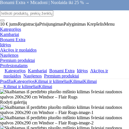
Bonami Extra × Micadoni |
Nuolaida iki 25 % →
10 € jums
Registracija
Prisijungimas
Palyginimas
Krepšelis
Menu
Kategorijos
Kambariai
Bonami Extra
Idėjos
Akcijos ir nuolaidos
Naujienos
Premium produktai
Profesionalams
Kategorijos
Kambariai
Bonami Extra
Idėjos
Akcijos ir
nuolaidos
Naujienos
Premium produktai
Pradžia
Kategorijos
Kilimai ir kilimėliai
Kilimai
Kilimai
...
Kilimai ir kilimėliai
Kilimai
Rodyti galeriją