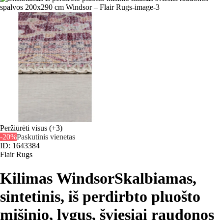
Peržiūrėti visus
(+3)
-20%
Paskutinis vienetas
ID: 1643384
Flair Rugs
Kilimas Windsor
Skalbiamas,
sintetinis, iš perdirbto pluošto
mišinio, lygus, šviesiai raudonos