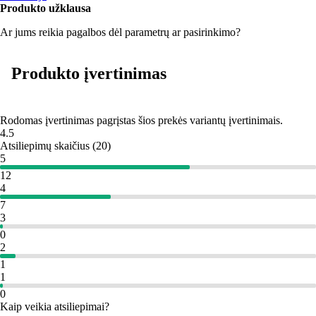
Produkto užklausa
Ar jums reikia pagalbos dėl parametrų ar pasirinkimo?
Produkto įvertinimas
Rodomas įvertinimas pagrįstas šios prekės variantų įvertinimais.
4.5
Atsiliepimų skaičius
(
20
)
5
12
4
7
3
0
2
1
1
0
Kaip veikia atsiliepimai?