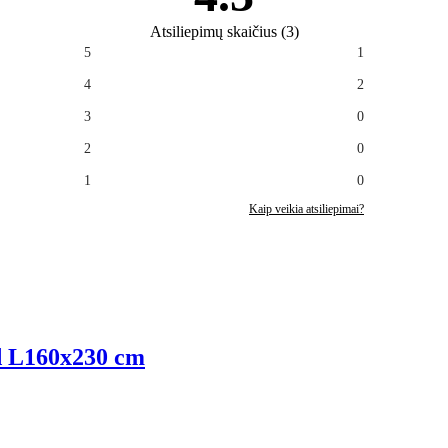
Atsiliepimų skaičius
(
3
)
5
1
4
2
3
0
2
0
1
0
Kaip veikia atsiliepimai?
d L
160x230 cm