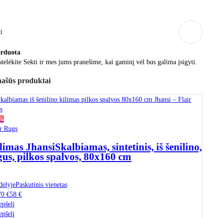
i
arduota
telėkite Sekti ir mes jums pranešime, kai gaminį vėl bus galima įsigyti.
ašūs produktai
4%
ir Rugs
limas Jhansi
Skalbiamas, sintetinis, iš šenilino,
gus, pilkos spalvos, 80x160 cm
dėlyje
Paskutinis vienetas
70 €
58 €
epšelį
epšelį