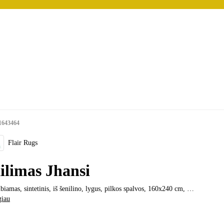
1643464
Flair Rugs
ilimas Jhansi
biamas, sintetinis, iš šenilino, lygus, pilkos spalvos, 160x240 cm
, …
giau