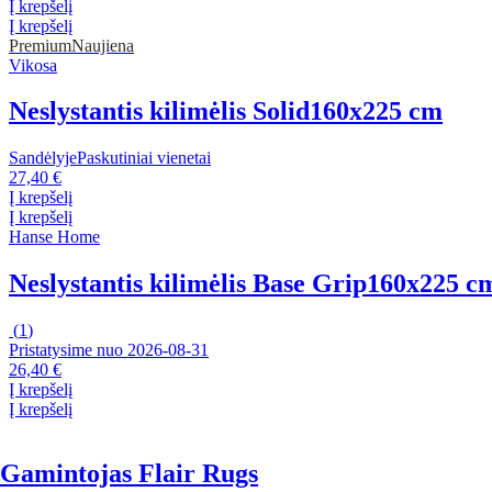
Į krepšelį
Į krepšelį
Premium
Naujiena
Vikosa
Neslystantis kilimėlis Solid
160x225 cm
Sandėlyje
Paskutiniai vienetai
27,40 €
Į krepšelį
Į krepšelį
Hanse Home
Neslystantis kilimėlis Base Grip
160x225 c
(
1
)
Pristatysime nuo 2026‑08‑31
26,40 €
Į krepšelį
Į krepšelį
Gamintojas Flair Rugs