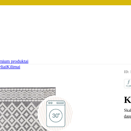
mium produktai
liai
Kilimai
ID: 
K
Skal
dau