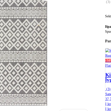
(
3
)
Sekt
Išp
Spus
Pan
-3
Fla
Ki
ly
(
3
)
San
37,
Į kr
Į kr