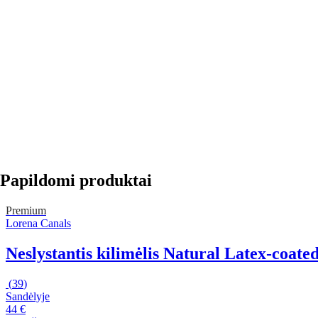
Papildomi produktai
Premium
Lorena Canals
Neslystantis kilimėlis Natural Latex-coate
(
39
)
Sandėlyje
44 €