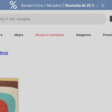
Bonami Extra × Micadoni |
Nuolaida iki 25 % →
ra
Idėjos
Akcijos ir nuolaidos
Naujienos
Premi
limai