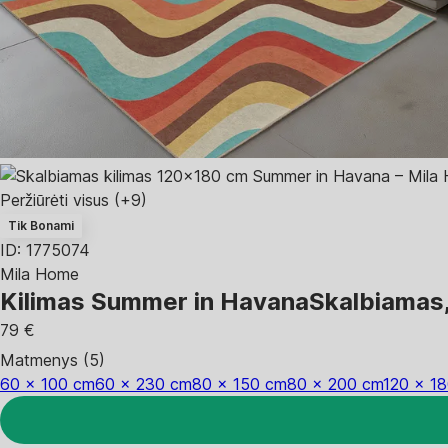
Peržiūrėti visus
(+9)
Tik Bonami
ID: 1775074
Mila Home
Kilimas Summer in Havana
Skalbiamas,
79 €
Matmenys (5)
60 x 100 cm
60 x 230 cm
80 x 150 cm
80 x 200 cm
120 x 1