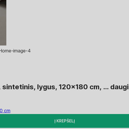
 sintetinis, lygus, 120x180 cm
, …
daug
80 cm
Į KREPŠELĮ