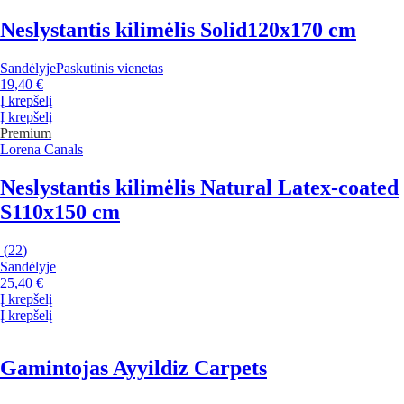
Neslystantis kilimėlis Solid
120x170 cm
Sandėlyje
Paskutinis vienetas
19,40 €
Į krepšelį
Į krepšelį
Premium
Lorena Canals
Neslystantis kilimėlis Natural Latex-coated
S
110x150 cm
(
22
)
Sandėlyje
25,40 €
Į krepšelį
Į krepšelį
Gamintojas Ayyildiz Carpets