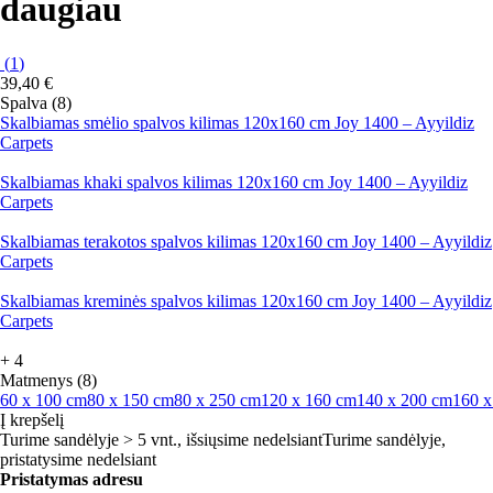
daugiau
(
1
)
39,40 €
Spalva (8)
Skalbiamas smėlio spalvos kilimas 120x160 cm Joy 1400 – Ayyildiz
Carpets
Skalbiamas khaki spalvos kilimas 120x160 cm Joy 1400 – Ayyildiz
Carpets
Skalbiamas terakotos spalvos kilimas 120x160 cm Joy 1400 – Ayyildiz
Carpets
Skalbiamas kreminės spalvos kilimas 120x160 cm Joy 1400 – Ayyildiz
Carpets
+
4
Matmenys (8)
60 x 100 cm
80 x 150 cm
80 x 250 cm
120 x 160 cm
140 x 200 cm
160 x
Į krepšelį
Turime sandėlyje > 5 vnt., išsiųsime nedelsiant
Turime sandėlyje,
pristatysime nedelsiant
Pristatymas adresu