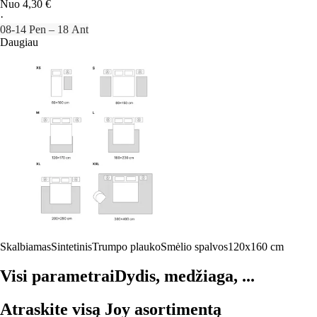
Nuo 4,30 €
·
08‑14 Pen – 18 Ant
Daugiau
Skalbiamas
Sintetinis
Trumpo plauko
Smėlio spalvos
120x160 cm
Visi parametrai
Dydis, medžiaga, ...
Atraskite visą Joy asortimentą