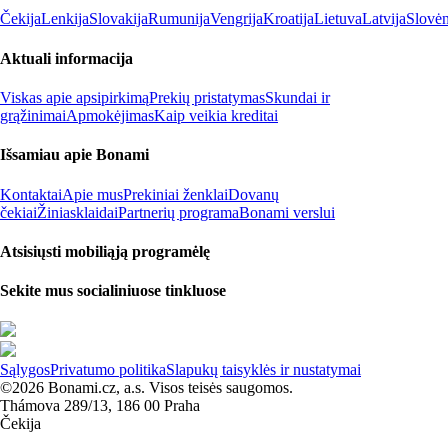
Čekija
Lenkija
Slovakija
Rumunija
Vengrija
Kroatija
Lietuva
Latvija
Slovėn
Aktuali informacija
Viskas apie apsipirkimą
Prekių pristatymas
Skundai ir
grąžinimai
Apmokėjimas
Kaip veikia kreditai
Išsamiau apie Bonami
Kontaktai
Apie mus
Prekiniai ženklai
Dovanų
čekiai
Žiniasklaidai
Partnerių programa
Bonami verslui
Atsisiųsti mobiliąją programėlę
Sekite mus socialiniuose tinkluose
Sąlygos
Privatumo politika
Slapukų taisyklės ir nustatymai
©2026 Bonami.cz, a.s. Visos teisės saugomos.
Thámova 289/13, 186 00 Praha
Čekija