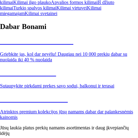
kilimai
Kilimai ilgo plauko
Apvalios formos kilimai
Iš džiuto
kilimai
Turkio spalvos kilimai
Kilimai virtuvei
Kilimai
miegamajam
Kilimai svetainei
Dabar Bonami
Summer Sale iki -40 %
Griebkite jas, kol dar nevėlu! Daugiau nei 10 000 prekių dabar su
nuolaida iki 40 % nuolaida
Sodas su nuolaida
Sutaupykite pirkdami prekes savo sodui, balkonui ir terasai
Premium su nuolaida
Atrinktos premium kolekcijos jūsų namams dabar dar palankesnėmis
kainomis
Jūsų laukia platus prekių namams asortimentas ir daug įkvepiančių
idėjų