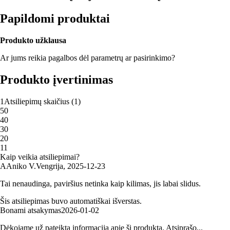
Papildomi produktai
Produkto užklausa
Ar jums reikia pagalbos dėl parametrų ar pasirinkimo?
Produkto įvertinimas
1
Atsiliepimų skaičius
(
1
)
5
0
4
0
3
0
2
0
1
1
Kaip veikia atsiliepimai?
A
Aniko V.
Vengrija
,
2025‑12‑23
Tai nenaudinga, paviršius netinka kaip kilimas, jis labai slidus.
Šis atsiliepimas buvo automatiškai išverstas.
Bonami atsakymas
2026‑01‑02
Dėkojame už pateiktą informaciją apie šį produktą. Atsiprašo...