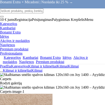
Bonami Extra × Micadoni |
Nuolaida iki 25 % →
10 € jums
Registracija
Prisijungimas
Palyginimas
Krepšelis
Menu
Kategorijos
Kambariai
Bonami Extra
Idėjos
Akcijos ir nuolaidos
Naujienos
Premium produktai
Profesionalams
Kategorijos
Kambariai
Bonami Extra
Idėjos
Akcijos ir
nuolaidos
Naujienos
Premium produktai
Pradžia
Kategorijos
Kilimai ir kilimėliai
Kilimai
Kilimai
...
Kilimai ir kilimėliai
Kilimai
Rodyti galeriją