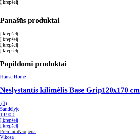
Į krepšelį
Panašūs produktai
Į krepšelį
Į krepšelį
Į krepšelį
Į krepšelį
Papildomi produktai
Hanse Home
Neslystantis kilimėlis Base Grip
120x170 cm
(
3
)
Sandėlyje
19,90 €
Į krepšelį
Į krepšelį
Premium
Naujiena
Vikosa