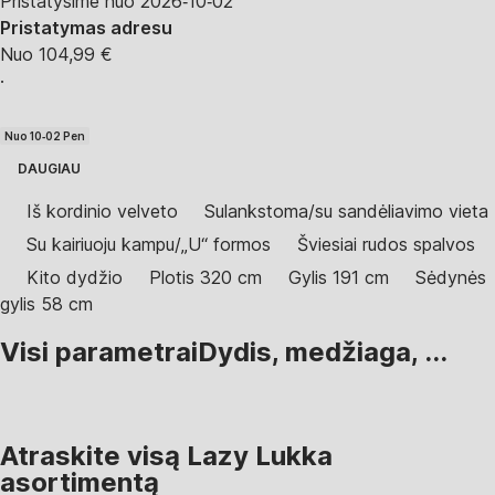
Pristatysime nuo 2026‑10‑02
Pristatymas adresu
Nuo 104,99 €
·
Nuo 10‑02 Pen
DAUGIAU
Iš kordinio velveto
Sulankstoma/su sandėliavimo vieta
Su kairiuoju kampu/„U“ formos
Šviesiai rudos spalvos
Kito dydžio
Plotis 320 cm
Gylis 191 cm
Sėdynės
gylis 58 cm
Visi parametrai
Dydis, medžiaga, ...
Atraskite visą Lazy Lukka
asortimentą