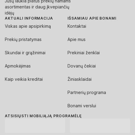
Jūsų laukia platus prekių namams
asortimentas ir daug įkvepiančių
idėjų
AKTUALI INFORMACIJA
IŠSAMIAU APIE BONAMI
Viskas apie apsipirkimą
Kontaktai
Prekių pristatymas
Apie mus
Skundai ir grąžinimai
Prekiniai ženklai
Apmokėjimas
Dovanų čekiai
Kaip veikia kreditai
Žiniasklaidai
Partnerių programa
Bonami verslui
ATSISIŲSTI MOBILIĄJĄ PROGRAMĖLĘ