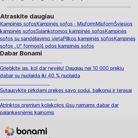
Atraskite daugiau
Kampinės sofos
Kampinės sofos · Miuform
Miuform
Šviesios
kampinės sofos
Sulankstomos kampinės sofos
Kampinės
sofos su sandėliavimo vieta
Pilkos kampinės sofos
Kampinės
sofos „U“ formos
Iš odos kampinės sofos
Dabar Bonami
Summer Sale iki -40 %
Griebkite jas, kol dar nevėlu! Daugiau nei 10 000 prekių
dabar su nuolaida iki 40 % nuolaida
Sodas su nuolaida
Sutaupykite pirkdami prekes savo sodui, balkonui ir terasai
Premium su nuolaida
Atrinktos premium kolekcijos jūsų namams dabar dar
palankesnėmis kainomis