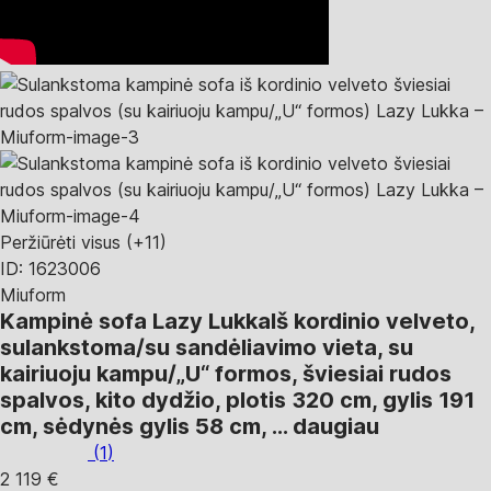
Peržiūrėti visus
(+11)
ID: 1623006
Miuform
Kampinė sofa Lazy Lukka
Iš kordinio velveto,
sulankstoma/su sandėliavimo vieta, su
kairiuoju kampu/„U“ formos, šviesiai rudos
spalvos, kito dydžio, plotis 320 cm, gylis 191
cm, sėdynės gylis 58 cm
, …
daugiau
(
1
)
2 119 €