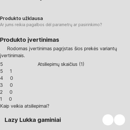
Produkto užklausa
Ar jums reikia pagalbos dėl parametrų ar pasirinkimo?
Produkto įvertinimas
Rodomas įvertinimas pagrįstas šios prekės variantų
įvertinimais.
5
Atsiliepimų skaičius
(
1
)
5
1
4
0
3
0
2
0
1
0
Kaip veikia atsiliepimai?
Lazy Lukka gaminiai