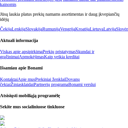
kainomis
Jūsų laukia platus prekių namams asortimentas ir daug įkvepiančių
idėjų
Čekija
Lenkija
Slovakija
Rumunija
Vengrija
Kroatija
Lietuva
Latvija
Slovėn
Aktuali informacija
Viskas apie apsipirkimą
Prekių pristatymas
Skundai ir
grąžinimai
Apmokėjimas
Kaip veikia kreditai
Išsamiau apie Bonami
Kontaktai
Apie mus
Prekiniai ženklai
Dovanų
čekiai
Žiniasklaidai
Partnerių programa
Bonami verslui
Atsisiųsti mobiliąją programėlę
Sekite mus socialiniuose tinkluose