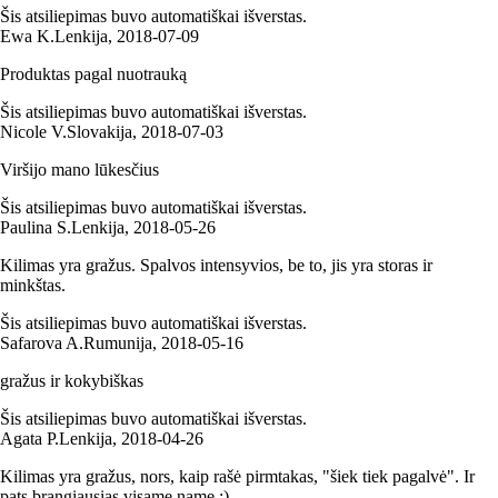
Šis atsiliepimas buvo automatiškai išverstas.
Ewa K.
Lenkija
,
2018‑07‑09
Produktas pagal nuotrauką
Šis atsiliepimas buvo automatiškai išverstas.
Nicole V.
Slovakija
,
2018‑07‑03
Viršijo mano lūkesčius
Šis atsiliepimas buvo automatiškai išverstas.
Paulina S.
Lenkija
,
2018‑05‑26
Kilimas yra gražus. Spalvos intensyvios, be to, jis yra storas ir
minkštas.
Šis atsiliepimas buvo automatiškai išverstas.
Safarova A.
Rumunija
,
2018‑05‑16
gražus ir kokybiškas
Šis atsiliepimas buvo automatiškai išverstas.
Agata P.
Lenkija
,
2018‑04‑26
Kilimas yra gražus, nors, kaip rašė pirmtakas, "šiek tiek pagalvė". Ir
pats brangiausias visame name :)