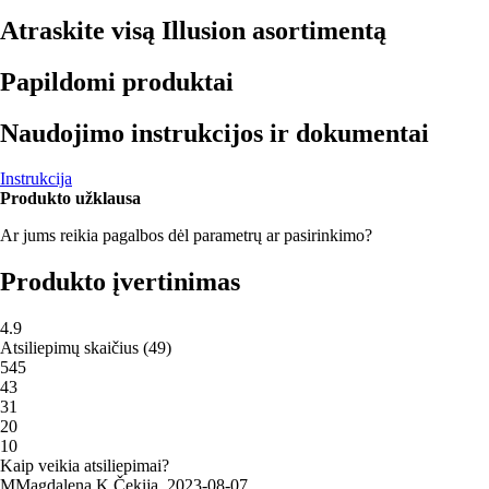
Atraskite visą Illusion asortimentą
Papildomi produktai
Naudojimo instrukcijos ir dokumentai
Instrukcija
Produkto užklausa
Ar jums reikia pagalbos dėl parametrų ar pasirinkimo?
Produkto įvertinimas
4.9
Atsiliepimų skaičius
(
49
)
5
45
4
3
3
1
2
0
1
0
Kaip veikia atsiliepimai?
M
Magdalena K.
Čekija
,
2023‑08‑07