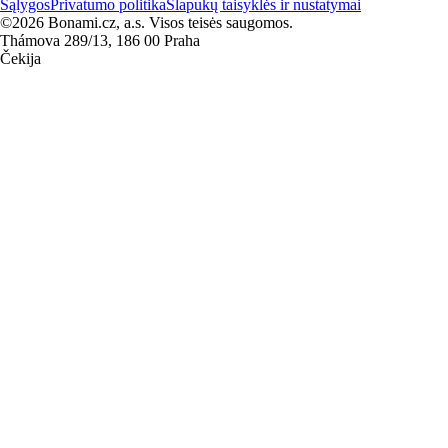
Sąlygos
Privatumo politika
Slapukų taisyklės ir nustatymai
©2026 Bonami.cz, a.s. Visos teisės saugomos.
Thámova 289/13, 186 00 Praha
Čekija