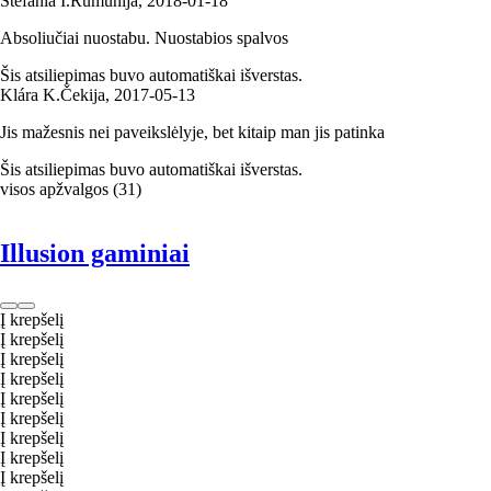
Stefania I.
Rumunija
,
2018‑01‑18
Absoliučiai nuostabu. Nuostabios spalvos
Šis atsiliepimas buvo automatiškai išverstas.
Klára K.
Čekija
,
2017‑05‑13
Jis mažesnis nei paveikslėlyje, bet kitaip man jis patinka
Šis atsiliepimas buvo automatiškai išverstas.
visos apžvalgos
(
31
)
Illusion gaminiai
Į krepšelį
Į krepšelį
Į krepšelį
Į krepšelį
Į krepšelį
Į krepšelį
Į krepšelį
Į krepšelį
Į krepšelį