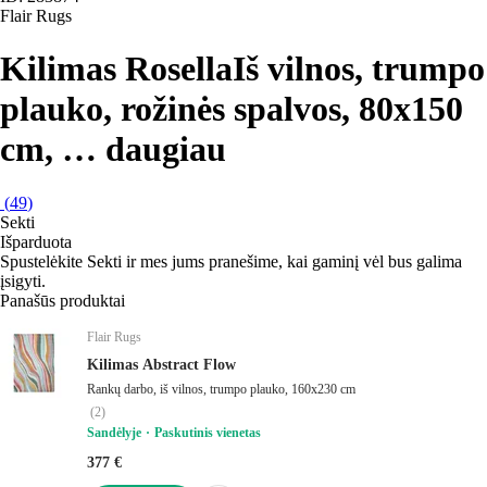
Flair Rugs
Kilimas Rosella
Iš vilnos, trumpo
plauko, rožinės spalvos, 80x150
cm
, …
daugiau
(
49
)
Sekti
Išparduota
Spustelėkite Sekti ir mes jums pranešime, kai gaminį vėl bus galima
įsigyti.
Panašūs produktai
Flair Rugs
Kilimas Abstract Flow
Rankų darbo, iš vilnos, trumpo plauko, 160x230 cm
(
2
)
Sandėlyje
Paskutinis vienetas
377 €