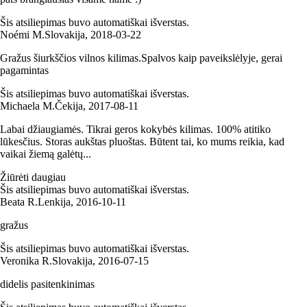
Šis atsiliepimas buvo automatiškai išverstas.
Noémi M.
Slovakija
,
2018‑03‑22
Gražus šiurkščios vilnos kilimas.Spalvos kaip paveikslėlyje, gerai
pagamintas
Šis atsiliepimas buvo automatiškai išverstas.
Michaela M.
Čekija
,
2017‑08‑11
Labai džiaugiamės. Tikrai geros kokybės kilimas. 100% atitiko
lūkesčius. Storas aukštas pluoštas. Būtent tai, ko mums reikia, kad
vaikai žiemą galėtų...
Žiūrėti daugiau
Šis atsiliepimas buvo automatiškai išverstas.
Beata R.
Lenkija
,
2016‑10‑11
gražus
Šis atsiliepimas buvo automatiškai išverstas.
Veronika R.
Slovakija
,
2016‑07‑15
didelis pasitenkinimas