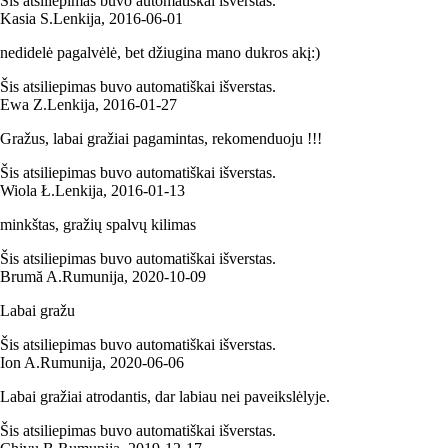
Šis atsiliepimas buvo automatiškai išverstas.
Kasia S.
Lenkija
,
2016‑06‑01
nedidelė pagalvėlė, bet džiugina mano dukros akį:)
Šis atsiliepimas buvo automatiškai išverstas.
Ewa Z.
Lenkija
,
2016‑01‑27
Gražus, labai gražiai pagamintas, rekomenduoju !!!
Šis atsiliepimas buvo automatiškai išverstas.
Wiola Ł.
Lenkija
,
2016‑01‑13
minkštas, gražių spalvų kilimas
Šis atsiliepimas buvo automatiškai išverstas.
Brumă A.
Rumunija
,
2020‑10‑09
Labai gražu
Šis atsiliepimas buvo automatiškai išverstas.
Ion A.
Rumunija
,
2020‑06‑06
Labai gražiai atrodantis, dar labiau nei paveikslėlyje.
Šis atsiliepimas buvo automatiškai išverstas.