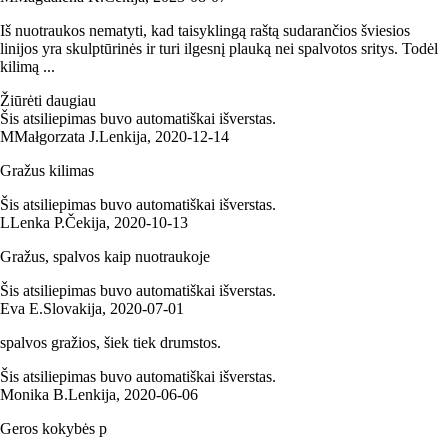
Iš nuotraukos nematyti, kad taisyklingą raštą sudarančios šviesios
linijos yra skulptūrinės ir turi ilgesnį plauką nei spalvotos sritys. Todėl
kilimą ...
Žiūrėti daugiau
Šis atsiliepimas buvo automatiškai išverstas.
M
Małgorzata J.
Lenkija
,
2020‑12‑14
Gražus kilimas
Šis atsiliepimas buvo automatiškai išverstas.
L
Lenka P.
Čekija
,
2020‑10‑13
Gražus, spalvos kaip nuotraukoje
Šis atsiliepimas buvo automatiškai išverstas.
Eva E.
Slovakija
,
2020‑07‑01
spalvos gražios, šiek tiek drumstos.
Šis atsiliepimas buvo automatiškai išverstas.
Monika B.
Lenkija
,
2020‑06‑06
Geros kokybės p