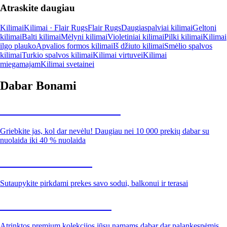
Atraskite daugiau
Kilimai
Kilimai · Flair Rugs
Flair Rugs
Daugiaspalviai kilimai
Geltoni
kilimai
Balti kilimai
Mėlyni kilimai
Violetiniai kilimai
Pilki kilimai
Kilimai
ilgo plauko
Apvalios formos kilimai
Iš džiuto kilimai
Smėlio spalvos
kilimai
Turkio spalvos kilimai
Kilimai virtuvei
Kilimai
miegamajam
Kilimai svetainei
Dabar Bonami
Summer Sale iki -40 %
Griebkite jas, kol dar nevėlu! Daugiau nei 10 000 prekių dabar su
nuolaida iki 40 % nuolaida
Sodas su nuolaida
Sutaupykite pirkdami prekes savo sodui, balkonui ir terasai
Premium su nuolaida
Atrinktos premium kolekcijos jūsų namams dabar dar palankesnėmis