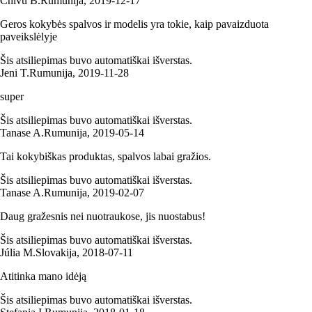
Chivu B.
Rumunija
,
2019‑12‑17
Geros kokybės spalvos ir modelis yra tokie, kaip pavaizduota
paveikslėlyje
Šis atsiliepimas buvo automatiškai išverstas.
Jeni T.
Rumunija
,
2019‑11‑28
super
Šis atsiliepimas buvo automatiškai išverstas.
Tanase A.
Rumunija
,
2019‑05‑14
Tai kokybiškas produktas, spalvos labai gražios.
Šis atsiliepimas buvo automatiškai išverstas.
Tanase A.
Rumunija
,
2019‑02‑07
Daug gražesnis nei nuotraukose, jis nuostabus!
Šis atsiliepimas buvo automatiškai išverstas.
Júlia M.
Slovakija
,
2018‑07‑11
Atitinka mano idėją
Šis atsiliepimas buvo automatiškai išverstas.