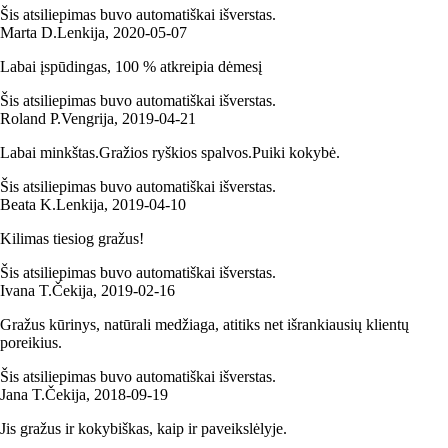
Šis atsiliepimas buvo automatiškai išverstas.
Marta D.
Lenkija
,
2020‑05‑07
Labai įspūdingas, 100 % atkreipia dėmesį
Šis atsiliepimas buvo automatiškai išverstas.
Roland P.
Vengrija
,
2019‑04‑21
Labai minkštas.Gražios ryškios spalvos.Puiki kokybė.
Šis atsiliepimas buvo automatiškai išverstas.
Beata K.
Lenkija
,
2019‑04‑10
Kilimas tiesiog gražus!
Šis atsiliepimas buvo automatiškai išverstas.
Ivana T.
Čekija
,
2019‑02‑16
Gražus kūrinys, natūrali medžiaga, atitiks net išrankiausių klientų
poreikius.
Šis atsiliepimas buvo automatiškai išverstas.
Jana T.
Čekija
,
2018‑09‑19
Jis gražus ir kokybiškas, kaip ir paveikslėlyje.