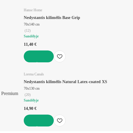
Į KREPŠELĮ
Hanse Home
Neslystantis kilimėlis Base Grip
70x140 cm
(
12
)
Sandėlyje
11,40 €
Į KREPŠELĮ
Lorena Canals
Neslystantis kilimėlis Natural Latex-coated XS
70x130 cm
Premium
(
20
)
Sandėlyje
14,90 €
Į KREPŠELĮ