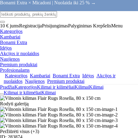
Bonami Extra × Micadoni |
Nuolaida iki 25 % →
10 € jums
Registracija
Prisijungimas
Palyginimas
Krepšelis
Menu
Kategorijos
Kambariai
Bonami Extra
Idėjos
Akcijos ir nuolaidos
Naujienos
Premium produktai
Profesionalams
Kategorijos
Kambariai
Bonami Extra
Idėjos
Akcijos ir
nuolaidos
Naujienos
Premium produktai
Pradžia
Kategorijos
Kilimai ir kilimėliai
Kilimai
Kilimai
...
Kilimai ir kilimėliai
Kilimai
Rodyti galeriją
Peržiūrėti visus
(+3)
ID: 283874