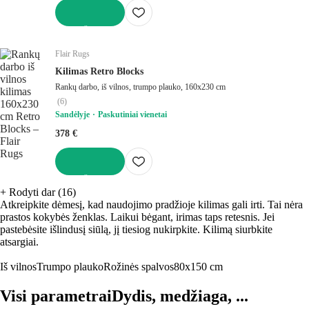
Į KREPŠELĮ
Flair Rugs
Kilimas Retro Blocks
Rankų darbo, iš vilnos, trumpo plauko, 160x230 cm
(
6
)
Sandėlyje
Paskutiniai vienetai
378 €
Į KREPŠELĮ
+
Rodyti dar (16)
Atkreipkite dėmesį, kad naudojimo pradžioje kilimas gali irti. Tai nėra
prastos kokybės ženklas. Laikui bėgant, irimas taps retesnis. Jei
pastebėsite išlindusį siūlą, jį tiesiog nukirpkite. Kilimą siurbkite
atsargiai.
Iš vilnos
Trumpo plauko
Rožinės spalvos
80x150 cm
Visi parametrai
Dydis, medžiaga, ...