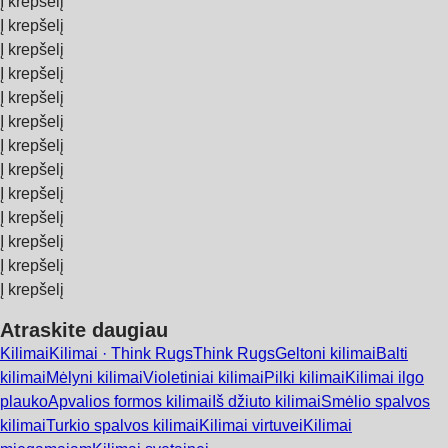
Į krepšelį
Į krepšelį
Į krepšelį
Į krepšelį
Į krepšelį
Į krepšelį
Į krepšelį
Į krepšelį
Į krepšelį
Į krepšelį
Į krepšelį
Į krepšelį
Į krepšelį
Atraskite daugiau
Kilimai
Kilimai · Think Rugs
Think Rugs
Geltoni kilimai
Balti
kilimai
Mėlyni kilimai
Violetiniai kilimai
Pilki kilimai
Kilimai ilgo
plauko
Apvalios formos kilimai
Iš džiuto kilimai
Smėlio spalvos
kilimai
Turkio spalvos kilimai
Kilimai virtuvei
Kilimai