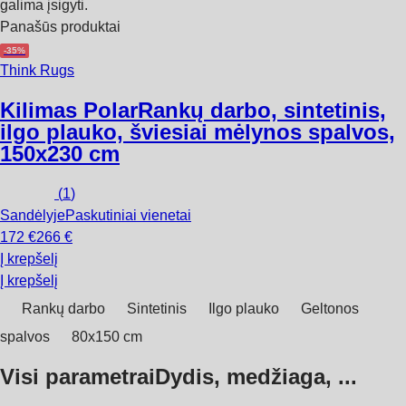
galima įsigyti.
Panašūs produktai
-35%
Think Rugs
Kilimas Polar
Rankų darbo, sintetinis,
ilgo plauko, šviesiai mėlynos spalvos,
150x230 cm
(
1
)
Sandėlyje
Paskutiniai vienetai
172 €
266 €
Į krepšelį
Į krepšelį
Rankų darbo
Sintetinis
Ilgo plauko
Geltonos
spalvos
80x150 cm
Visi parametrai
Dydis, medžiaga, ...