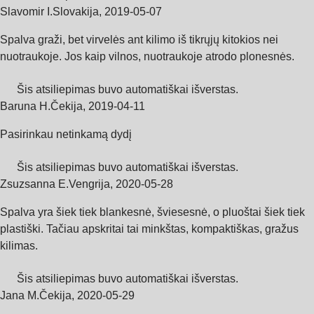
Slavomir I.
Slovakija
,
2019‑05‑07
Spalva graži, bet virvelės ant kilimo iš tikrųjų kitokios nei
nuotraukoje. Jos kaip vilnos, nuotraukoje atrodo plonesnės.
Šis atsiliepimas buvo automatiškai išverstas.
Baruna H.
Čekija
,
2019‑04‑11
Pasirinkau netinkamą dydį
Šis atsiliepimas buvo automatiškai išverstas.
Zsuzsanna E.
Vengrija
,
2020‑05‑28
Spalva yra šiek tiek blankesnė, šviesesnė, o pluoštai šiek tiek
plastiški. Tačiau apskritai tai minkštas, kompaktiškas, gražus
kilimas.
Šis atsiliepimas buvo automatiškai išverstas.
Jana M.
Čekija
,
2020‑05‑29