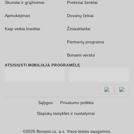
Skundai ir grąžinimai
Prekiniai ženklai
Apmokėjimas
Dovanų čekiai
Kaip veikia kreditai
Žiniasklaidai
Partnerių programa
Bonami verslui
ATSISIŲSTI MOBILIĄJĄ PROGRAMĖLĘ
Sąlygos
Privatumo politika
Slapukų taisyklės ir nustatymai
©2026 Bonami.cz, a.s. Visos teisės saugomos.