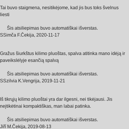
Tai buvo staigmena, nesitikėjome, kad jis bus toks švelnus
liesti
Šis atsiliepimas buvo automatiškai išverstas.
S
Simča F.
Čekija
,
2020‑11‑17
Gražus šiurkštus kilimo pluoštas, spalva atitinka mano idėją ir
paveikslėlyje esančią spalvą
Šis atsiliepimas buvo automatiškai išverstas.
S
Szilvia K.
Vengrija
,
2019‑11‑21
Iš tikrųjų kilimo pluoštai yra dar ilgesni, nei tikėjausi. Jis
neįtikėtinai kompaktiškas, man labai patinka.
Šis atsiliepimas buvo automatiškai išverstas.
Jiří M.
Čekija
,
2019‑08‑13