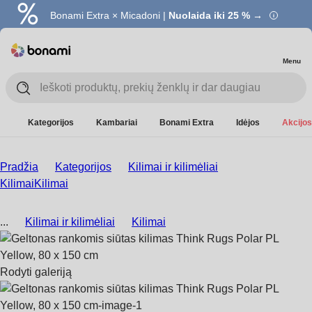
Bonami Extra × Micadoni |
Nuolaida iki 25 % →
Menu
Kategorijos
Kambariai
Bonami Extra
Idėjos
Akcijos
Pradžia
Kategorijos
Kilimai ir kilimėliai
Kilimai
Kilimai
...
Kilimai ir kilimėliai
Kilimai
Rodyti galeriją