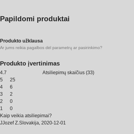
Papildomi produktai
Produkto užklausa
Ar jums reikia pagalbos dėl parametrų ar pasirinkimo?
Produkto įvertinimas
4.7
Atsiliepimų skaičius
(
33
)
5
25
4
6
3
2
2
0
1
0
Kaip veikia atsiliepimai?
J
Jozef Z.
Slovakija
,
2020‑12‑01