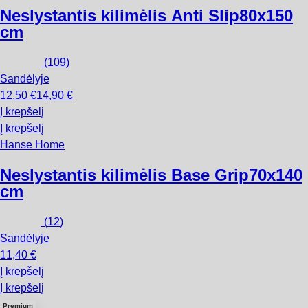
Neslystantis kilimėlis Anti Slip
80x150
cm
(
109
)
Sandėlyje
12,50 €
14,90 €
Į krepšelį
Į krepšelį
Hanse Home
Neslystantis kilimėlis Base Grip
70x140
cm
(
12
)
Sandėlyje
11,40 €
Į krepšelį
Į krepšelį
Premium