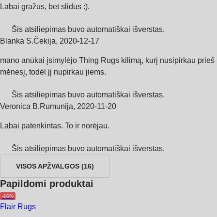
Labai gražus, bet slidus :).
Šis atsiliepimas buvo automatiškai išverstas.
Blanka S.
Čekija
,
2020‑12‑17
mano anūkai įsimylėjo Thing Rugs kilimą, kurį nusipirkau prieš
mėnesį, todėl jį nupirkau jiems.
Šis atsiliepimas buvo automatiškai išverstas.
Veronica B.
Rumunija
,
2020‑11‑20
Labai patenkintas. To ir norėjau.
Šis atsiliepimas buvo automatiškai išverstas.
VISOS APŽVALGOS
(
16
)
Papildomi produktai
-16%
Flair Rugs