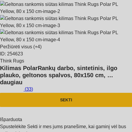
Peržiūrėti visus
(+4)
ID: 254623
Think Rugs
Kilimas Polar
Rankų darbo, sintetinis, ilgo
plauko, geltonos spalvos, 80x150 cm
, …
daugiau
(
33
)
SEKTI
Išparduota
Spustelėkite Sekti ir mes jums pranešime, kai gaminį vėl bus