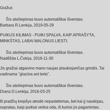
Gražus
Šis atsiliepimas buvo automatiškai išverstas.
Barbara R.
Lenkija
,
2019‑05‑29
PUIKUS KILIMAS - PUIKI SPALVA, KAIP APRAŠYTA,
MINKŠTAS, LABAI MALONUS LIESTI.
Šis atsiliepimas buvo automatiškai išverstas.
Naděžda L.
Čekija
,
2016‑11‑30
Jis gražiai atgaivino mano naujas plaukiojančias grindis. Tai
vadinama "glazūra ant torto".
Šis atsiliepimas buvo automatiškai išverstas.
Diana D.
Lenkija
,
2016‑03‑25
Iš pradžių krepšys atrodė nepastebimas, bet kai jį naudojau,
supratau, kaip puikiai veikia oda, iš kurios jis pagamintas.