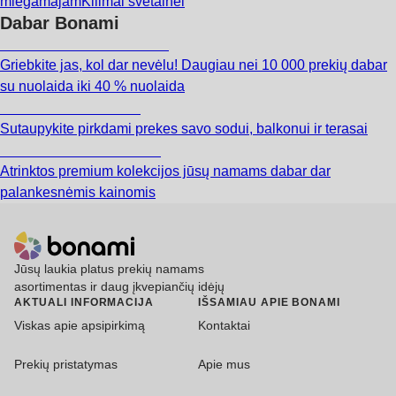
miegamajam
Kilimai svetainei
Dabar Bonami
Summer Sale iki -40 %
Griebkite jas, kol dar nevėlu! Daugiau nei 10 000 prekių dabar
su nuolaida iki 40 % nuolaida
Sodas su nuolaida
Sutaupykite pirkdami prekes savo sodui, balkonui ir terasai
Premium su nuolaida
Atrinktos premium kolekcijos jūsų namams dabar dar
palankesnėmis kainomis
Jūsų laukia platus prekių namams
asortimentas ir daug įkvepiančių idėjų
AKTUALI INFORMACIJA
IŠSAMIAU APIE BONAMI
Viskas apie apsipirkimą
Kontaktai
Prekių pristatymas
Apie mus