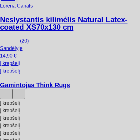
Lorena Canals
Neslystantis kilimėlis Natural Latex-
coated XS
70x130 cm
(
20
)
Sandėlyje
14,90 €
Į krepšelį
Į krepšelį
Gamintojas Think Rugs
Į krepšelį
Į krepšelį
Į krepšelį
Į krepšelį
Į krepšelį