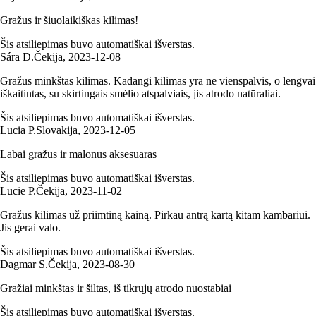
Gražus ir šiuolaikiškas kilimas!
Šis atsiliepimas buvo automatiškai išverstas.
Sára D.
Čekija
,
2023‑12‑08
Gražus minkštas kilimas. Kadangi kilimas yra ne vienspalvis, o lengvai
iškaitintas, su skirtingais smėlio atspalviais, jis atrodo natūraliai.
Šis atsiliepimas buvo automatiškai išverstas.
Lucia P.
Slovakija
,
2023‑12‑05
Labai gražus ir malonus aksesuaras
Šis atsiliepimas buvo automatiškai išverstas.
Lucie P.
Čekija
,
2023‑11‑02
Gražus kilimas už priimtiną kainą. Pirkau antrą kartą kitam kambariui.
Jis gerai valo.
Šis atsiliepimas buvo automatiškai išverstas.
Dagmar S.
Čekija
,
2023‑08‑30
Gražiai minkštas ir šiltas, iš tikrųjų atrodo nuostabiai
Šis atsiliepimas buvo automatiškai išverstas.