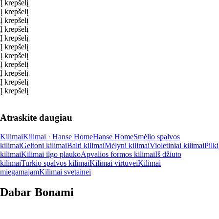
Į krepšelį
Į krepšelį
Į krepšelį
Į krepšelį
Į krepšelį
Į krepšelį
Į krepšelį
Į krepšelį
Į krepšelį
Į krepšelį
Į krepšelį
Atraskite daugiau
Kilimai
Kilimai · Hanse Home
Hanse Home
Smėlio spalvos
kilimai
Geltoni kilimai
Balti kilimai
Mėlyni kilimai
Violetiniai kilimai
Pilki
kilimai
Kilimai ilgo plauko
Apvalios formos kilimai
Iš džiuto
kilimai
Turkio spalvos kilimai
Kilimai virtuvei
Kilimai
miegamajam
Kilimai svetainei
Dabar Bonami
Summer Sale iki -40 %