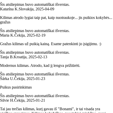
Šis atsiliepimas buvo automatiškai išverstas.
Katarína K.
Slovakija
,
2025‑04‑09
Kilimas atrodo lygiai taip pat, kaip nuotraukoje... jis puikios kokybės...
gražus
Šis atsiliepimas buvo automatiškai išverstas.
Maria K.
Čekija
,
2025‑02‑19
Gražus kilimas už puikią kainą. Esame patenkinti jo įsigijimu. :)
Šis atsiliepimas buvo automatiškai išverstas.
Tanja B.
Kroatija
,
2025‑02‑13
Modernus kilimas. Atrodo, kad jį lengva prižiūrėti.
Šis atsiliepimas buvo automatiškai išverstas.
Šárka U.
Čekija
,
2025‑01‑23
Puikus pasirinkimas
Šis atsiliepimas buvo automatiškai išverstas.
Silvie H.
Čekija
,
2025‑01‑21
Tai jau trečias kilimas, kurį gavau iš "Bonami", ir tai visada yra