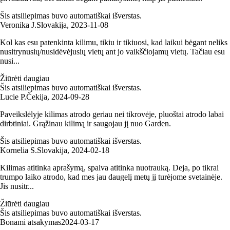
Šis atsiliepimas buvo automatiškai išverstas.
Veronika J.
Slovakija
,
2023‑11‑08
Kol kas esu patenkinta kilimu, tikiu ir tikiuosi, kad laikui bėgant neliks
nusitrynusių/nusidėvėjusių vietų ant jo vaikščiojamų vietų. Tačiau esu
nusi...
Žiūrėti daugiau
Šis atsiliepimas buvo automatiškai išverstas.
Lucie P.
Čekija
,
2024‑09‑28
Paveikslėlyje kilimas atrodo geriau nei tikrovėje, pluoštai atrodo labai
dirbtiniai. Grąžinau kilimą ir saugojau jį nuo Garden.
Šis atsiliepimas buvo automatiškai išverstas.
Kornelia S.
Slovakija
,
2024‑02‑18
Kilimas atitinka aprašymą, spalva atitinka nuotrauką. Deja, po tikrai
trumpo laiko atrodo, kad mes jau daugelį metų jį turėjome svetainėje.
Jis nusitr...
Žiūrėti daugiau
Šis atsiliepimas buvo automatiškai išverstas.
Bonami atsakymas
2024‑03‑17