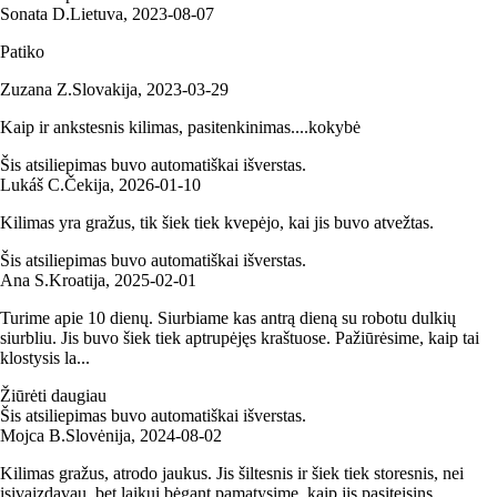
Sonata D.
Lietuva
,
2023‑08‑07
Patiko
Zuzana Z.
Slovakija
,
2023‑03‑29
Kaip ir ankstesnis kilimas, pasitenkinimas....kokybė
Šis atsiliepimas buvo automatiškai išverstas.
Lukáš C.
Čekija
,
2026‑01‑10
Kilimas yra gražus, tik šiek tiek kvepėjo, kai jis buvo atvežtas.
Šis atsiliepimas buvo automatiškai išverstas.
Ana S.
Kroatija
,
2025‑02‑01
Turime apie 10 dienų. Siurbiame kas antrą dieną su robotu dulkių
siurbliu. Jis buvo šiek tiek aptrupėjęs kraštuose. Pažiūrėsime, kaip tai
klostysis la...
Žiūrėti daugiau
Šis atsiliepimas buvo automatiškai išverstas.
Mojca B.
Slovėnija
,
2024‑08‑02
Kilimas gražus, atrodo jaukus. Jis šiltesnis ir šiek tiek storesnis, nei
įsivaizdavau, bet laikui bėgant pamatysime, kaip jis pasiteisins.