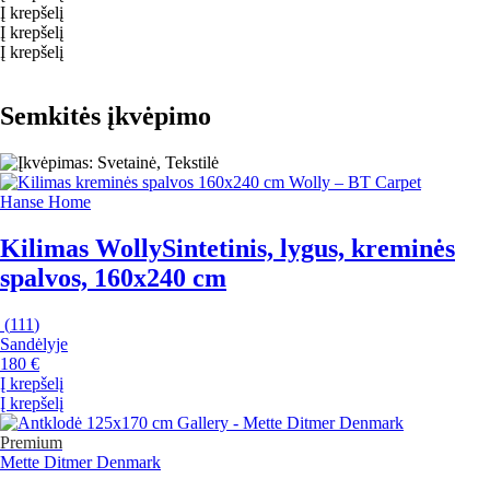
Į krepšelį
Į krepšelį
Į krepšelį
Semkitės įkvėpimo
Hanse Home
Kilimas Wolly
Sintetinis, lygus, kreminės
spalvos, 160x240 cm
(
111
)
Sandėlyje
180 €
Į krepšelį
Į krepšelį
Premium
Mette Ditmer Denmark