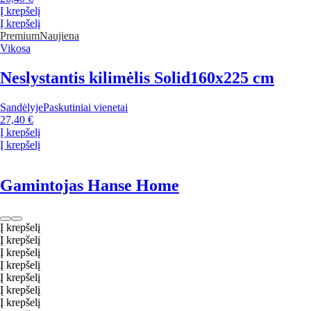
Į krepšelį
Į krepšelį
Premium
Naujiena
Vikosa
Neslystantis kilimėlis Solid
160x225 cm
Sandėlyje
Paskutiniai vienetai
27,40 €
Į krepšelį
Į krepšelį
Gamintojas Hanse Home
Į krepšelį
Į krepšelį
Į krepšelį
Į krepšelį
Į krepšelį
Į krepšelį
Į krepšelį