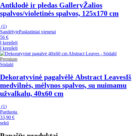
Antklodė ir pledas Gallery
Žalios
spalvos/violetinės spalvos, 125x170 cm
(
1
)
Sandėlyje
Paskutiniai vienetai
56 €
Į krepšelį
Į krepšelį
Premium
Södahl
Dekoratyvinė pagalvėlė Abstract Leaves
Iš
medvilnės, mėlynos spalvos, su nuimamu
užvalkalu, 40x60 cm
(
1
)
Parduota
33,90 €
sekti
Panašūs produktai