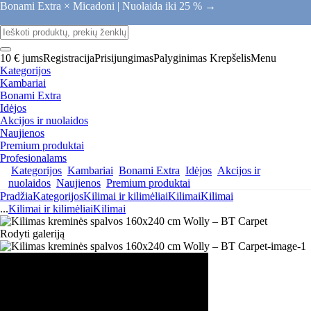
Bonami Extra × Micadoni |
Nuolaida iki 25 % →
10 € jums
Registracija
Prisijungimas
Palyginimas
Krepšelis
Menu
Kategorijos
Kambariai
Bonami Extra
Idėjos
Akcijos ir nuolaidos
Naujienos
Premium produktai
Profesionalams
Kategorijos
Kambariai
Bonami Extra
Idėjos
Akcijos ir
nuolaidos
Naujienos
Premium produktai
Pradžia
Kategorijos
Kilimai ir kilimėliai
Kilimai
Kilimai
...
Kilimai ir kilimėliai
Kilimai
Rodyti galeriją