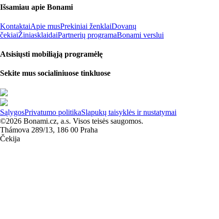
Išsamiau apie Bonami
Kontaktai
Apie mus
Prekiniai ženklai
Dovanų
čekiai
Žiniasklaidai
Partnerių programa
Bonami verslui
Atsisiųsti mobiliąją programėlę
Sekite mus socialiniuose tinkluose
Sąlygos
Privatumo politika
Slapukų taisyklės ir nustatymai
©2026 Bonami.cz, a.s. Visos teisės saugomos.
Thámova 289/13, 186 00 Praha
Čekija