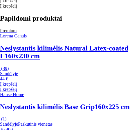
Į krepšelį
Į krepšelį
Papildomi produktai
Premium
Lorena Canals
Neslystantis kilimėlis Natural Latex-coated
L
160x230 cm
(
39
)
Sandėlyje
44 €
Į krepšelį
Į krepšelį
Hanse Home
Neslystantis kilimėlis Base Grip
160x225 cm
(
1
)
Sandėlyje
Paskutinis vienetas
26,40 €