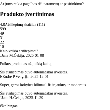
Ar jums reikia pagalbos dėl parametrų ar pasirinkimo?
Produkto įvertinimas
4.8
Atsiliepimų skaičius
(
111
)
5
99
4
9
3
1
2
2
1
0
Kaip veikia atsiliepimai?
J
Jana M.
Čekija
,
2026‑01‑08
Puikus produktas už puikią kainą
Šis atsiliepimas buvo automatiškai išverstas.
E
Endre P.
Vengrija
,
2025‑12‑01
Super, geros kokybės kilimas! Jis ir jaukus, ir modernus.
Šis atsiliepimas buvo automatiškai išverstas.
J
Jana H.
Čekija
,
2025‑11‑29
Iškalbingas