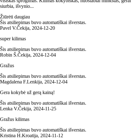
visiškas sprogimas. Kilimas kokybiškas, nuostabiai minkštas, gerai
siurbia, išvynio...
Žiūrėti daugiau
Šis atsiliepimas buvo automatiškai išverstas.
Pavel V.
Čekija
,
2024‑12‑20
super kilimas
Šis atsiliepimas buvo automatiškai išverstas.
Robin Š.
Čekija
,
2024‑12‑04
Gražus
Šis atsiliepimas buvo automatiškai išverstas.
Magdalena F.
Lenkija
,
2024‑12‑04
Gera kokybė už gerą kainą!
Šis atsiliepimas buvo automatiškai išverstas.
Lenka V.
Čekija
,
2024‑11‑25
Gražus kilimas
Šis atsiliepimas buvo automatiškai išverstas.
Kristina H.
Kroatija
,
2024‑11‑12