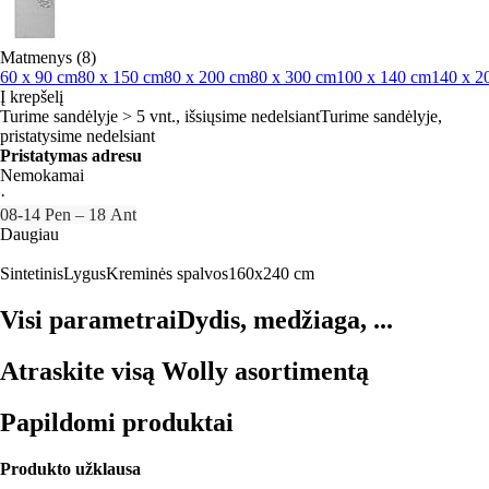
Matmenys (8)
60 x 90 cm
80 x 150 cm
80 x 200 cm
80 x 300 cm
100 x 140 cm
140 x 2
Į krepšelį
Turime sandėlyje > 5 vnt., išsiųsime nedelsiant
Turime sandėlyje,
pristatysime nedelsiant
Pristatymas adresu
Nemokamai
·
08‑14 Pen – 18 Ant
Daugiau
Sintetinis
Lygus
Kreminės spalvos
160x240 cm
Visi parametrai
Dydis, medžiaga, ...
Atraskite visą Wolly asortimentą
Papildomi produktai
Produkto užklausa