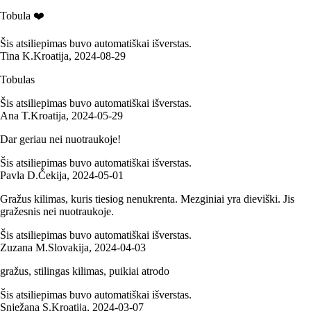
Tobula ❤️
Šis atsiliepimas buvo automatiškai išverstas.
Tina K.
Kroatija
,
2024‑08‑29
Tobulas
Šis atsiliepimas buvo automatiškai išverstas.
Ana T.
Kroatija
,
2024‑05‑29
Dar geriau nei nuotraukoje!
Šis atsiliepimas buvo automatiškai išverstas.
Pavla D.
Čekija
,
2024‑05‑01
Gražus kilimas, kuris tiesiog nenukrenta. Mezginiai yra dieviški. Jis
gražesnis nei nuotraukoje.
Šis atsiliepimas buvo automatiškai išverstas.
Zuzana M.
Slovakija
,
2024‑04‑03
gražus, stilingas kilimas, puikiai atrodo
Šis atsiliepimas buvo automatiškai išverstas.
Snježana S.
Kroatija
,
2024‑03‑07