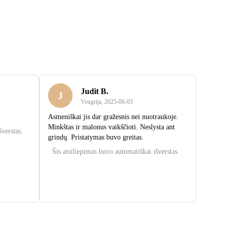
Judit B.
J
Vengrija
,
2025‑06‑03
Asmeniškai jis dar gražesnis nei nuotraukoje.
Minkštas ir malonus vaikščioti. Neslysta ant
šverstas.
grindų. Pristatymas buvo greitas.
Šis atsiliepimas buvo automatiškai išverstas.