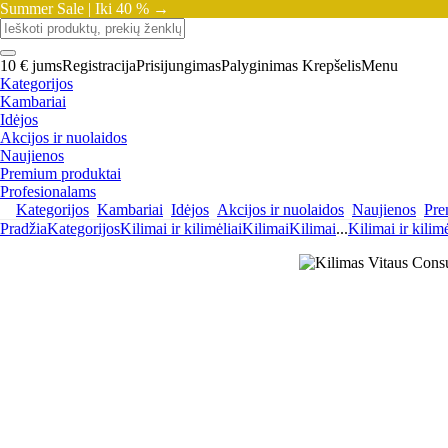
Summer Sale |
Iki 40 % →
10 € jums
Registracija
Prisijungimas
Palyginimas
Krepšelis
Menu
Kategorijos
Kambariai
Idėjos
Akcijos ir nuolaidos
Naujienos
Premium produktai
Profesionalams
Kategorijos
Kambariai
Idėjos
Akcijos ir nuolaidos
Naujienos
Pre
Pradžia
Kategorijos
Kilimai ir kilimėliai
Kilimai
Kilimai
...
Kilimai ir kilimė