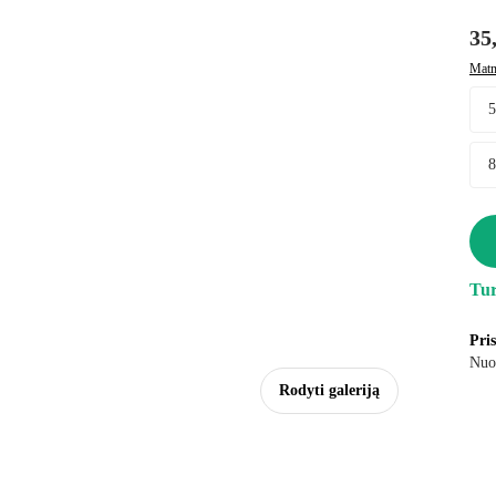
35
Matm
Tur
Pri
Nuo
Rodyti galeriją