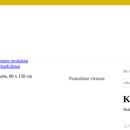
mium produktai
liai
Kilimai
ID: 
Paskutiniai vienetai
K
Skal
(
17