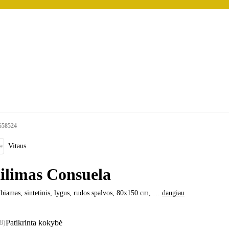
658524
Vitaus
ilimas Consuela
biamas, sintetinis, lygus, rudos spalvos, 80x150 cm
, …
daugiau
Patikrinta kokybė
8
)