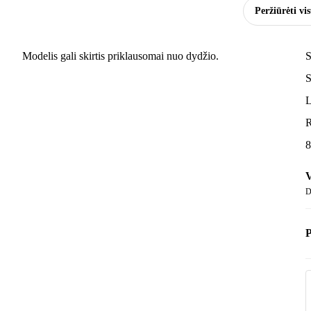
Peržiūrėti vi
Modelis gali skirtis priklausomai nuo dydžio.
S
S
L
R
8
V
D
P