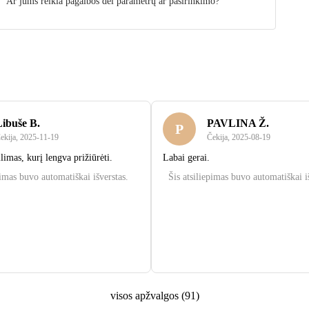
Ar jums reikia pagalbos dėl parametrų ar pasirinkimo?
Libuše B.
PAVLINA Ž.
P
ekija
,
2025‑11‑19
Čekija
,
2025‑08‑19
limas, kurį lengva prižiūrėti.
Labai gerai.
pimas buvo automatiškai išverstas.
Šis atsiliepimas buvo automatiškai i
visos apžvalgos
(
91
)