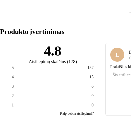
Produkto įvertinimas
4.8
L
Č
Atsiliepimų skaičius
(
178
)
Praktiškas ki
5
157
Šis atsilie
4
15
3
6
2
0
1
0
Kaip veikia atsiliepimai?