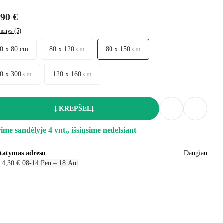
,90 €
enys (5)
50 x 80 cm
80 x 120 cm
80 x 150 cm
80 x 300 cm
120 x 160 cm
Į KREPŠELĮ
ime sandėlyje 4 vnt., išsiųsime nedelsiant
statymas adresu
Daugiau
 4,30 €
·
08‑14 Pen – 18 Ant