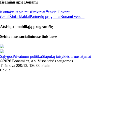
Išsamiau apie Bonami
Kontaktai
Apie mus
Prekiniai ženklai
Dovanų
čekiai
Žiniasklaidai
Partnerių programa
Bonami verslui
Atsisiųsti mobiliąją programėlę
Sekite mus socialiniuose tinkluose
Sąlygos
Privatumo politika
Slapukų taisyklės ir nustatymai
©2026 Bonami.cz, a.s. Visos teisės saugomos.
Thámova 289/13, 186 00 Praha
Čekija