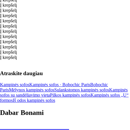
Į krepšelį
Į krepšelį
Į krepšelį
Į krepšelį
Į krepšelį
Į krepšelį
Į krepšelį
Į krepšelį
Į krepšelį
Į krepšelį
Į krepšelį
Atraskite daugiau
Kampinės sofos
Kampinės sofos · Bobochic Paris
Bobochic
Paris
Mėlynos kampinės sofos
Sulankstomos kampinės sofos
Kampinės
sofos su sandėliavimo vieta
Pilkos kampinės sofos
Kampinės sofos „U“
formos
Iš odos kampinės sofos
Dabar Bonami
Summer Sale iki -40 %