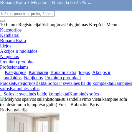
Bonami Extra × Micadoni |
Nuolaida iki 25 % →
10 € jums
Registracija
Prisijungimas
Palyginimas
Krepšelis
Menu
Kategorijos
Kambariai
Bonami Extra
Idėjos
Akcijos ir nuolaidos
Naujienos
Premium produktai
Profesionalams
Kategorijos
Kambariai
Bonami Extra
Idėjos
Akcijos ir
nuolaidos
Naujienos
Premium produktai
Pradžia
Kategorijos
Baldai
Sofos ir svetainės baldų komplektai
Kampinės
sofos
Kampinės sofos
...
Sofos ir svetainės baldų komplektai
Kampinės sofos
Rodyti galeriją