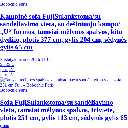
Bobochic Paris
Kampinė sofa Fuji
Sulankstoma/su
sandėliavimo vieta, su dešiniuoju kampu/
„U“ formos, tamsiai mėlynos spalvos, kito
dydžio, plotis 377 cm, gylis 204 cm, sėdynės
gylis 65 cm
Pristatysime nuo 2026‑11‑03
5 235 €
Į krepšelį
Į krepšelį
Bobochic Paris
Sofa Fuji
Sulankstoma/su sandėliavimo
vieta, tamsiai mėlynos spalvos, trivietė,
plotis 251 cm, gylis 113 cm, sėdynės gylis 65
cm