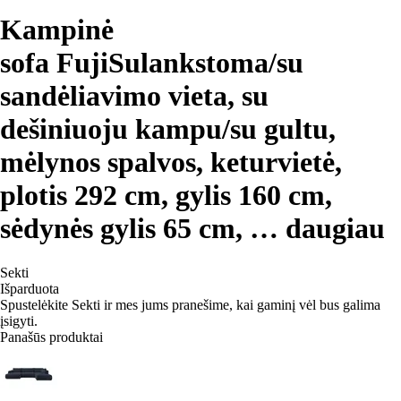
Kampinė
sofa Fuji
Sulankstoma/su
sandėliavimo vieta, su
dešiniuoju kampu/su gultu,
mėlynos spalvos, keturvietė,
plotis 292 cm, gylis 160 cm,
sėdynės gylis 65 cm
, …
daugiau
Sekti
Išparduota
Spustelėkite Sekti ir mes jums pranešime, kai gaminį vėl bus galima
įsigyti.
Panašūs produktai