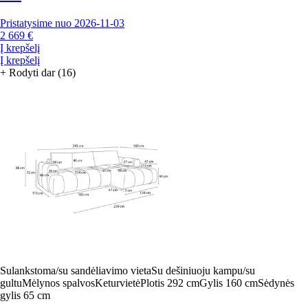
Pristatysime nuo 2026‑11‑03
2 669 €
Į krepšelį
Į krepšelį
+
Rodyti dar (16)
Sulankstoma/su sandėliavimo vieta
Su dešiniuoju kampu/su
gultu
Mėlynos spalvos
Keturvietė
Plotis 292 cm
Gylis 160 cm
Sėdynės
gylis 65 cm