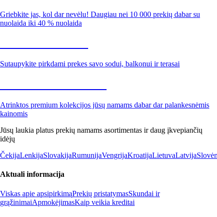
Griebkite jas, kol dar nevėlu! Daugiau nei 10 000 prekių dabar su
nuolaida iki 40 % nuolaida
Sodas su nuolaida
Sutaupykite pirkdami prekes savo sodui, balkonui ir terasai
Premium su nuolaida
Atrinktos premium kolekcijos jūsų namams dabar dar palankesnėmis
kainomis
Jūsų laukia platus prekių namams asortimentas ir daug įkvepiančių
idėjų
Čekija
Lenkija
Slovakija
Rumunija
Vengrija
Kroatija
Lietuva
Latvija
Slovėn
Aktuali informacija
Viskas apie apsipirkimą
Prekių pristatymas
Skundai ir
grąžinimai
Apmokėjimas
Kaip veikia kreditai