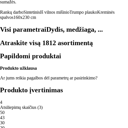
sumažės.
Rankų darbo
Sintetinis
Iš vilnos mišinio
Trumpo plauko
Kreminės
spalvos
160x230 cm
Visi parametrai
Dydis, medžiaga, ...
Atraskite visą 1812 asortimentą
Papildomi produktai
Produkto užklausa
Ar jums reikia pagalbos dėl parametrų ar pasirinkimo?
Produkto įvertinimas
4
Atsiliepimų skaičius
(
3
)
5
0
4
3
3
0
2
0