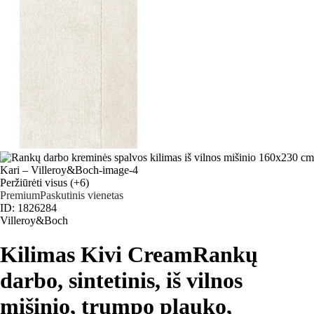
Peržiūrėti visus
(+6)
Premium
Paskutinis vienetas
ID: 1826284
Villeroy&Boch
Kilimas Kivi Cream
Rankų
darbo, sintetinis, iš vilnos
mišinio, trumpo plauko,