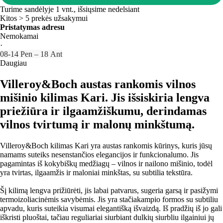
Turime sandėlyje 1 vnt., išsiųsime nedelsiant
Kitos > 5 prekės užsakymui
Pristatymas adresu
Nemokamai
·
08‑14 Pen – 18 Ant
Daugiau
Villeroy&Boch austas rankomis vilnos
mišinio kilimas Kari. Jis išsiskiria lengva
priežiūra ir ilgaamžiškumu, derindamas
vilnos tvirtumą ir malonų minkštumą.
Villeroy&Boch kilimas Kari yra austas rankomis kūrinys, kuris jūsų
namams suteiks nesenstančios elegancijos ir funkcionalumo. Jis
pagamintas iš kokybiškų medžiagų – vilnos ir nailono mišinio, todėl
yra tvirtas, ilgaamžis ir maloniai minkštas, su subtilia tekstūra.
Šį kilimą lengva prižiūrėti, jis labai patvarus, sugeria garsą ir pasižymi
termoizoliacinėmis savybėmis. Jis yra stačiakampio formos su subtiliu
apvadu, kuris suteikia visumai elegantišką išvaizdą. Iš pradžių iš jo gali
iškristi pluoštai, tačiau reguliariai siurbiant dulkių siurbliu ilgainiui jų