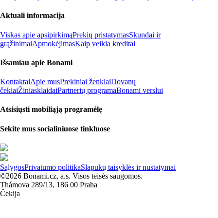
Aktuali informacija
Viskas apie apsipirkimą
Prekių pristatymas
Skundai ir
grąžinimai
Apmokėjimas
Kaip veikia kreditai
Išsamiau apie Bonami
Kontaktai
Apie mus
Prekiniai ženklai
Dovanų
čekiai
Žiniasklaidai
Partnerių programa
Bonami verslui
Atsisiųsti mobiliąją programėlę
Sekite mus socialiniuose tinkluose
Sąlygos
Privatumo politika
Slapukų taisyklės ir nustatymai
©2026 Bonami.cz, a.s. Visos teisės saugomos.
Thámova 289/13, 186 00 Praha
Čekija