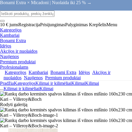
Bonami Extra × Micadoni |
Nuolaida iki 25 % →
10 € jums
Registracija
Prisijungimas
Palyginimas
Krepšelis
Menu
Kategorijos
Kambariai
Bonami Extra
Idėjos
Akcijos ir nuolaidos
Naujienos
Premium produktai
Profesionalams
Kategorijos
Kambariai
Bonami Extra
Idėjos
Akcijos ir
nuolaidos
Naujienos
Premium produktai
Pradžia
Kategorijos
Kilimai ir kilimėliai
Kilimai
Kilimai
...
Kilimai ir kilimėliai
Kilimai
Rodyti galeriją