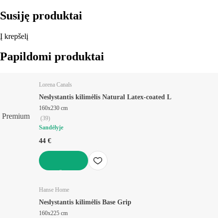
Susiję produktai
Į krepšelį
Papildomi produktai
Lorena Canals
Neslystantis kilimėlis Natural Latex-coated L
160x230 cm
Premium
(
39
)
Sandėlyje
44 €
Į KREPŠELĮ
Hanse Home
Neslystantis kilimėlis Base Grip
160x225 cm