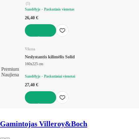
(
1
)
Sandėlyje
Paskutinis vienetas
26,40 €
Į KREPŠELĮ
Vikosa
Neslystantis kilimėlis Solid
160x225 cm
Premium
Naujiena
Sandėlyje
Paskutiniai vienetai
27,40 €
Į KREPŠELĮ
Gamintojas Villeroy&Boch