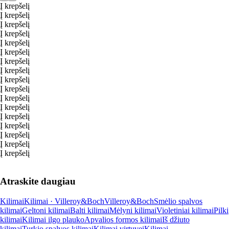
Į krepšelį
Į krepšelį
Į krepšelį
Į krepšelį
Į krepšelį
Į krepšelį
Į krepšelį
Į krepšelį
Į krepšelį
Į krepšelį
Į krepšelį
Į krepšelį
Į krepšelį
Į krepšelį
Į krepšelį
Į krepšelį
Į krepšelį
Atraskite daugiau
Kilimai
Kilimai · Villeroy&Boch
Villeroy&Boch
Smėlio spalvos
kilimai
Geltoni kilimai
Balti kilimai
Mėlyni kilimai
Violetiniai kilimai
Pilki
kilimai
Kilimai ilgo plauko
Apvalios formos kilimai
Iš džiuto
kilimai
Turkio spalvos kilimai
Kilimai virtuvei
Kilimai