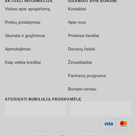
AKTUALI INFORMACIJA
IŠSAMIAU APIE BONAMI
Viskas apie apsipirkimą
Kontaktai
Prekių pristatymas
Apie mus
Skundai ir grąžinimai
Prekiniai ženklai
Apmokėjimas
Dovanų čekiai
Kaip veikia kreditai
Žiniasklaidai
Partnerių programa
Bonami verslui
ATSISIŲSTI MOBILIĄJĄ PROGRAMĖLĘ