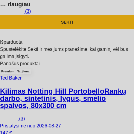
…
daugiau
(
3
)
SEKTI
Išparduota
Spustelėkite Sekti ir mes jums pranešime, kai gaminį vėl bus
galima įsigyti.
Panašūs produktai
Premium
Naujiena
Ted Baker
Kilimas Notting Hill Portobello
Rankų
darbo, sintetinis, lygus, smėlio
spalvos, 80x300 cm
(
3
)
Pristatysime nuo 2026‑08‑27
147 €