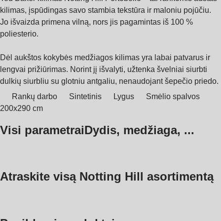
kilimas, įspūdingas savo stambia tekstūra ir maloniu pojūčiu.
Jo išvaizda primena vilną, nors jis pagamintas iš 100 %
poliesterio.
Dėl aukštos kokybės medžiagos kilimas yra labai patvarus ir
lengvai prižiūrimas. Norint jį išvalyti, užtenka švelniai siurbti
dulkių siurbliu su glotniu antgaliu, nenaudojant šepečio priedo.
Rankų darbo
Sintetinis
Lygus
Smėlio spalvos
200x290 cm
Visi parametrai
Dydis, medžiaga, ...
Atraskite visą Notting Hill asortimentą