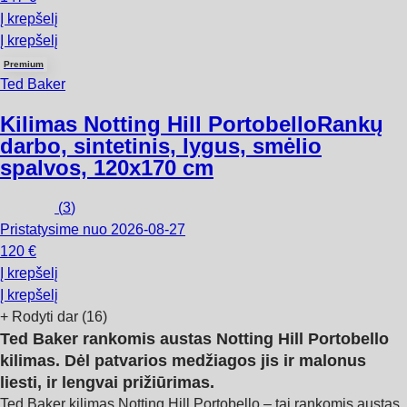
Į krepšelį
Į krepšelį
Premium
Ted Baker
Kilimas Notting Hill Portobello
Rankų
darbo, sintetinis, lygus, smėlio
spalvos, 120x170 cm
(
3
)
Pristatysime nuo 2026‑08‑27
120 €
Į krepšelį
Į krepšelį
+
Rodyti dar (16)
Ted Baker rankomis austas Notting Hill Portobello
kilimas. Dėl patvarios medžiagos jis ir malonus
liesti, ir lengvai prižiūrimas.
Ted Baker kilimas Notting Hill Portobello – tai rankomis austas