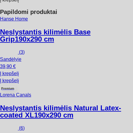
Papildomi produktai
Hanse Home
Neslystantis kilimėlis Base
Grip
190x290 cm
(
3
)
Sandėlyje
39,90 €
Į krepšelį
Į krepšelį
Premium
Lorena Canals
Neslystantis kilimėlis Natural Latex-
coated XL
190x290 cm
(
6
)