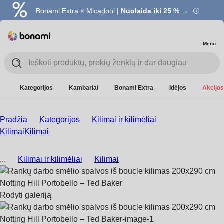
Bonami Extra × Micadoni |
Nuolaida iki 25 % →
Menu
Kategorijos
Kambariai
Bonami Extra
Idėjos
Akcijos
Pradžia
Kategorijos
Kilimai ir kilimėliai
Kilimai
Kilimai
...
Kilimai ir kilimėliai
Kilimai
Rodyti galeriją