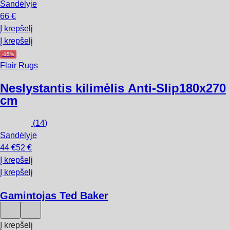
Sandėlyje
66 €
Į krepšelį
Į krepšelį
-15%
Flair Rugs
Neslystantis kilimėlis Anti-Slip
180x270
cm
(
14
)
Sandėlyje
44 €
52 €
Į krepšelį
Į krepšelį
Gamintojas Ted Baker
Į krepšelį