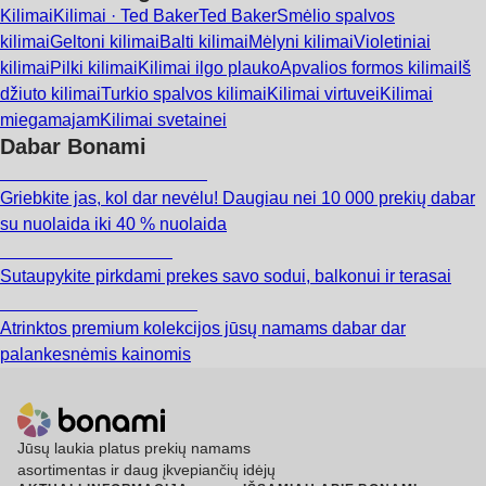
Kilimai
Kilimai · Ted Baker
Ted Baker
Smėlio spalvos
kilimai
Geltoni kilimai
Balti kilimai
Mėlyni kilimai
Violetiniai
kilimai
Pilki kilimai
Kilimai ilgo plauko
Apvalios formos kilimai
Iš
džiuto kilimai
Turkio spalvos kilimai
Kilimai virtuvei
Kilimai
miegamajam
Kilimai svetainei
Dabar Bonami
Summer Sale iki -40 %
Griebkite jas, kol dar nevėlu! Daugiau nei 10 000 prekių dabar
su nuolaida iki 40 % nuolaida
Sodas su nuolaida
Sutaupykite pirkdami prekes savo sodui, balkonui ir terasai
Premium su nuolaida
Atrinktos premium kolekcijos jūsų namams dabar dar
palankesnėmis kainomis
Jūsų laukia platus prekių namams
asortimentas ir daug įkvepiančių idėjų