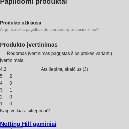
Papildomi produktai
Produkto užklausa
Ar jums reikia pagalbos dėl parametrų ar pasirinkimo?
Produkto įvertinimas
Rodomas įvertinimas pagrįstas šios prekės variantų
įvertinimais.
4.3
Atsiliepimų skaičius
(
3
)
5
2
4
0
3
1
2
0
1
0
Kaip veikia atsiliepimai?
Notting Hill gaminiai