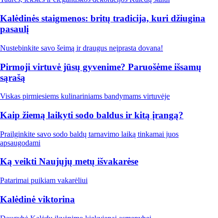
Kalėdinės staigmenos: britų tradicija, kuri džiugina
pasaulį
Nustebinkite savo šeimą ir draugus neįprasta dovana!
Pirmoji virtuvė jūsų gyvenime? Paruošėme išsamų
sąrašą
Viskas pirmiesiems kulinariniams bandymams virtuvėje
Kaip žiemą laikyti sodo baldus ir kitą įrangą?
Prailginkite savo sodo baldų tarnavimo laiką tinkamai juos
apsaugodami
Ką veikti Naujųjų metų išvakarėse
Patarimai puikiam vakarėliui
Kalėdinė viktorina