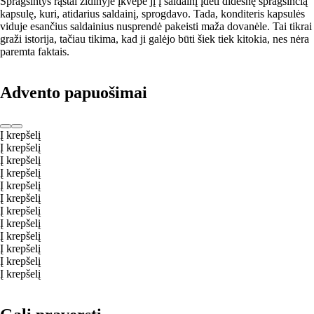
Spragsintys rąstai židinyje įkvėpė jį į saldainį įdėti didesnę spragsinčią
kapsulę, kuri, atidarius saldainį, sprogdavo. Tada, konditeris kapsulės
viduje esančius saldainius nusprendė pakeisti maža dovanėle. Tai tikrai
graži istorija, tačiau tikima, kad ji galėjo būti šiek tiek kitokia, nes nėra
paremta faktais.
Advento papuošimai
Į krepšelį
Į krepšelį
Į krepšelį
Į krepšelį
Į krepšelį
Į krepšelį
Į krepšelį
Į krepšelį
Į krepšelį
Į krepšelį
Į krepšelį
Į krepšelį