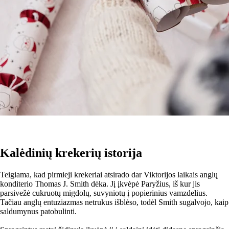
Kalėdinių krekerių istorija
Teigiama, kad pirmieji krekeriai atsirado dar Viktorijos laikais anglų
konditerio Thomas J. Smith dėka. Jį įkvėpė Paryžius, iš kur jis
parsivežė cukruotų migdolų, suvyniotų į popierinius vamzdelius.
Tačiau anglų entuziazmas netrukus išblėso, todėl Smith sugalvojo, kaip
saldumynus patobulinti.