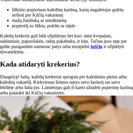
šilkinio popieriaus kalėdinę karūną, kurią nugalėtojas galėtų
nešioti per Kūčių vakarienę
mažą žaisliuką ar smulkmeną
popierėlį su šūkiu, pokštu ar mįsle
Kalėdų krekeris gali būti užpildytas bet kuo: mini kvepalais,
saldainiais, papuošalais, raktų pakabuku, ir kita. Tačiau juos taip pat
galite pasigaminti namuose patys arba nusipirkti
tuščių
ir užpildyti
dovanėlėmis.
Kada atidaryti krekerius?
Daugelyje šalių, kalėdų krekeriai sprogsta per kalėdinius pietus arba
kalėdinį vakarėlį. Kiekvienas šeimos narys savo krekerį ras savo
lėkštėje arba šalia jos. Laimėtojas gali iš karto užsidėti popierinę karūną
arba palaukti iki Kūčių vakarienės.