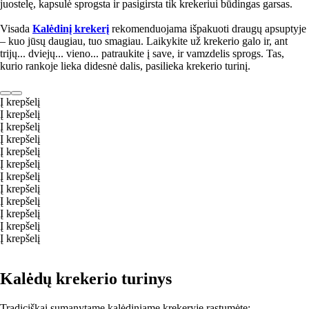
juostelę, kapsulė sprogsta ir pasigirsta tik krekeriui būdingas garsas.
Visada
Kalėdinį krekerį
rekomenduojama išpakuoti draugų apsuptyje
– kuo jūsų daugiau, tuo smagiau. Laikykite už krekerio galo ir, ant
trijų... dviejų... vieno... patraukite į save, ir vamzdelis sprogs. Tas,
kurio rankoje lieka didesnė dalis, pasilieka krekerio turinį.
Į krepšelį
Į krepšelį
Į krepšelį
Į krepšelį
Į krepšelį
Į krepšelį
Į krepšelį
Į krepšelį
Į krepšelį
Į krepšelį
Į krepšelį
Į krepšelį
Kalėdų krekerio turinys
Tradiciškai sumanytame kalėdiniame krekeryje rastumėte: