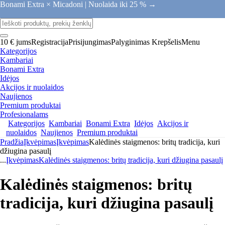
Bonami Extra × Micadoni |
Nuolaida iki 25 % →
10 € jums
Registracija
Prisijungimas
Palyginimas
Krepšelis
Menu
Kategorijos
Kambariai
Bonami Extra
Idėjos
Akcijos ir nuolaidos
Naujienos
Premium produktai
Profesionalams
Kategorijos
Kambariai
Bonami Extra
Idėjos
Akcijos ir
nuolaidos
Naujienos
Premium produktai
Pradžia
Įkvėpimas
Įkvėpimas
Kalėdinės staigmenos: britų tradicija, kuri
džiugina pasaulį
...
Įkvėpimas
Kalėdinės staigmenos: britų tradicija, kuri džiugina pasaulį
Kalėdinės staigmenos: britų
tradicija, kuri džiugina pasaulį