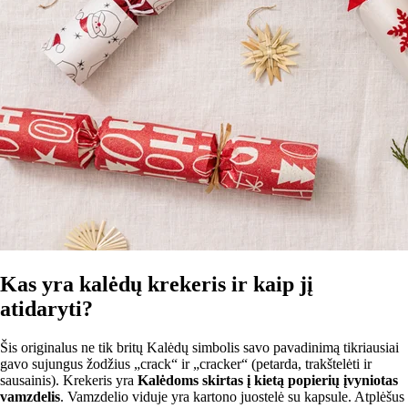
Kas yra kalėdų krekeris ir kaip jį
atidaryti?
Šis originalus ne tik britų Kalėdų simbolis savo pavadinimą tikriausiai
gavo sujungus žodžius „crack“ ir „cracker“ (petarda, trakštelėti ir
sausainis). Krekeris yra
Kalėdoms skirtas į kietą popierių įvyniotas
vamzdelis
. Vamzdelio viduje yra kartono juostelė su kapsule. Atplėšus