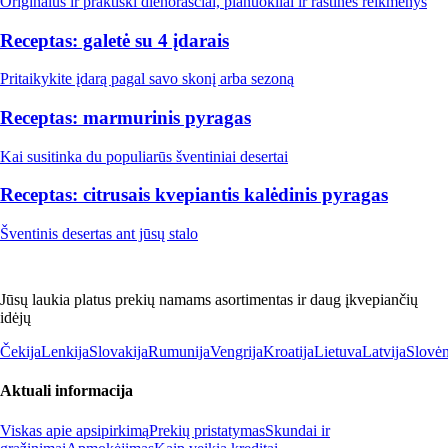
Originalūs ir praktiški dienoraščiai, planuokliai ir raštinės reikmenys
Receptas: galetė su 4 įdarais
Pritaikykite įdarą pagal savo skonį arba sezoną
Receptas: marmurinis pyragas
Kai susitinka du populiarūs šventiniai desertai
Receptas: citrusais kvepiantis kalėdinis pyragas
Šventinis desertas ant jūsų stalo
Jūsų laukia platus prekių namams asortimentas ir daug įkvepiančių
idėjų
Čekija
Lenkija
Slovakija
Rumunija
Vengrija
Kroatija
Lietuva
Latvija
Slovėn
Aktuali informacija
Viskas apie apsipirkimą
Prekių pristatymas
Skundai ir