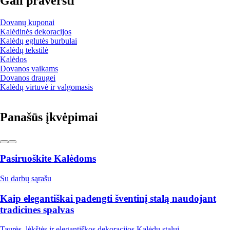
Gali praversti
Dovanų kuponai
Kalėdinės dekoracijos
Kalėdų eglutės burbulai
Kalėdų tekstilė
Kalėdos
Dovanos vaikams
Dovanos draugei
Kalėdų virtuvė ir valgomasis
Panašūs įkvėpimai
Pasiruoškite Kalėdoms
Su darbų sąrašu
Kaip elegantiškai padengti šventinį stalą naudojant
tradicines spalvas
Taurės, lėkštės ir elegantiškos dekoracijos Kalėdų stalui