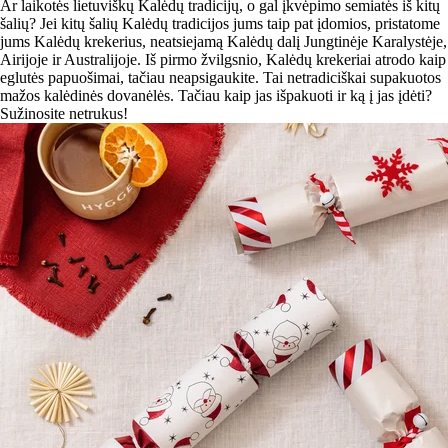
Ar laikotės lietuviškų Kalėdų tradicijų, o gal įkvėpimo semiatės iš kitų
šalių? Jei kitų šalių Kalėdų tradicijos jums taip pat įdomios, pristatome
jums Kalėdų krekerius, neatsiejamą Kalėdų dalį Jungtinėje Karalystėje,
Airijoje ir Australijoje. Iš pirmo žvilgsnio, Kalėdų krekeriai atrodo kaip
eglutės papuošimai, tačiau neapsigaukite. Tai netradiciškai supakuotos
mažos kalėdinės dovanėlės. Tačiau kaip jas išpakuoti ir ką į jas įdėti?
Sužinosite netrukus!