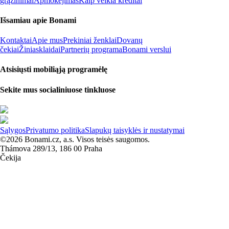
grąžinimai
Apmokėjimas
Kaip veikia kreditai
Išsamiau apie Bonami
Kontaktai
Apie mus
Prekiniai ženklai
Dovanų
čekiai
Žiniasklaidai
Partnerių programa
Bonami verslui
Atsisiųsti mobiliąją programėlę
Sekite mus socialiniuose tinkluose
Sąlygos
Privatumo politika
Slapukų taisyklės ir nustatymai
©2026 Bonami.cz, a.s. Visos teisės saugomos.
Thámova 289/13, 186 00 Praha
Čekija