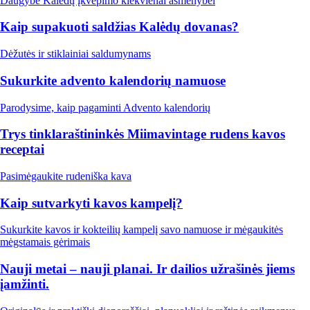
Daugybė Kalėdų įkvėpimo kiekvienai asmenybei
Kaip supakuoti saldžias Kalėdų dovanas?
Dėžutės ir stiklainiai saldumynams
Sukurkite advento kalendorių namuose
Parodysime, kaip pagaminti Advento kalendorių
Trys tinklaraštininkės Miimavintage rudens kavos
receptai
Pasimėgaukite rudeniška kava
Kaip sutvarkyti kavos kampelį?
Sukurkite kavos ir kokteilių kampelį savo namuose ir mėgaukitės
mėgstamais gėrimais
Nauji metai – nauji planai. Ir dailios užrašinės jiems
įamžinti.