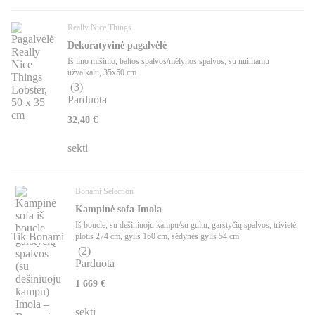
Really Nice Things
Dekoratyvinė pagalvėlė
Iš lino mišinio, baltos spalvos/mėlynos spalvos, su nuimamu
užvalkalu, 35x50 cm
(
3
)
Parduota
32,40 €
sekti
Bonami Selection
Kampinė sofa Imola
Iš boucle, su dešiniuoju kampu/su gultu, garstyčių spalvos, trivietė,
Tik Bonami
plotis 274 cm, gylis 160 cm, sėdynės gylis 54 cm
(
2
)
Parduota
1 669 €
sekti