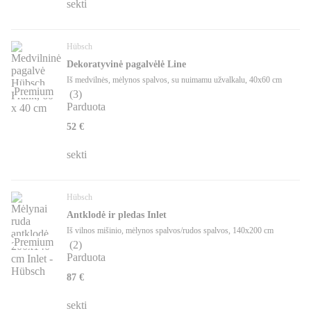
sekti
Hübsch
Dekoratyvinė pagalvėlė Line
Iš medvilnės, mėlynos spalvos, su nuimamu užvalkalu, 40x60 cm
Premium
(
3
)
Parduota
52 €
sekti
Hübsch
Antklodė ir pledas Inlet
Iš vilnos mišinio, mėlynos spalvos/rudos spalvos, 140x200 cm
Premium
(
2
)
Parduota
87 €
sekti