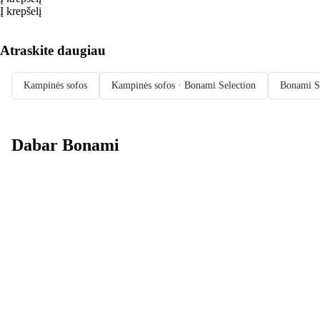
Į krepšelį
Atraskite daugiau
Kampinės sofos
Kampinės sofos · Bonami Selection
Bonami S
Dabar Bonami
Summer Sale
iki -40 %