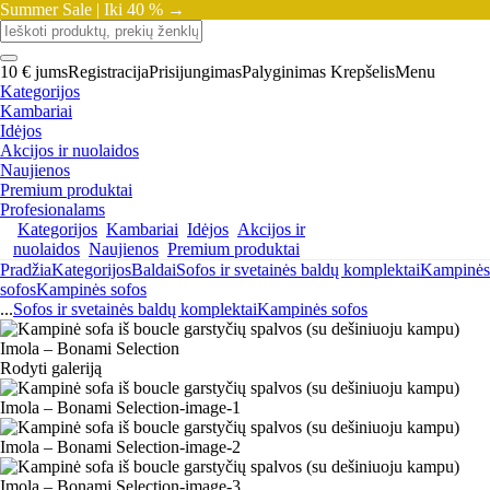
Summer Sale |
Iki 40 % →
10 € jums
Registracija
Prisijungimas
Palyginimas
Krepšelis
Menu
Kategorijos
Kambariai
Idėjos
Akcijos ir nuolaidos
Naujienos
Premium produktai
Profesionalams
Kategorijos
Kambariai
Idėjos
Akcijos ir
nuolaidos
Naujienos
Premium produktai
Pradžia
Kategorijos
Baldai
Sofos ir svetainės baldų komplektai
Kampinės
sofos
Kampinės sofos
...
Sofos ir svetainės baldų komplektai
Kampinės sofos
Rodyti galeriją