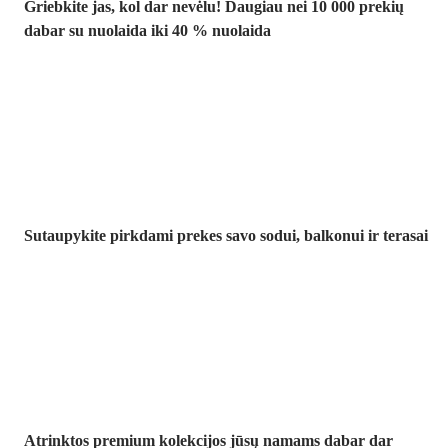
Griebkite jas, kol dar nevėlu! Daugiau nei 10 000 prekių
dabar su nuolaida iki 40 % nuolaida
Sodas su
nuolaida
Sutaupykite pirkdami prekes savo sodui, balkonui ir terasai
Premium su
nuolaida
Atrinktos premium kolekcijos jūsų namams dabar dar