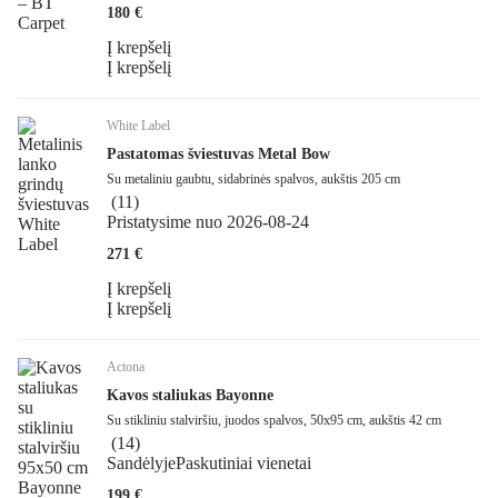
180 €
Į krepšelį
Į krepšelį
White Label
Pastatomas šviestuvas Metal Bow
Su metaliniu gaubtu, sidabrinės spalvos, aukštis 205 cm
(
11
)
Pristatysime nuo 2026‑08‑24
271 €
Į krepšelį
Į krepšelį
Actona
Kavos staliukas Bayonne
Su stikliniu stalviršiu, juodos spalvos, 50x95 cm, aukštis 42 cm
(
14
)
Sandėlyje
Paskutiniai vienetai
199 €