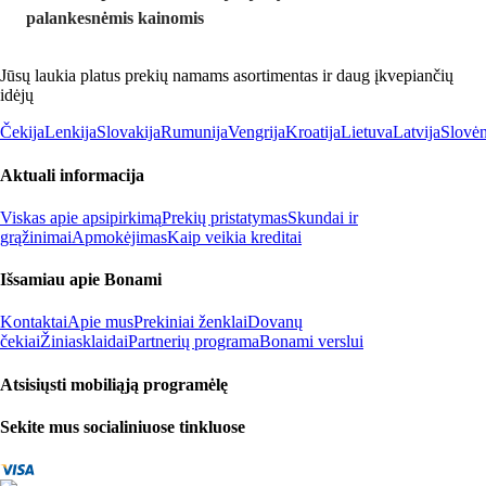
palankesnėmis kainomis
Jūsų laukia platus prekių namams asortimentas ir daug įkvepiančių
idėjų
Čekija
Lenkija
Slovakija
Rumunija
Vengrija
Kroatija
Lietuva
Latvija
Slovėn
Aktuali informacija
Viskas apie apsipirkimą
Prekių pristatymas
Skundai ir
grąžinimai
Apmokėjimas
Kaip veikia kreditai
Išsamiau apie Bonami
Kontaktai
Apie mus
Prekiniai ženklai
Dovanų
čekiai
Žiniasklaidai
Partnerių programa
Bonami verslui
Atsisiųsti mobiliąją programėlę
Sekite mus socialiniuose tinkluose