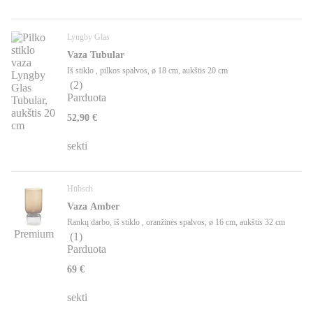
Lyngby Glas
Vaza Tubular
Iš stiklo , pilkos spalvos, ø 18 cm, aukštis 20 cm
(
2
)
Parduota
52,90 €
sekti
Hübsch
Vaza Amber
Rankų darbo, iš stiklo , oranžinės spalvos, ø 16 cm, aukštis 32 cm
Premium
(
1
)
Parduota
69 €
sekti