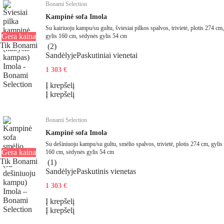
Bonami Selection
Kampinė sofa Imola
Su kairiuoju kampu/su gultu, šviesiai pilkos spalvos, trivietė, plotis 274 cm,
Gera kaina
gylis 160 cm, sėdynės gylis 54 cm
Tik Bonami
(
2
)
Sandėlyje
Paskutiniai vienetai
1 303 €
Į krepšelį
Į krepšelį
Bonami Selection
Kampinė sofa Imola
Su dešiniuoju kampu/su gultu, smėlio spalvos, trivietė, plotis 274 cm, gylis
Gera kaina
160 cm, sėdynės gylis 54 cm
Tik Bonami
(
1
)
Sandėlyje
Paskutinis vienetas
1 303 €
Į krepšelį
Į krepšelį