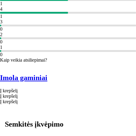
1
4
1
3
0
2
0
1
0
Kaip veikia atsiliepimai?
Imola gaminiai
Į krepšelį
Į krepšelį
Į krepšelį
Semkitės įkvėpimo