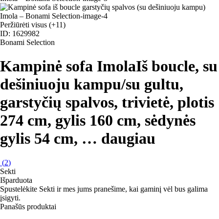
Peržiūrėti visus
(+11)
ID: 1629982
Bonami Selection
Kampinė sofa Imola
Iš boucle, su
dešiniuoju kampu/su gultu,
garstyčių spalvos, trivietė, plotis
274 cm, gylis 160 cm, sėdynės
gylis 54 cm
, …
daugiau
(
2
)
Sekti
Išparduota
Spustelėkite Sekti ir mes jums pranešime, kai gaminį vėl bus galima
įsigyti.
Panašūs produktai