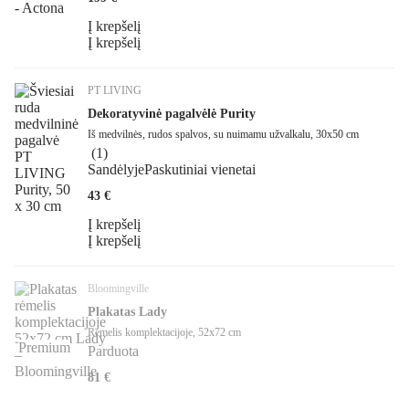
Į krepšelį
Į krepšelį
PT LIVING
Dekoratyvinė pagalvėlė Purity
Iš medvilnės, rudos spalvos, su nuimamu užvalkalu, 30x50 cm
(
1
)
Sandėlyje
Paskutiniai vienetai
43 €
Į krepšelį
Į krepšelį
Bloomingville
Plakatas Lady
Rėmelis komplektacijoje, 52x72 cm
Premium
Parduota
81 €