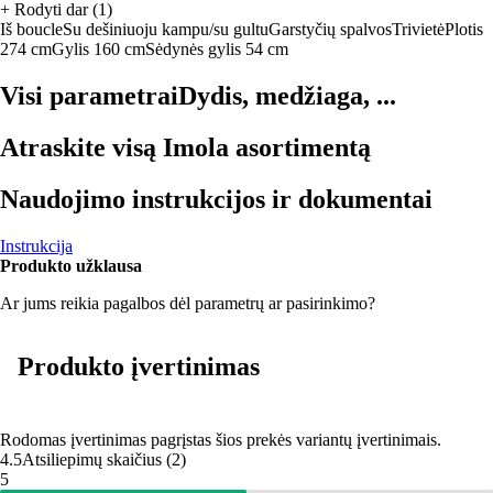
+
Rodyti dar (1)
Iš boucle
Su dešiniuoju kampu/su gultu
Garstyčių spalvos
Trivietė
Plotis
274 cm
Gylis 160 cm
Sėdynės gylis 54 cm
Visi parametrai
Dydis, medžiaga, ...
Atraskite visą Imola asortimentą
Naudojimo instrukcijos ir dokumentai
Instrukcija
Produkto užklausa
Ar jums reikia pagalbos dėl parametrų ar pasirinkimo?
Produkto įvertinimas
Rodomas įvertinimas pagrįstas šios prekės variantų įvertinimais.
4.5
Atsiliepimų skaičius
(
2
)
5