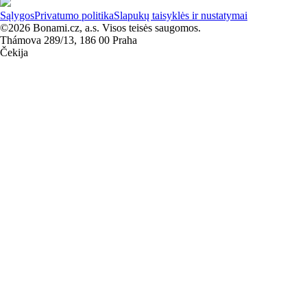
Sąlygos
Privatumo politika
Slapukų taisyklės ir nustatymai
©2026 Bonami.cz, a.s. Visos teisės saugomos.
Thámova 289/13, 186 00 Praha
Čekija