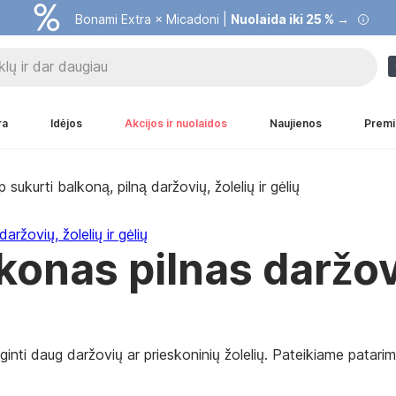
Bonami Extra × Micadoni |
Nuolaida iki 25 % →
ra
Idėjos
Akcijos ir nuolaidos
Naujienos
Premi
sukurti balkoną, pilną daržovių, žolelių ir gėlių
ržovių, žolelių ir gėlių
konas pilnas daržov
uginti daug daržovių ar prieskoninių žolelių. Pateikiame patar