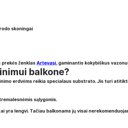
atrodo skoningai
ų prekės ženklas
Artevasi
, gaminantis kokybiškus vazonus 
ginimui balkone?
inimo erdvėms reikia specialaus substrato.
Jis turi atitik
kstremalesnėmis sąlygomis.
ai yra lengvi. Tačiau balkonams jų visai nerekomenduojam