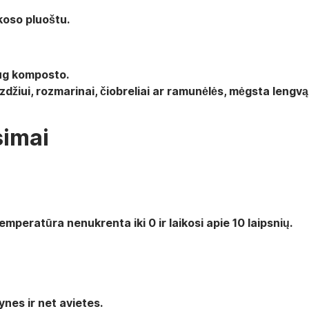
koso pluoštu.
ug komposto.
džiui, rozmarinai, čiobreliai ar ramunėlės, mėgsta lengvą
simai
mperatūra nenukrenta iki 0 ir laikosi apie 10 laipsnių.
nes ir net avietes.