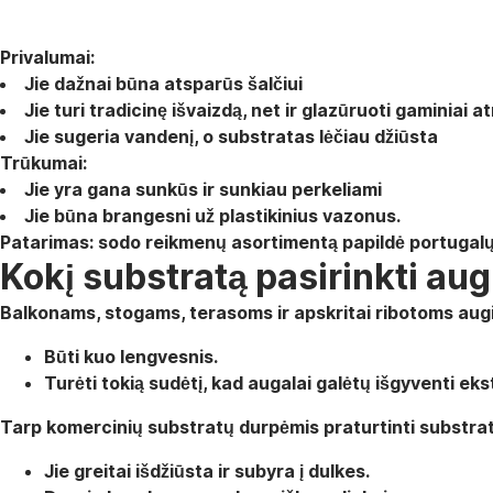
Privalumai:
Jie dažnai būna atsparūs šalčiui
Jie turi tradicinę išvaizdą, net ir glazūruoti gaminiai 
Jie sugeria vandenį, o substratas lėčiau džiūsta
Trūkumai:
Jie yra gana sunkūs ir sunkiau perkeliami
Jie būna brangesni už plastikinius vazonus.
Patarimas: sodo reikmenų asortimentą papildė portugal
Kokį substratą pasirinkti au
Balkonams, stogams, terasoms ir apskritai ribotoms aug
Būti kuo lengvesnis.
Turėti tokią sudėtį, kad augalai galėtų išgyventi e
Tarp komercinių substratų durpėmis praturtinti substrat
Jie greitai išdžiūsta ir subyra į dulkes.