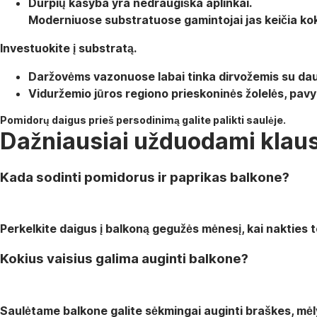
Durpių kasyba yra nedraugiška aplinkai.
Moderniuose substratuose gamintojai jas keičia ko
Investuokite į substratą.
Daržovėms vazonuose labai tinka dirvožemis su da
Viduržemio jūros regiono prieskoninės žolelės, pavyz
Pomidorų daigus prieš persodinimą galite palikti saulėje.
Dažniausiai užduodami klau
Kada sodinti pomidorus ir paprikas balkone?
Perkelkite daigus į balkoną gegužės mėnesį, kai nakties te
Kokius vaisius galima auginti balkone?
Saulėtame balkone galite sėkmingai auginti braškes, mėly