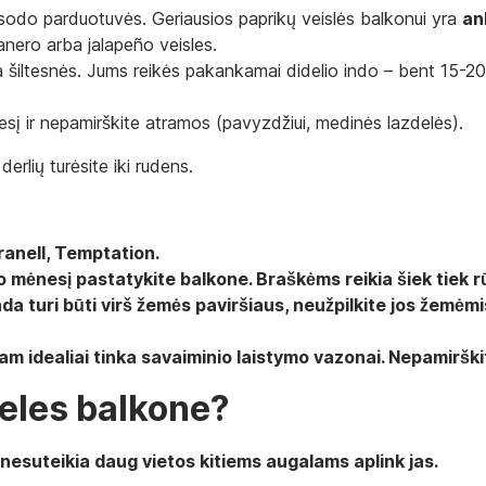
os sodo parduotuvės. Geriausios paprikų veislės balkonui yra
an
anero arba jalapeño veisles.
šiltesnės. Jums reikės pakankamai didelio indo – bent 15-20 li
ėnesį ir nepamirškite atramos (pavyzdžiui, medinės lazdelės).
erlių turėsite iki rudens.
e
anell, Temptation.
o mėnesį pastatykite balkone. Braškėms reikia šiek tiek r
isada turi būti virš žemės paviršiaus, neužpilkite jos žemėm
. Tam idealiai tinka savaiminio laistymo vazonai. Nepamiršk
leles balkone?
r nesuteikia daug vietos kitiems augalams aplink jas.