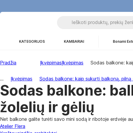
KATEGORIJOS
KAMBARIAI
Bonami Ext
Pradžia
Įkvėpimas
Įkvėpimas
Sodas balkone: kaip 
...
Įkvėpimas
Sodas balkone: kaip sukurti balkoną, pilną da
Sodas balkone: bal
žolelių ir gėlių
Net balkone galite turėti savo mini sodą ir ribotoje erdvėje a
Atelier Flera