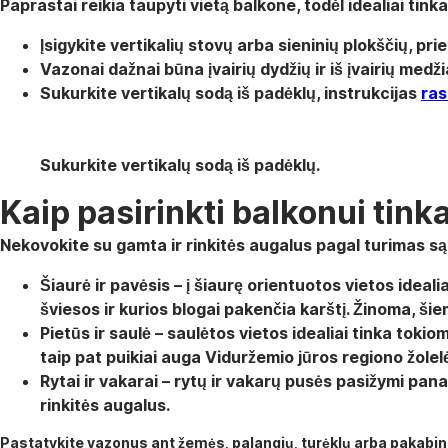
Paprastai reikia taupyti vietą balkone, todėl idealiai tinka 
Įsigykite vertikalių stovų arba sieninių plokščių, prie
Vazonai dažnai būna įvairių dydžių ir iš įvairių med
Sukurkite vertikalų sodą iš padėklų, instrukcijas
ras
Sukurkite vertikalų sodą iš padėklų.
Kaip pasirinkti balkonui tin
Nekovokite su gamta ir rinkitės augalus pagal turimas są
Šiaurė ir pavėsis
– į šiaurę orientuotos vietos ideal
šviesos ir kurios blogai pakenčia karštį. Žinoma, ši
Pietūs ir saulė
– saulėtos vietos idealiai tinka tokio
taip pat puikiai auga Viduržemio jūros regiono žolel
Rytai ir vakarai
– rytų ir vakarų pusės pasižymi panaši
rinkitės augalus.
Pastatykite vazonus ant žemės, palangių, turėklų arba pakabink