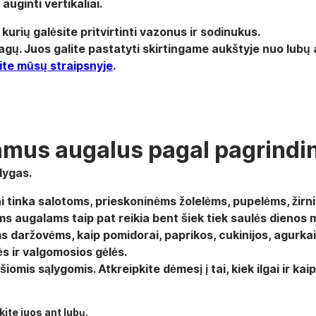
auginti vertikaliai.
 kurių galėsite pritvirtinti vazonus ir sodinukus.
žiagų. Juos galite pastatyti skirtingame aukštyje nuo lubų
ite mūsų straipsnyje
.
kamus augalus pagal pagrindi
lygas.
iai tinka salotoms, prieskoninėms žolelėms, pupelėms, ži
ems augalams taip pat reikia bent šiek tiek saulės dienos 
ms daržovėms, kaip pomidorai, paprikos, cukinijos, agurkai,
ės ir valgomosios gėlės.
omis sąlygomis. Atkreipkite dėmesį į tai, kiek ilgai ir kaip 
ite juos ant lubų.