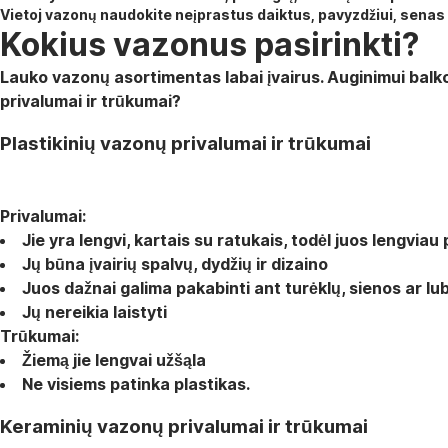
Vietoj vazonų naudokite neįprastus daiktus, pavyzdžiui, senas
Kokius vazonus pasirinkti?
Lauko vazonų asortimentas labai įvairus. Auginimui balkone
privalumai ir trūkumai?
Plastikinių vazonų privalumai ir trūkumai
Privalumai:
Jie yra lengvi, kartais su ratukais, todėl juos lengviau
Jų būna įvairių spalvų, dydžių ir dizaino
Juos dažnai galima pakabinti ant turėklų, sienos ar lu
Jų nereikia laistyti
Trūkumai:
Žiemą jie lengvai užšąla
Ne visiems patinka plastikas.
Keraminių vazonų privalumai ir trūkumai