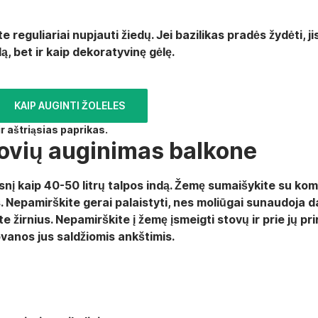
 reguliariai nupjauti žiedų. Jei bazilikas pradės žydėti, j
ą, bet ir kaip dekoratyvinę gėlę.
KAIP AUGINTI ŽOLELES
ir aštriąsias paprikas.
ržovių auginimas balkone
snį kaip 40-50 litrų talpos indą. Žemę sumaišykite su komp
s. Nepamirškite gerai palaistyti, nes
moliūgai sunaudoja d
 žirnius. Nepamirškite į žemę įsmeigti stovų ir prie jų priri
ovanos jus saldžiomis ankštimis
.