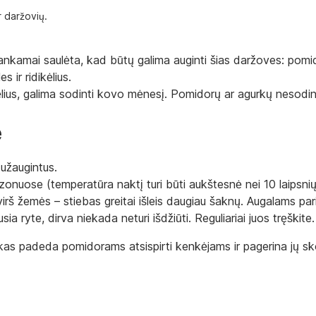
r daržovių.
kamai saulėta, kad būtų galima auginti šias daržoves: pomidoru
s ir ridikėlius.
ėlius, galima sodinti kovo mėnesį. Pomidorų ar agurkų nesodin
e
 užaugintus.
onuose (temperatūra naktį turi būti aukštesnė nei 10 laipsnių
 virš žemės – stiebas greitai išleis daugiau šaknų. Augalams par
ia ryte, dirva niekada neturi išdžiūti. Reguliariai juos tręškite.
ikas padeda pomidorams atsispirti kenkėjams ir pagerina jų sk