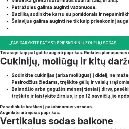
Medetka
greitai suformuos sodriai žalią krūmą.
Petražoles
galima auginti vazonuose.
Baziliką
sodinkite kartu su pomidorais ir nepamirškite
Šalavijus
galima auginti ne tik kaip prieskoninį augal
„PASIDARYKITE PATYS“: PRIESKONINIŲ ŽOLELIŲ SODAS
Terasoje taip pat galite auginti paprikas. Rinkitės plonasienes 
Cukinijų, moliūgų ir kitų da
Sodinkite cukinijas (arba moliūgus) į didelį, ne maže
Pasirodžius žiedams, tręškite gėlių ir vaisių trąšomi
Balandžio arba gegužės mėnesį tiesiai į dirvą pasėkite
tręškite ir laistykite žirnius, ir po
12 savaičių jie apd
Pasodinkite braškes į pakabinamus vazonus.
Auginkite aitriąsias paprikas.
Vertikalus sodas balkone