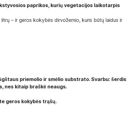
kstyvosios paprikos, kurių vegetacijos laikotarpis
trų – ir geros kokybės dirvožemio, kuris būtų laidus ir
ūgštaus priemolio ir smėlio substrato. Svarbu: šerdis
is, nes kitaip braškė neaugs.
ite geros kokybės trąšų.