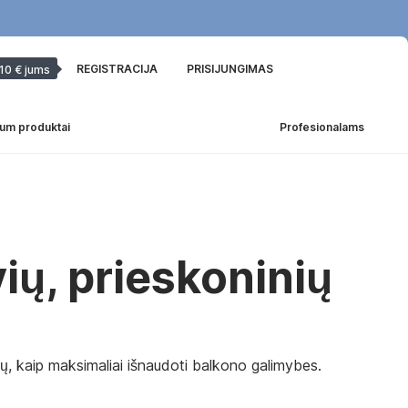
REGISTRACIJA
PRISIJUNGIMAS
10 € jums
um produktai
Profesionalams
ių, prieskoninių
imų, kaip maksimaliai išnaudoti balkono galimybes.