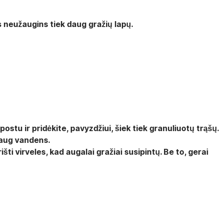
is neužaugins tiek daug gražių lapų.
ostu ir pridėkite, pavyzdžiui, šiek tiek granuliuotų trąšų.
aug vandens.
šti virveles, kad augalai gražiai susipintų. Be to, gerai