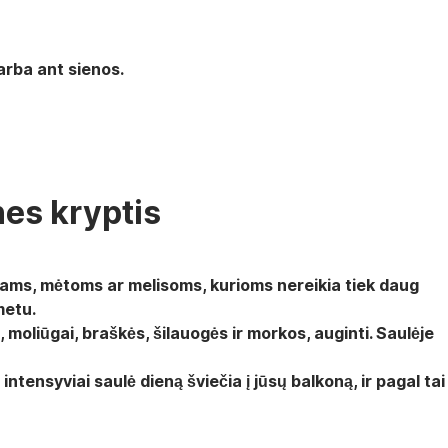
 arba ant sienos.
nes kryptis
rniams, mėtoms ar melisoms, kurioms nereikia tiek daug
metu.
 moliūgai, braškės, šilauogės ir morkos, auginti. Saulėje
intensyviai saulė dieną šviečia į jūsų balkoną, ir pagal tai