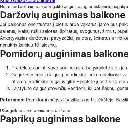
Kraštovaizdžio architektai
Net ir nedideliame balkone galite auginti daug prieskoninių augalų i
Daržovių auginimas balkone
Jei balkonas orientuotas į pietus arba vakarus, jame bus pakan
salierus, įvairių rūšių salotas, špinatus, svogūnus, žirnius, pupele
Ankstyvąsias daržoves, pavyzdžiui, salotas, špinatus ar ridik
nenukris žemiau 10 laipsnių.
Pomidorų auginimas balkon
Pradėkite auginti savo sodinukus arba įsigykite juos jau
Gegužės mėnesį daigus pasodinkite lauke dideliuose vaz
atramą. Sodinkite augalus giliai – palikite juos tik 10 cm
Laistykite daigus stovinčiu vandeniu iki pat šaknų, geriaus
Patarimas:
Pomidorai mėgsta bazilikus ne tik lėkštėje. Bazil
Užauginkite savo pomidorus balkone.
Paprikų auginimas balkone