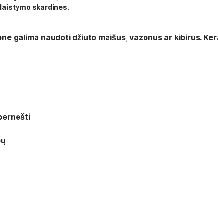
 laistymo skardines.
 galima naudoti džiuto maišus, vazonus ar kibirus. Keramin
 pernešti
bų