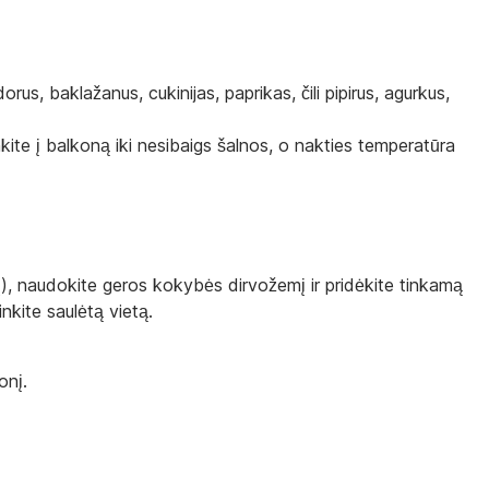
s, baklažanus, cukinijas, paprikas, čili pipirus, agurkus,
kite į balkoną iki nesibaigs šalnos, o nakties temperatūra
), naudokite geros kokybės dirvožemį ir pridėkite tinkamą
inkite saulėtą vietą.
onį.