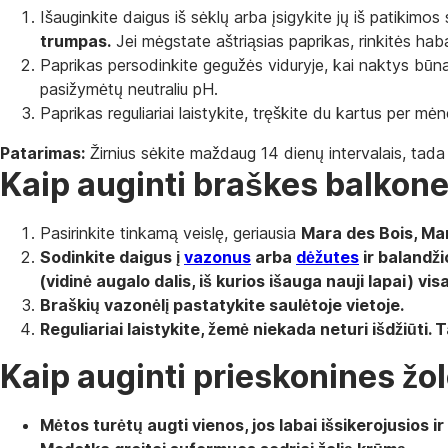
Išauginkite daigus iš sėklų arba įsigykite jų iš patikim
trumpas.
Jei mėgstate aštriąsias paprikas, rinkitės hab
Paprikas persodinkite gegužės viduryje, kai naktys būna 
pasižymėtų neutraliu pH.
Paprikas reguliariai laistykite, tręškite du kartus per m
Patarimas:
Žirnius sėkite maždaug 14 dienų intervalais, tada d
Kaip auginti braškes balkon
Pasirinkite tinkamą veislę, geriausia
Mara des Bois, Mar
Sodinkite daigus į
vazonus
arba
dėžutes
ir balandži
(vidinė augalo dalis, iš kurios išauga nauji lapai) v
Braškių vazonėlį pastatykite
saulėtoje vietoje
.
Reguliariai laistykite, žemė niekada neturi išdžiūti
Kaip auginti prieskonines žo
Mėtos
turėtų augti vienos, jos labai išsikerojusios i