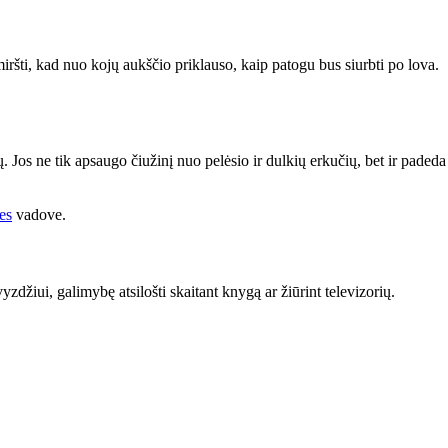
iršti, kad nuo kojų aukščio priklauso, kaip patogu bus siurbti po lova.
ų. Jos ne tik apsaugo čiužinį nuo pelėsio ir dulkių erkučių, bet ir padeda
les
vadove.
yzdžiui, galimybę atsilošti skaitant knygą ar žiūrint televizorių.