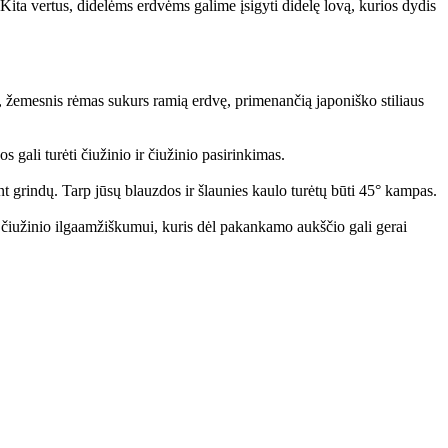
ita vertus, didelėms erdvėms galime įsigyti didelę lovą, kurios dydis
s, žemesnis rėmas sukurs ramią erdvę, primenančią japoniško stiliaus
gali turėti čiužinio ir čiužinio pasirinkimas.
ant grindų. Tarp jūsų blauzdos ir šlaunies kaulo turėtų būti 45° kampas.
os čiužinio ilgaamžiškumui, kuris dėl pakankamo aukščio gali gerai