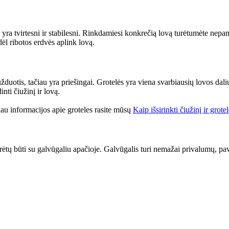
yra tvirtesni ir stabilesni. Rinkdamiesi konkrečią lovą turėtumėte nepam
dėl ribotos erdvės aplink lovą.
užduotis, tačiau yra priešingai. Grotelės yra viena svarbiausių lovos dali
nti čiužinį ir lovą.
iau informacijos apie groteles rasite mūsų
Kaip išsirinkti čiužinį ir grote
turėtų būti su galvūgaliu apačioje. Galvūgalis turi nemažai privalumų, pav