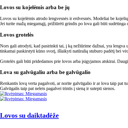
Lovos su kojelėmis arba be jų
Lovos su kojelėmis atrodo lengvesnės ir erdvesnės. Modeliai be kojelių 
Jei turite mažą miegamąjį, prižiūrėti grindis po lova gali būti sudėtinga 
Lovos grotelės
Nors gali atrodyti, kad pasirinkti tai, į ką nežiūrime dažnai, yra lengva 
tinkamai paskirstyti kūno svorį, išlaikyti natūralią stuburo padėtį bei vėdi
Grotelės gali būti pridedamos prie lovos arba įsigyjamos atskirai. Daug
Lova su galvūgaliu arba be galvūgalio
Renkantis lovą verta pagalvoti, ar norite galvūgalio ir ar lova taip pat 
Galvūgalis taip pat neleis pagalvei trintis į sieną ir sutepti sienos.
Lovos su daiktadėže