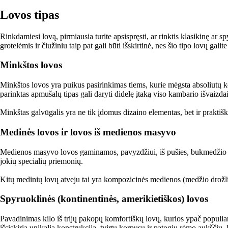
Lovos tipas
Rinkdamiesi lovą, pirmiausia turite apsispręsti, ar rinktis klasikinę ar
grotelėmis ir čiužiniu taip pat gali būti išskirtinė, nes šio tipo lovų galit
Minkštos lovos
Minkštos lovos yra puikus pasirinkimas tiems, kurie mėgsta absoliutų k
parinktas apmušalų tipas gali daryti didelę įtaką viso kambario išvaizdai
Minkštas galvūgalis yra ne tik įdomus dizaino elementas, bet ir prakti
Medinės lovos ir lovos iš medienos masyvo
Medienos masyvo lovos gaminamos, pavyzdžiui, iš pušies, bukmedžio arba
jokių specialių priemonių.
Kitų medinių lovų atveju tai yra kompozicinės medienos (medžio drožlių 
Spyruoklinės (kontinentinės, amerikietiškos) lovos
Pavadinimas kilo iš trijų pakopų komfortiškų lovų, kurios ypač populia
išsiskiria unikalia konstrukcija, tvirtu korpusu ir patogiu rėmo aukščiu, 