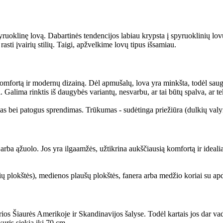
 spyruoklinę lovą. Dabartinės tendencijos labiau krypsta į spyruoklinių l
e rasti įvairių stilių. Taigi, apžvelkime lovų tipus išsamiau.
omfortą ir modernų dizainą. Dėl apmušalų, lova yra minkšta, todėl saug
. Galima rinktis iš daugybės variantų, nesvarbu, ar tai būtų spalva, ar t
škas bei patogus sprendimas. Trūkumas - sudėtinga priežiūra (dulkių va
 ąžuolo. Jos yra ilgaamžės, užtikrina aukščiausią komfortą ir idealiai
plokštės), medienos plaušų plokštės, fanera arba medžio koriai su apdai
rios Šiaurės Amerikoje ir Skandinavijos šalyse. Todėl kartais jos dar v
kuris siekia iki 70 cm.