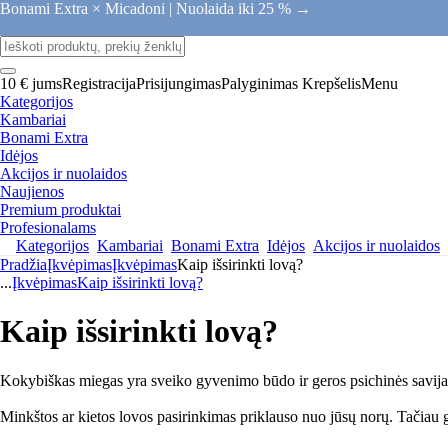
Bonami Extra × Micadoni |
Nuolaida iki 25 % →
10 € jums
Registracija
Prisijungimas
Palyginimas
Krepšelis
Menu
Kategorijos
Kambariai
Bonami Extra
Idėjos
Akcijos ir nuolaidos
Naujienos
Premium produktai
Profesionalams
Kategorijos
Kambariai
Bonami Extra
Idėjos
Akcijos ir nuolaidos
Pradžia
Įkvėpimas
Įkvėpimas
Kaip išsirinkti lovą?
...
Įkvėpimas
Kaip išsirinkti lovą?
Kaip išsirinkti lovą?
Kokybiškas miegas yra sveiko gyvenimo būdo ir geros psichinės savijautos
Minkštos ar kietos lovos pasirinkimas priklauso nuo jūsų norų. Tačiau gal