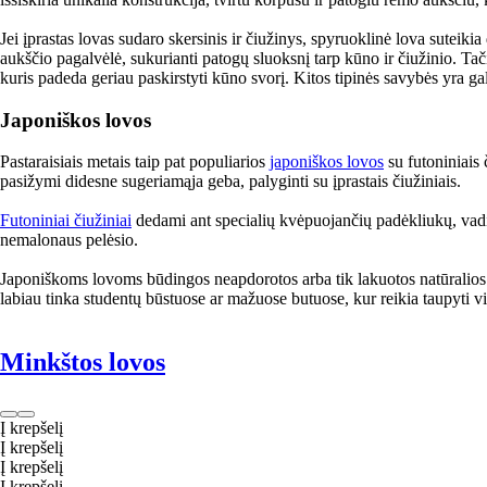
Jei įprastas lovas sudaro skersinis ir čiužinys, spyruoklinė lova suteik
aukščio pagalvėlė, sukurianti patogų sluoksnį tarp kūno ir čiužinio. Tač
kuris padeda geriau paskirstyti kūno svorį. Kitos tipinės savybės yra gal
Japoniškos lovos
Pastaraisiais metais taip pat populiarios
japoniškos lovos
su futoniniais 
pasižymi didesne sugeriamąja geba, palyginti su įprastais čiužiniais.
Futoniniai čiužiniai
dedami ant specialių kvėpuojančių padėkliukų, vadin
nemalonaus pelėsio.
Japoniškoms lovoms būdingos neapdorotos arba tik lakuotos natūralios 
labiau tinka studentų būstuose ar mažuose butuose, kur reikia taupyti v
Minkštos lovos
Į krepšelį
Į krepšelį
Į krepšelį
Į krepšelį