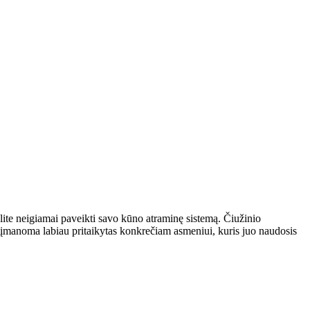
lite neigiamai paveikti savo kūno atraminę sistemą. Čiužinio
ek įmanoma labiau pritaikytas konkrečiam asmeniui, kuris juo naudosis