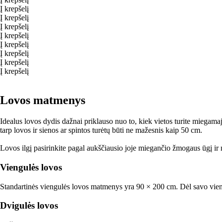
Į krepšelį
Į krepšelį
Į krepšelį
Į krepšelį
Į krepšelį
Į krepšelį
Į krepšelį
Į krepšelį
Lovos matmenys
Idealus lovos dydis dažnai priklauso nuo to, kiek vietos turite miegamaj
tarp lovos ir sienos ar spintos turėtų būti ne mažesnis kaip 50 cm.
Lovos ilgį pasirinkite pagal aukščiausio joje miegančio žmogaus ūgį ir
Viengulės lovos
Standartinės viengulės lovos matmenys yra 90 × 200 cm. Dėl savo vie
Dvigulės lovos