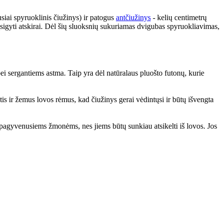
usiai spyruoklinis čiužinys) ir patogus
antčiužinys
- kelių centimetrų
įsigyti atskirai. Dėl šių sluoksnių sukuriamas dvigubas spyruokliavimas,
bei sergantiems astma. Taip yra dėl natūralaus pluošto futonų, kurie
is ir žemus lovos rėmus, kad čiužinys gerai vėdintųsi ir būtų išvengta
pagyvenusiems žmonėms, nes jiems būtų sunkiau atsikelti iš lovos. Jos