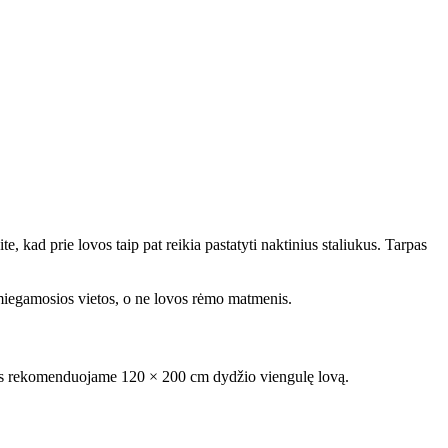
, kad prie lovos taip pat reikia pastatyti naktinius staliukus. Tarpas
 miegamosios vietos, o ne lovos rėmo matmenis.
ams rekomenduojame 120 × 200 cm dydžio viengulę lovą.