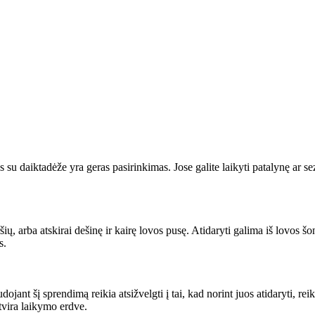
su daiktadėže yra geras pasirinkimas. Jose galite laikyti patalynę ar se
ių, arba atskirai dešinę ir kairę lovos pusę. Atidaryti galima iš lovos šo
s.
jant šį sprendimą reikia atsižvelgti į tai, kad norint juos atidaryti, reik
 atvira laikymo erdve.