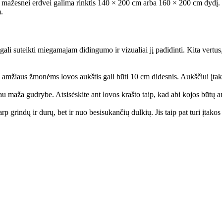
 mažesnei erdvei galima rinktis 140 × 200 cm arba 160 × 200 cm dydį. K
m.
ali suteikti miegamajam didingumo ir vizualiai jį padidinti. Kita vertu
amžiaus žmonėms lovos aukštis gali būti 10 cm didesnis. Aukščiui įtakos 
 sau maža gudrybe. Atsisėskite ant lovos krašto taip, kad abi kojos būtų 
p grindų ir durų, bet ir nuo besisukančių dulkių. Jis taip pat turi įtak