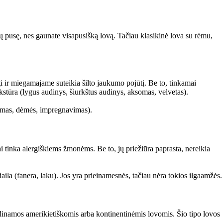
ovų pusę, nes gaunate visapusišką lovą. Tačiau klasikinė lova su rėmu,
i ir miegamajame suteikia šilto jaukumo pojūtį. Be to, tinkamai
ekstūra (lygus audinys, šiurkštus audinys, aksomas, velvetas).
lymas, dėmės, impregnavimas).
 tinka alergiškiems žmonėms. Be to, jų priežiūra paprasta, nereikia
la (fanera, laku). Jos yra prieinamesnės, tačiau nėra tokios ilgaamžės.
adinamos amerikietiškomis arba kontinentinėmis lovomis. Šio tipo lovos