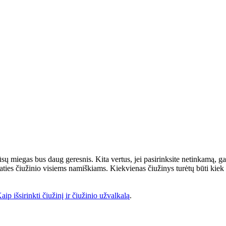
ų miegas bus daug geresnis. Kita vertus, jei pasirinksite netinkamą, ga
o paties čiužinio visiems namiškiams. Kiekvienas čiužinys turėtų būti ki
aip išsirinkti čiužinį ir čiužinio užvalkalą
.