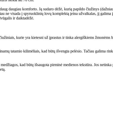
ia daug daugiau komforto. Ją sudaro dėžė, kurią papildo čiužinys (dažnia
iau ne visada į spyruoklinių lovų komplektą įeina užvalkalas, jį galima 
vūgalis ir daiktadėžė.
čiužiniais, kurie yra kietesni už įprastus ir tinka alergiškiems žmonėms 
amų tatamio kilimėliais, kad būtų išvengta pelėsio. Tačiau galima rinkt
medžiagos, kad būtų išsaugota pirminė medienos tekstūra. Jos netinka 
ietą.