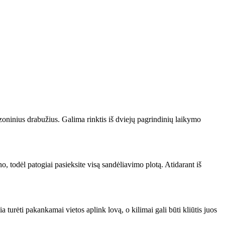
zoninius drabužius. Galima rinktis iš dviejų pagrindinių laikymo
no, todėl patogiai pasieksite visą sandėliavimo plotą. Atidarant iš
ia turėti pakankamai vietos aplink lovą, o kilimai gali būti kliūtis juos