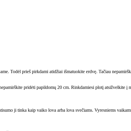
ame. Todėl prieš pirkdami atidžiai išmatuokite erdvę. Tačiau nepamirškite
 nepamirškite pridėti papildomų 20 cm. Rinkdamiesi plotį atsižvelkite į
ntisumo ji tinka kaip vaiko lova arba lova svečiams. Vyresniems vaik