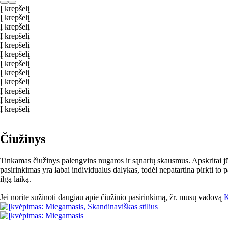
Į krepšelį
Į krepšelį
Į krepšelį
Į krepšelį
Į krepšelį
Į krepšelį
Į krepšelį
Į krepšelį
Į krepšelį
Į krepšelį
Į krepšelį
Į krepšelį
Čiužinys
Tinkamas čiužinys palengvins nugaros ir sąnarių skausmus. Apskritai jūs
pasirinkimas yra labai individualus dalykas, todėl nepatartina pirkti t
ilgą laiką.
Jei norite sužinoti daugiau apie čiužinio pasirinkimą, žr. mūsų vadovą
K