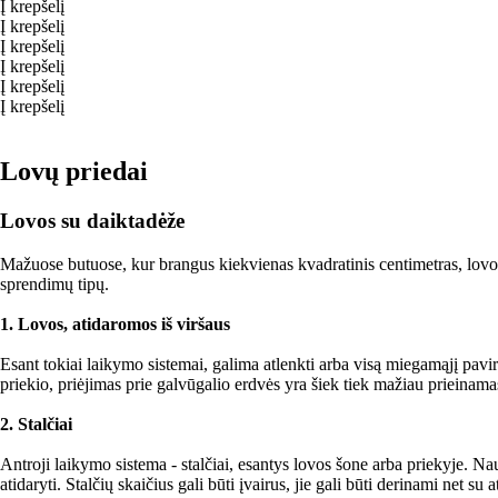
Į krepšelį
Į krepšelį
Į krepšelį
Į krepšelį
Į krepšelį
Į krepšelį
Lovų priedai
Lovos su daiktadėže
Mažuose butuose, kur brangus kiekvienas kvadratinis centimetras, lovos 
sprendimų tipų.
1. Lovos, atidaromos iš viršaus
Esant tokiai laikymo sistemai, galima atlenkti arba visą miegamąjį pavirš
priekio, priėjimas prie galvūgalio erdvės yra šiek tiek mažiau prieinama
2. Stalčiai
Antroji laikymo sistema - stalčiai, esantys lovos šone arba priekyje. Naudo
atidaryti. Stalčių skaičius gali būti įvairus, jie gali būti derinami net su