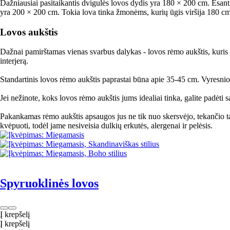
Dažniausiai pasitaikantis dvigulės lovos dydis yra 180 × 200 cm. Esant
yra 200 × 200 cm. Tokia lova tinka žmonėms, kurių ūgis viršija 180 c
Lovos aukštis
Dažnai pamirštamas vienas svarbus dalykas - lovos rėmo aukštis, kuris g
interjerą.
Standartinis lovos rėmo aukštis paprastai būna apie 35-45 cm. Vyresnio 
Jei nežinote, koks lovos rėmo aukštis jums idealiai tinka, galite padėti
Pakankamas rėmo aukštis apsaugos jus ne tik nuo skersvėjo, tekančio tar
kvėpuoti, todėl jame nesiveisia dulkių erkutės, alergenai ir pelėsis.
Spyruoklinės lovos
Į krepšelį
Į krepšelį